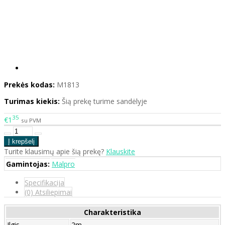
Prekės kodas:
M1813
Turimas kiekis:
Šią prekę turime sandėlyje
35
€1
su PVM
Turite klausimų apie šią prekę?
Klauskite
Gamintojas:
Malpro
Specifikacija
(0) Atsiliepimai
Charakteristika
Ilgis
2m