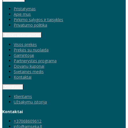
Pristatymas
Apie mus
Pirkimo sąlygos ir taisyklės
Privatumo politika
Klientų aptarnavimas
Visos prekės
Prekės su nuolaida
Gamintojai
Partnerystės programa
Dovanų kuponai
Svetainės medis
Kontaktai
Klientams
Klientams
Užsakymų istorija
Kontaktai
+37068609612
info@amseka.lt