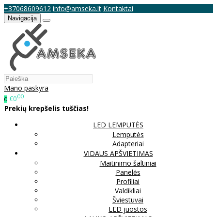
+37068609612
info@amseka.lt
Kontaktai
Navigacija
Mano paskyra
00
€0
0
Prekių krepšelis tuščias!
LED LEMPUTĖS
Lemputės
Adapteriai
VIDAUS APŠVIETIMAS
Maitinimo šaltiniai
Panelės
Profiliai
Valdikliai
Šviestuvai
LED juostos