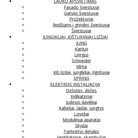
LAUKO APŠVIETIMAS
Fasado šviestuvai
Gatvės šviestuvai
Prožektoriai
Įleidžiami į grindinį šviestuvai
Šviestuvai
JUNGIKLIAI, KIŠTUKINIAI LIZDAI
JUNG
Kanlux
Liregus
Schneider
Vilma
Kiti lizdai, jungikliai, ilgintuvai
SPRING
ELEKTROS INSTALIACIJA
Dėžutės, dėžės
Indikatoriai
Judesio davikliai
Kabeliai, laidai, jungtys
Loveliai
Moduliniai aparatai
Skydai
Tvirtinimo detalės
Ventiliatoriai, skambučiai