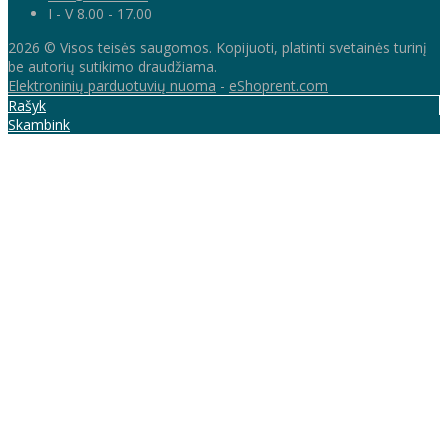
I - V 8.00 - 17.00
2026 © Visos teisės saugomos. Kopijuoti, platinti svetainės turinį
be autorių sutikimo draudžiama.
Elektroninių parduotuvių nuoma
-
eShoprent.com
Rašyk
Skambink