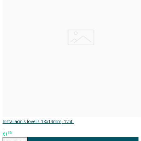
Instaliacinis lovelis 18x13mm, 1vnt.
..
35
€1
Informacija