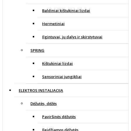
Baldiniai kištukiniai lizdai
Hermetiniai
Ilgintuvai, jų dalys ir skirstytuvai
SPRING
Kištukiniai lizdai
Sensoriniai jungikliai
ELEKTROS INSTALIACIJA
Dėžutės, dėžės
Paviršinės dėžutės
Įleidžiamos dėžutės