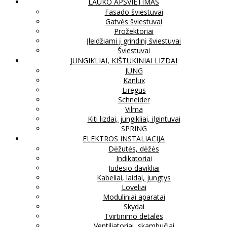
LAUKO APŠVIETIMAS
Fasado šviestuvai
Gatvės šviestuvai
Prožektoriai
Įleidžiami į grindinį šviestuvai
Šviestuvai
JUNGIKLIAI, KIŠTUKINIAI LIZDAI
JUNG
Kanlux
Liregus
Schneider
Vilma
Kiti lizdai, jungikliai, ilgintuvai
SPRING
ELEKTROS INSTALIACIJA
Dėžutės, dėžės
Indikatoriai
Judesio davikliai
Kabeliai, laidai, jungtys
Loveliai
Moduliniai aparatai
Skydai
Tvirtinimo detalės
Ventiliatoriai, skambučiai