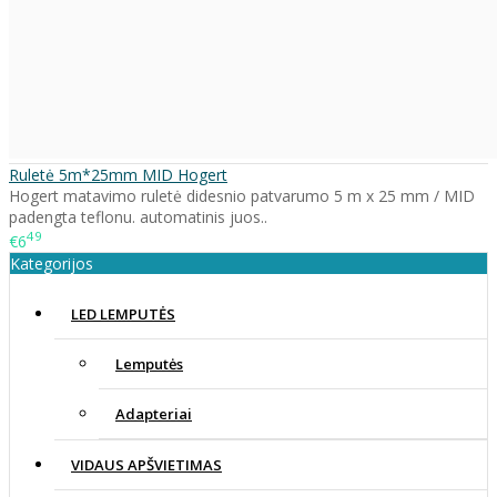
Ruletė 5m*25mm MID Hogert
Hogert matavimo ruletė didesnio patvarumo 5 m x 25 mm / MID
padengta teflonu. automatinis juos..
49
€6
Kategorijos
LED LEMPUTĖS
Lemputės
Adapteriai
VIDAUS APŠVIETIMAS