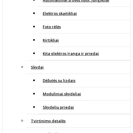
Elektros skaitikliai
Foto rėlės
Kirtikliai
Kita elektros įranga ir priedai
Skydai
Dėžutės su lizdais
Moduliniai skydeliai
Skydelių priedai
Tvirtinimo detalės