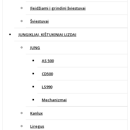
Įleidžiami į grindinį šviestuvai
Šviestuvai
JUNGIKLIAI, KIŠTUKINIAI LIZDAI
JUNG
AS 500
CD500
LS990
Mechanizmai
Kanlux
Liregus