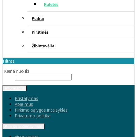
Ruletės
Peiliai
Pirštinės
Žibintuvėliai
Filtras
Kaina nuo iki
Informacija
Pristatymas
Apie mus
Pirkimo sąlygos ir taisyklės
Privatumo politika
Klientų aptarnavimas
Visos prekės