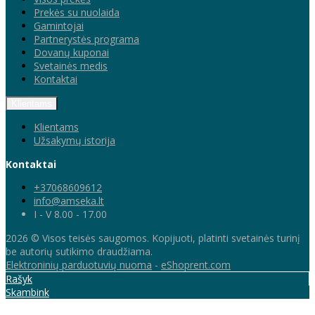
Prekės su nuolaida
Gamintojai
Partnerystės programa
Dovanų kuponai
Svetainės medis
Kontaktai
Klientams
Klientams
Užsakymų istorija
Kontaktai
+37068609612
info@amseka.lt
I - V 8.00 - 17.00
2026 © Visos teisės saugomos. Kopijuoti, platinti svetainės turinį
be autorių sutikimo draudžiama.
Elektroninių parduotuvių nuoma
-
eShoprent.com
Rašyk
Skambink