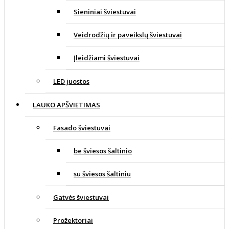
Sieniniai šviestuvai
Veidrodžių ir paveikslų šviestuvai
Įleidžiami šviestuvai
LED juostos
LAUKO APŠVIETIMAS
Fasado šviestuvai
be šviesos šaltinio
su šviesos šaltiniu
Gatvės šviestuvai
Prožektoriai