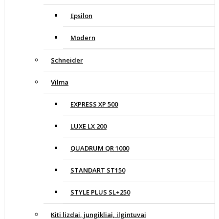
Epsilon
Modern
Schneider
Vilma
EXPRESS XP 500
LUXE LX 200
QUADRUM QR 1000
STANDART ST150
STYLE PLUS SL+250
Kiti lizdai, jungikliai, ilgintuvai