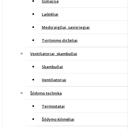
Izoliacija
Laikikliai
Medsraigčiai, savisriegiai
Tvirtinimo dirželiai
Ventiliatoriai, skambučiai
Skambučiai
Ventiliatoriai
Šildymo technika
Termostatai
Šildymo kilimėliai