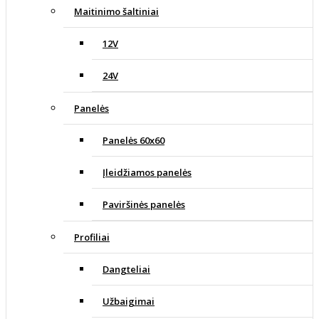
Maitinimo šaltiniai
12V
24V
Panelės
Panelės 60x60
Įleidžiamos panelės
Paviršinės panelės
Profiliai
Dangteliai
Užbaigimai