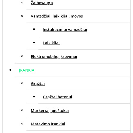
Žaibosauga
Vamzdžiai, laikikliai, movos
Instaliaciniai vamzdžiai
Laikikliai
Elektromobilių įkrovimui
ĮRANKIAI
Grąžtai
Grąžtai betonui
Markeriai, pieštukai
Matavimo Įrankiai