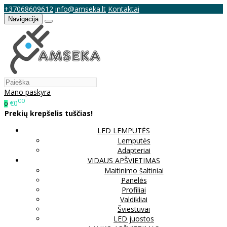
+37068609612
info@amseka.lt
Kontaktai
Navigacija
Mano paskyra
00
€0
0
Prekių krepšelis tuščias!
LED LEMPUTĖS
Lemputės
Adapteriai
VIDAUS APŠVIETIMAS
Maitinimo šaltiniai
Panelės
Profiliai
Valdikliai
Šviestuvai
LED juostos