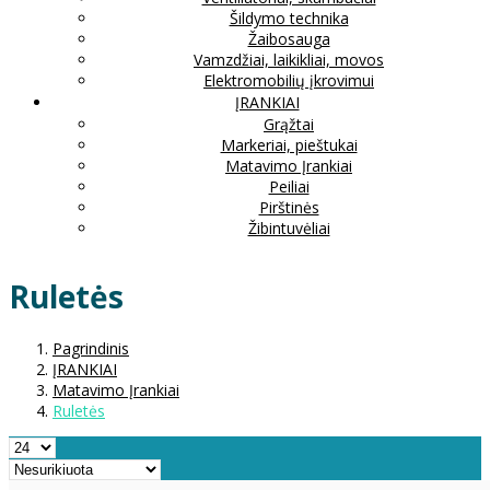
Šildymo technika
Žaibosauga
Vamzdžiai, laikikliai, movos
Elektromobilių įkrovimui
ĮRANKIAI
Grąžtai
Markeriai, pieštukai
Matavimo Įrankiai
Peiliai
Pirštinės
Žibintuvėliai
Ruletės
Pagrindinis
ĮRANKIAI
Matavimo Įrankiai
Ruletės