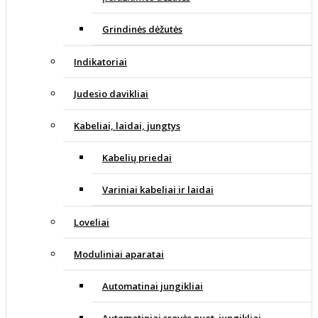
Grindinės dėžutės
Indikatoriai
Judesio davikliai
Kabeliai, laidai, jungtys
Kabelių priedai
Variniai kabeliai ir laidai
Loveliai
Moduliniai aparatai
Automatinai jungikliai
Automatiniai srovės nuot. jungikliai