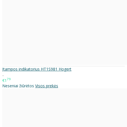
Įtampos indikatorius HT1S981 Hogert
..
79
€1
Neseniai žiūrėtos
Visos prekės