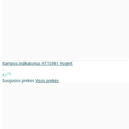
Įtampos indikatorius HT1S981 Hogert
..
79
€1
Susijusios prekės
Visos prekės