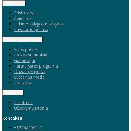
Informacija
Pristatymas
Apie mus
Pirkimo sąlygos ir taisyklės
Privatumo politika
Klientų aptarnavimas
Visos prekės
Prekės su nuolaida
Gamintojai
Partnerystės programa
Dovanų kuponai
Svetainės medis
Kontaktai
Klientams
Klientams
Užsakymų istorija
Kontaktai
+37068609612