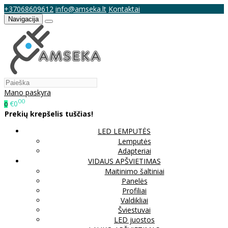
+37068609612
info@amseka.lt
Kontaktai
Navigacija
Mano paskyra
00
€0
0
Prekių krepšelis tuščias!
LED LEMPUTĖS
Lemputės
Adapteriai
VIDAUS APŠVIETIMAS
Maitinimo šaltiniai
Panelės
Profiliai
Valdikliai
Šviestuvai
LED juostos