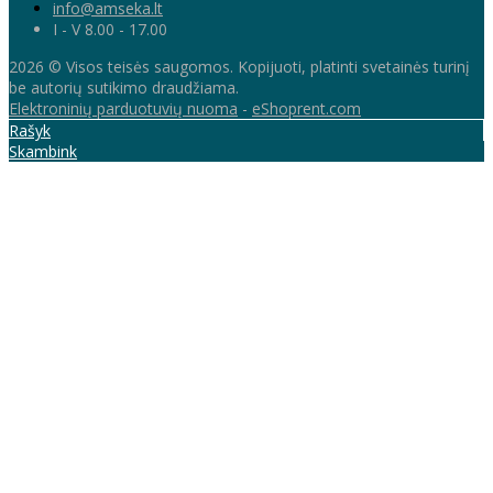
info@amseka.lt
I - V 8.00 - 17.00
2026 © Visos teisės saugomos. Kopijuoti, platinti svetainės turinį
be autorių sutikimo draudžiama.
Elektroninių parduotuvių nuoma
-
eShoprent.com
Rašyk
Skambink