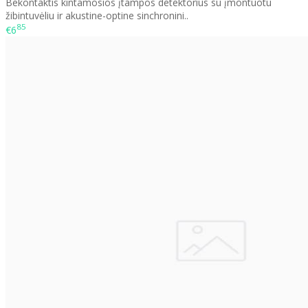
Bekontaktis kintamosios įtampos detektorius su įmontuotu
žibintuvėliu ir akustine-optine sinchronini..
85
€6