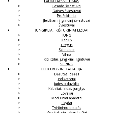
LAUKO APŠVIETIMAS
Fasado šviestuvai
Gatvės šviestuvai
Prožektoriai
Įleidžiami į grindinį šviestuvai
Šviestuvai
JUNGIKLIAI, KIŠTUKINIAI LIZDAI
JUNG
Kanlux
Liregus
Schneider
Vilma
Kiti lizdai, jungikliai, ilgintuvai
SPRING
ELEKTROS INSTALIACIJA
Dėžutės, dėžės
Indikatoriai
Judesio davikliai
Kabeliai, laidai, jungtys
Loveliai
Moduliniai aparatai
Skydai
Tvirtinimo detalės
Ventiliatoriai, skambučiai