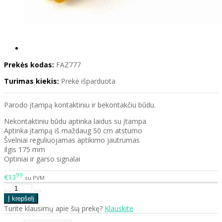
Prekės kodas:
FAZ777
Turimas kiekis:
Prekė išparduota
Parodo įtampą kontaktiniu ir bekontakčiu būdu.
Nekontaktiniu būdu aptinka laidus su įtampa
Aptinka įtampą iš maždaug 50 cm atstumo
Švelniai reguliuojamas aptikimo jautrumas
Ilgis 175 mm
Optiniai ir garso signalai
99
€13
su PVM
Turite klausimų apie šią prekę?
Klauskite