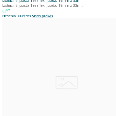
Izoliacinė juosta Tesaflex, juoda, 19mm x 33m
Izoliacinė juosta Tesaflex, juoda, 19mm x 33m ..
69
€3
Neseniai žiūrėtos
Visos prekės