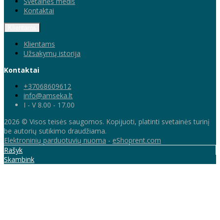
Svetainės medis
Kontaktai
Klientams
Klientams
Užsakymų istorija
Kontaktai
+37068609612
info@amseka.lt
I - V 8.00 - 17.00
2026 © Visos teisės saugomos. Kopijuoti, platinti svetainės turinį
be autorių sutikimo draudžiama.
Elektroninių parduotuvių nuoma
-
eShoprent.com
Rašyk
Skambink