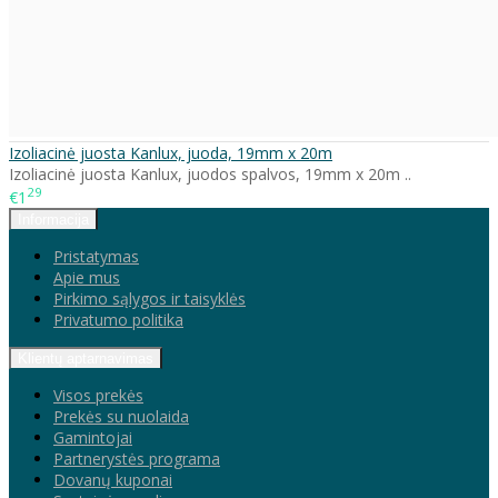
Izoliacinė juosta Kanlux, juoda, 19mm x 20m
Izoliacinė juosta Kanlux, juodos spalvos, 19mm x 20m ..
29
€1
Informacija
Pristatymas
Apie mus
Pirkimo sąlygos ir taisyklės
Privatumo politika
Klientų aptarnavimas
Visos prekės
Prekės su nuolaida
Gamintojai
Partnerystės programa
Dovanų kuponai