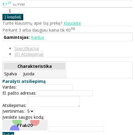
29
€1
su PVM
Turite klausimų apie šią prekę?
Klauskite
98
Perkant 3 arba daugiau kaina tik €0
Gamintojas:
Kanlux
Specifikacija
(0) Atsiliepimai
Charakteristika
Spalva
Juoda
Parašyti atsiliepimą
Vardas:
El. pašto adresas:
Atsiliepimas:
Įvertinimas:
Įveskite saugos kodą:
Rašyti