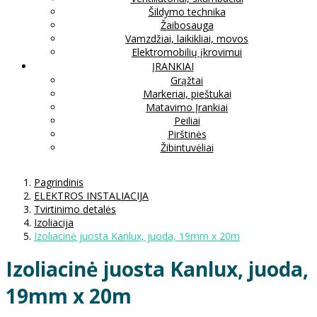
Šildymo technika
Žaibosauga
Vamzdžiai, laikikliai, movos
Elektromobilių įkrovimui
ĮRANKIAI
Grąžtai
Markeriai, pieštukai
Matavimo Įrankiai
Peiliai
Pirštinės
Žibintuvėliai
Pagrindinis
ELEKTROS INSTALIACIJA
Tvirtinimo detalės
Izoliacija
Izoliacinė juosta Kanlux, juoda, 19mm x 20m
Izoliacinė juosta Kanlux, juoda,
19mm x 20m