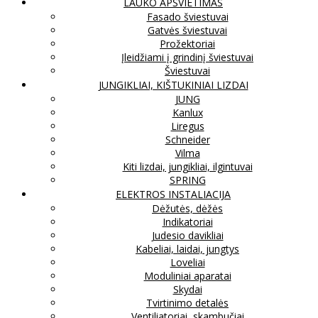
LAUKO APŠVIETIMAS
Fasado šviestuvai
Gatvės šviestuvai
Prožektoriai
Įleidžiami į grindinį šviestuvai
Šviestuvai
JUNGIKLIAI, KIŠTUKINIAI LIZDAI
JUNG
Kanlux
Liregus
Schneider
Vilma
Kiti lizdai, jungikliai, ilgintuvai
SPRING
ELEKTROS INSTALIACIJA
Dėžutės, dėžės
Indikatoriai
Judesio davikliai
Kabeliai, laidai, jungtys
Loveliai
Moduliniai aparatai
Skydai
Tvirtinimo detalės
Ventiliatoriai, skambučiai