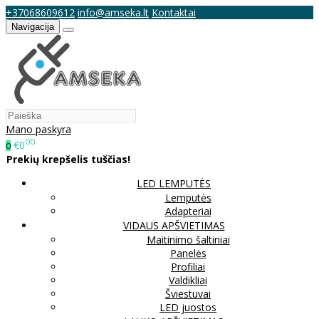
+37068609612
info@amseka.lt
Kontaktai
Navigacija
Mano paskyra
00
€0
0
Prekių krepšelis tuščias!
LED LEMPUTĖS
Lemputės
Adapteriai
VIDAUS APŠVIETIMAS
Maitinimo šaltiniai
Panelės
Profiliai
Valdikliai
Šviestuvai
LED juostos