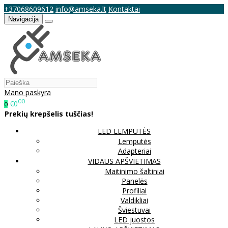
+37068609612
info@amseka.lt
Kontaktai
Navigacija
Mano paskyra
00
€0
0
Prekių krepšelis tuščias!
LED LEMPUTĖS
Lemputės
Adapteriai
VIDAUS APŠVIETIMAS
Maitinimo šaltiniai
Panelės
Profiliai
Valdikliai
Šviestuvai
LED juostos