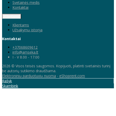
Svetainės medis
Kontaktai
Klientams
Klientams
Užsakymų istorija
Kontaktai
+37068609612
info@amseka.lt
I - V 8.00 - 17.00
2026 © Visos teisės saugomos. Kopijuoti, platinti svetainės turinį
be autorių sutikimo draudžiama.
Elektroninių parduotuvių nuoma
-
eShoprent.com
Rašyk
Skambink