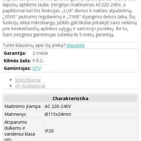
laipsnių aptikimo lauke. Įrenginys maitinamas AC220-240V, o
papildomai turi tris funkcijas: „LUX“ dienos ir nakties atpažinimą,
„SENS“ jautrumo reguliavimą ir „TIME“ išjungimo delsos laiką. Šių
funkcijų dėka mikrobangų jutiklis gali tiksliai pritaikyti savo veikimą
prie besikeičiančių aplinkos sąlygų ir vartotojo poreikių. Be to,
šiam įrenginiui gamintojas suteikia iki 5 metų garantiją.
Turite klausimų apie šią prekę?
Klauskite
Garantija:
2 metai
Kilmės šalis:
P.R.C.
Gamintojas:
GTV
Specifikacija
(0) Atsiliepimai
Charakteristika
Maitinimo įtampa
AC 220-240V
Matmenys
Ø115x24mm
Atsparumo
dulkėms ir
IP20
vandeniui klasė
(IP)