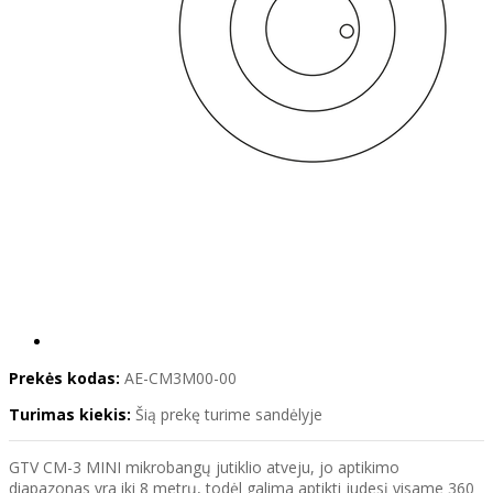
Prekės kodas:
AE-CM3M00-00
Turimas kiekis:
Šią prekę turime sandėlyje
GTV CM-3 MINI mikrobangų jutiklio atveju, jo aptikimo
diapazonas yra iki 8 metrų, todėl galima aptikti judesį visame 360 ​​