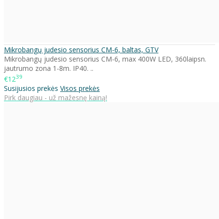
Mikrobangų judesio sensorius CM-6, baltas, GTV
Mikrobangų judesio sensorius CM-6, max 400W LED, 360laipsn.
jautrumo zona 1-8m. IP40. ..
39
€12
Susijusios prekės
Visos prekės
Pirk daugiau - už mažesnę kainą!