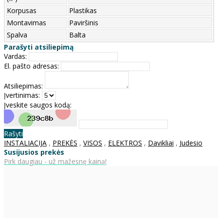
Korpusas
Plastikas
Montavimas
Paviršinis
Spalva
Balta
Parašyti atsiliepimą
Vardas:
El. pašto adresas:
Atsiliepimas:
Įvertinimas:
Įveskite saugos kodą:
Rašyti
INSTALIACIJA
,
PREKĖS
,
VISOS
,
ELEKTROS
,
Davikliai
,
Judesio
Susijusios prekės
Pirk daugiau - už mažesnę kainą!