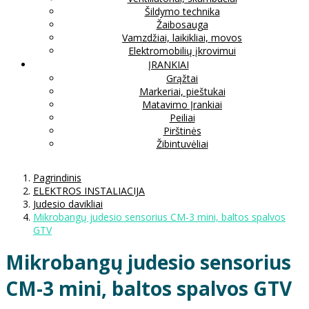
Šildymo technika
Žaibosauga
Vamzdžiai, laikikliai, movos
Elektromobilių įkrovimui
ĮRANKIAI
Grąžtai
Markeriai, pieštukai
Matavimo Įrankiai
Peiliai
Pirštinės
Žibintuvėliai
Pagrindinis
ELEKTROS INSTALIACIJA
Judesio davikliai
Mikrobangų judesio sensorius CM-3 mini, baltos spalvos
GTV
Mikrobangų judesio sensorius
CM-3 mini, baltos spalvos GTV