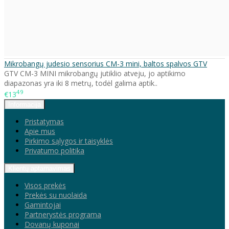
Mikrobangų judesio sensorius CM-3 mini, baltos spalvos GTV
GTV CM-3 MINI mikrobangų jutiklio atveju, jo aptikimo
diapazonas yra iki 8 metrų, todėl galima aptik..
49
€13
Informacija
Pristatymas
Apie mus
Pirkimo sąlygos ir taisyklės
Privatumo politika
Klientų aptarnavimas
Visos prekės
Prekės su nuolaida
Gamintojai
Partnerystės programa
Dovanų kuponai