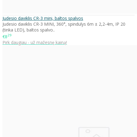
Judesio daviklis CR-3 mini, baltos spalvos
Judesio daviklis CR-3 MINI, 360°, spindulys 6m ± 2,2-4m, IP 20
(tinka LED), baltos spalvo..
29
€8
Pirk daugiau - už mažesnę kainą!