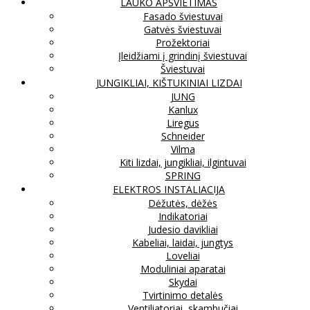
LAUKO APŠVIETIMAS
Fasado šviestuvai
Gatvės šviestuvai
Prožektoriai
Įleidžiami į grindinį šviestuvai
Šviestuvai
JUNGIKLIAI, KIŠTUKINIAI LIZDAI
JUNG
Kanlux
Liregus
Schneider
Vilma
Kiti lizdai, jungikliai, ilgintuvai
SPRING
ELEKTROS INSTALIACIJA
Dėžutės, dėžės
Indikatoriai
Judesio davikliai
Kabeliai, laidai, jungtys
Loveliai
Moduliniai aparatai
Skydai
Tvirtinimo detalės
Ventiliatoriai, skambučiai