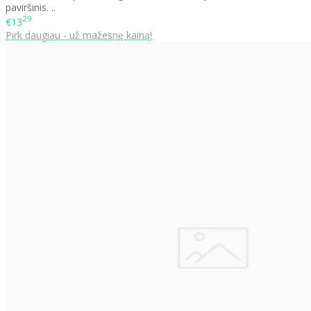
paviršinis. ..
29
€13
Pirk daugiau - už mažesnę kainą!