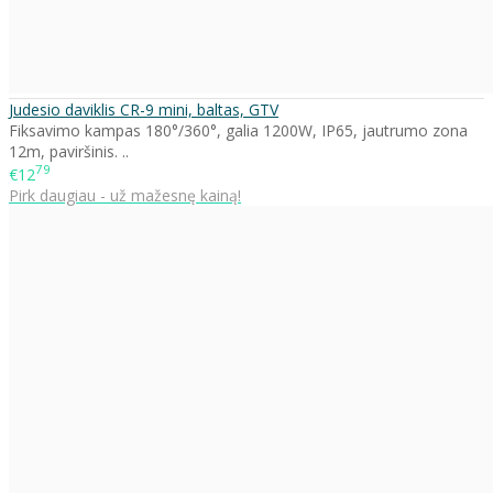
Judesio daviklis CR-9 mini, baltas, GTV
Fiksavimo kampas 180°/360°, galia 1200W, IP65, jautrumo zona
12m, paviršinis. ..
79
€12
Pirk daugiau - už mažesnę kainą!