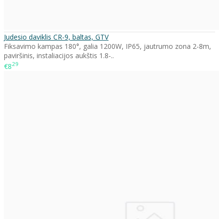
Judesio daviklis CR-9, baltas, GTV
Fiksavimo kampas 180°, galia 1200W, IP65, jautrumo zona 2-8m,
paviršinis, instaliacijos aukštis 1.8-..
29
€8