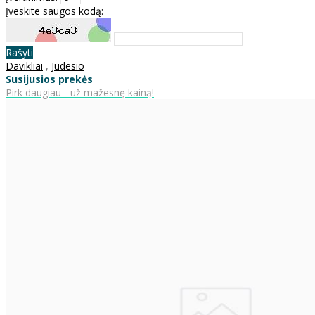
Įveskite saugos kodą:
Rašyti
Davikliai
,
Judesio
Susijusios prekės
Pirk daugiau - už mažesnę kainą!