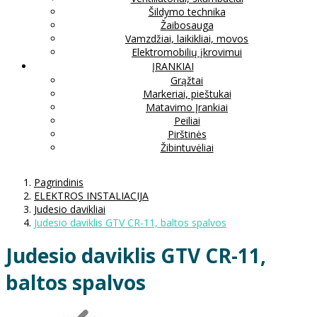
Šildymo technika
Žaibosauga
Vamzdžiai, laikikliai, movos
Elektromobilių įkrovimui
ĮRANKIAI
Grąžtai
Markeriai, pieštukai
Matavimo Įrankiai
Peiliai
Pirštinės
Žibintuvėliai
Pagrindinis
ELEKTROS INSTALIACIJA
Judesio davikliai
Judesio daviklis GTV CR-11, baltos spalvos
Judesio daviklis GTV CR-11,
baltos spalvos