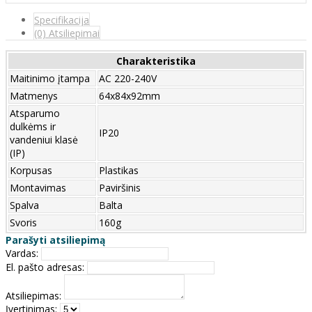
Specifikacija
(0) Atsiliepimai
Charakteristika
Maitinimo įtampa
AC 220-240V
Matmenys
64x84x92mm
Atsparumo
dulkėms ir
IP20
vandeniui klasė
(IP)
Korpusas
Plastikas
Montavimas
Paviršinis
Spalva
Balta
Svoris
160g
Parašyti atsiliepimą
Vardas:
El. pašto adresas:
Atsiliepimas:
Įvertinimas: