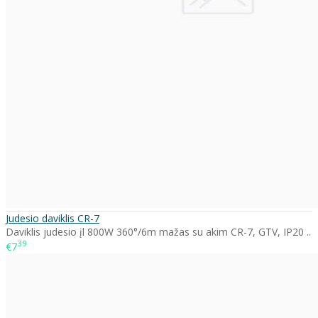
Judesio daviklis CR-7
Daviklis judesio įl 800W 360°/6m mažas su akim CR-7, GTV, IP20 ..
39
€7