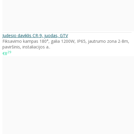
Judesio daviklis CR-9, juodas, GTV
Fiksavimo kampas 180°, galia 1200W, IP65, jautrumo zona 2-8m,
paviršinis, instaliacijos a..
29
€8