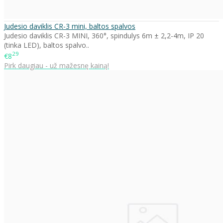
Judesio daviklis CR-3 mini, baltos spalvos
Judesio daviklis CR-3 MINI, 360°, spindulys 6m ± 2,2-4m, IP 20
(tinka LED), baltos spalvo..
29
€8
Pirk daugiau - už mažesnę kainą!