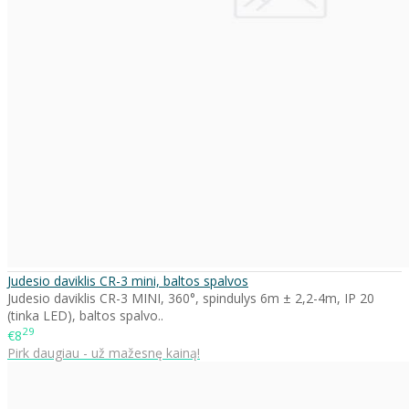
Judesio daviklis CR-3 mini, baltos spalvos
Judesio daviklis CR-3 MINI, 360°, spindulys 6m ± 2,2-4m, IP 20
(tinka LED), baltos spalvo..
29
€8
Pirk daugiau - už mažesnę kainą!