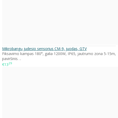
Mikrobangų judesio sensorius CM-9, juodas, GTV
Fiksavimo kampas 180°, galia 1200W, IP65, jautrumo zona 5-15m,
paviršinis. ..
29
€13