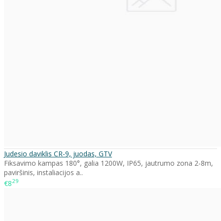
Judesio daviklis CR-9, juodas, GTV
Fiksavimo kampas 180°, galia 1200W, IP65, jautrumo zona 2-8m,
paviršinis, instaliacijos a..
29
€8