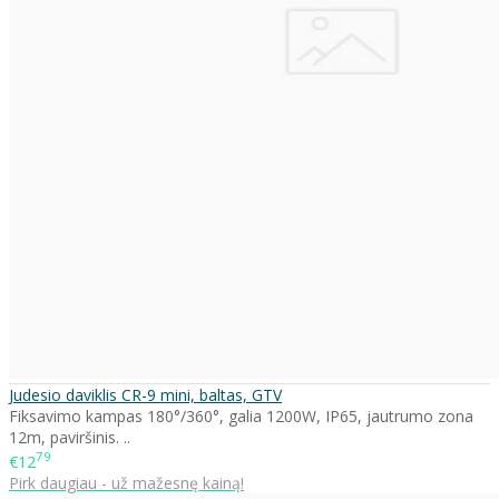
Judesio daviklis CR-9 mini, baltas, GTV
Fiksavimo kampas 180°/360°, galia 1200W, IP65, jautrumo zona
12m, paviršinis. ..
79
€12
Pirk daugiau - už mažesnę kainą!