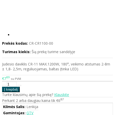
Prekės kodas:
CR-CR1100-00
Turimas kiekis:
Šią prekę turime sandėlyje
Judesio daviklis CR-11 MAX.1200W, 180°, veikimo atstumas 2-8m
± 1,8- 2,5m, reguliuojamas, baltas (tinka LED)
89
€7
su PVM
Turite klausimų apie šią prekę?
Klauskite
87
Perkant 2 arba daugiau kaina tik €6
Kilmės šalis:
Lenkija
Gamintojas:
GTV