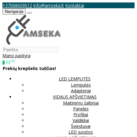
+37068609612
info@amseka.lt
Kontaktai
Navigacija
Mano paskyra
00
€0
0
Prekių krepšelis tuščias!
LED LEMPUTĖS
Lemputės
Adapteriai
VIDAUS APŠVIETIMAS
Maitinimo šaltiniai
Panelės
Profiliai
Valdikliai
Šviestuvai
LED juostos