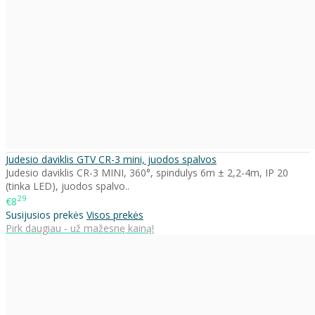
Judesio daviklis GTV CR-3 mini, juodos spalvos
Judesio daviklis CR-3 MINI, 360°, spindulys 6m ± 2,2-4m, IP 20
(tinka LED), juodos spalvo..
29
€8
Susijusios prekės
Visos prekės
Pirk daugiau - už mažesnę kainą!