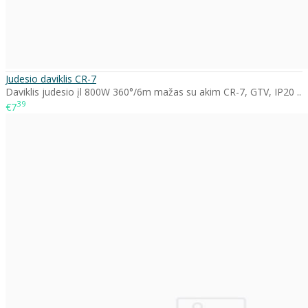
Judesio daviklis CR-7
Daviklis judesio įl 800W 360°/6m mažas su akim CR-7, GTV, IP20 ..
39
€7