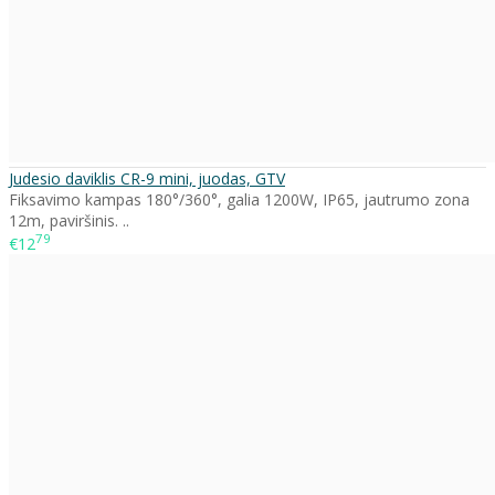
Judesio daviklis CR-9 mini, juodas, GTV
Fiksavimo kampas 180°/360°, galia 1200W, IP65, jautrumo zona
12m, paviršinis. ..
79
€12