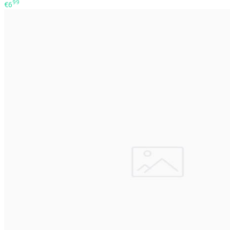
99
€6