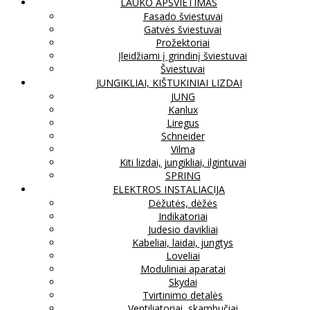
LAUKO APŠVIETIMAS
Fasado šviestuvai
Gatvės šviestuvai
Prožektoriai
Įleidžiami į grindinį šviestuvai
Šviestuvai
JUNGIKLIAI, KIŠTUKINIAI LIZDAI
JUNG
Kanlux
Liregus
Schneider
Vilma
Kiti lizdai, jungikliai, ilgintuvai
SPRING
ELEKTROS INSTALIACIJA
Dėžutės, dėžės
Indikatoriai
Judesio davikliai
Kabeliai, laidai, jungtys
Loveliai
Moduliniai aparatai
Skydai
Tvirtinimo detalės
Ventiliatoriai, skambučiai