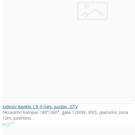
Judesio daviklis CR-9 mini, juodas, GTV
Fiksavimo kampas 180°/360°, galia 1200W, IP65, jautrumo zona
12m, paviršinis. ..
79
€12