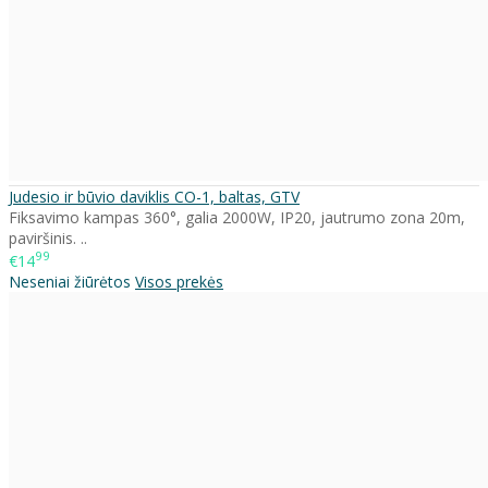
Judesio ir būvio daviklis CO-1, baltas, GTV
Fiksavimo kampas 360°, galia 2000W, IP20, jautrumo zona 20m,
paviršinis. ..
99
€14
Neseniai žiūrėtos
Visos prekės