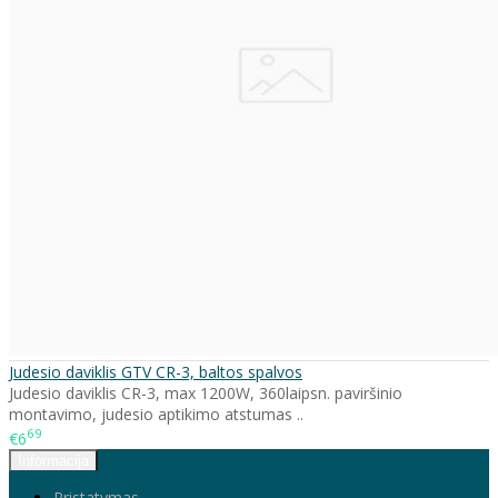
Judesio daviklis GTV CR-3, baltos spalvos
Judesio daviklis CR-3, max 1200W, 360laipsn. paviršinio
montavimo, judesio aptikimo atstumas ..
69
€6
Informacija
Pristatymas