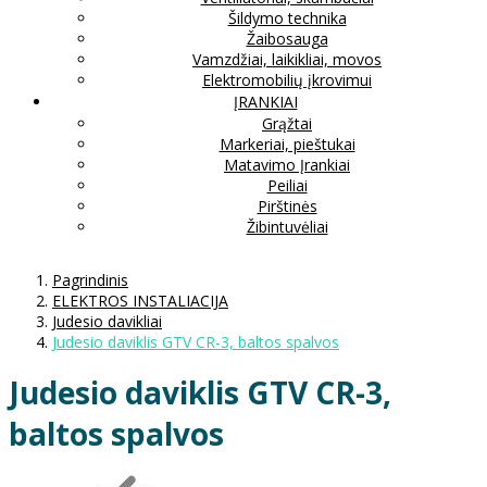
Šildymo technika
Žaibosauga
Vamzdžiai, laikikliai, movos
Elektromobilių įkrovimui
ĮRANKIAI
Grąžtai
Markeriai, pieštukai
Matavimo Įrankiai
Peiliai
Pirštinės
Žibintuvėliai
Pagrindinis
ELEKTROS INSTALIACIJA
Judesio davikliai
Judesio daviklis GTV CR-3, baltos spalvos
Judesio daviklis GTV CR-3,
baltos spalvos