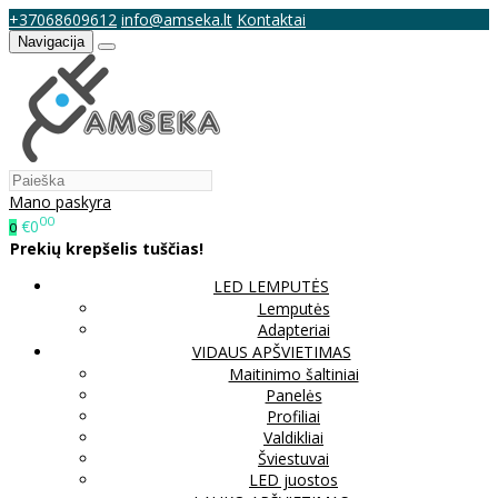
+37068609612
info@amseka.lt
Kontaktai
Navigacija
Mano paskyra
00
€0
0
Prekių krepšelis tuščias!
LED LEMPUTĖS
Lemputės
Adapteriai
VIDAUS APŠVIETIMAS
Maitinimo šaltiniai
Panelės
Profiliai
Valdikliai
Šviestuvai
LED juostos