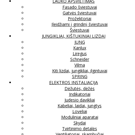
LAUKO APŠVIETIMAS
Fasado šviestuvai
Gatvės šviestuvai
Prožektoriai
Įleidžiami į grindinį šviestuvai
Šviestuvai
JUNGIKLIAI, KIŠTUKINIAI LIZDAI
JUNG
Kanlux
Liregus
Schneider
Vilma
Kiti lizdai, jungikliai, ilgintuvai
SPRING
ELEKTROS INSTALIACIJA
Dėžutės, dėžės
Indikatoriai
Judesio davikliai
Kabeliai, laidai, jungtys
Loveliai
Moduliniai aparatai
Skydai
Tvirtinimo detalės
Ventiliatoriai, skambučiai