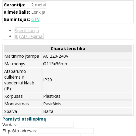
Garantija:
2 metai
Kilmės šalis:
Lenkija
Gamintojas:
GTV
Specifikacija
(0) Atsiliepimai
Charakteristika
Maitinimo įtampa
AC 220-240V
Matmenys
Ø115x56mm
Atsparumo
dulkėms ir
IP20
vandeniui klasė
(IP)
Korpusas
Plastikas
Montavimas
Paviršinis
Spalva
Balta
Parašyti atsiliepimą
Vardas:
El. pašto adresas: