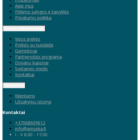
Apie mus
Pirkimo sąlygos ir taisyklės
Privatumo politika
Klientų aptarnavimas
Visos prekės
Prekės su nuolaida
Gamintojai
Partnerystės programa
Dovanų kuponai
Svetainės medis
Kontaktai
Klientams
Klientams
Užsakymų istorija
Kontaktai
+37068609612
info@amseka.lt
I - V 8.00 - 17.00