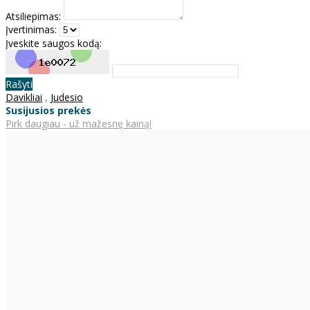
Atsiliepimas:
Įvertinimas:
Įveskite saugos kodą:
Rašyti
Davikliai
,
Judesio
Susijusios prekės
Pirk daugiau - už mažesnę kainą!