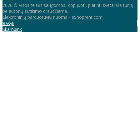
2026 © Visos teisės saugomos. Kopijuoti, platinti svetainės turinį
be autorių sutikimo draudžiama.
Elektroninių parduotuvių nuoma
-
eShoprent.com
Rašyk
Skambink