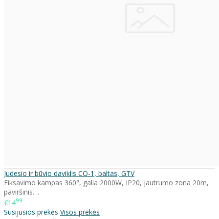
Judesio ir būvio daviklis CO-1, baltas, GTV
Fiksavimo kampas 360°, galia 2000W, IP20, jautrumo zona 20m,
paviršinis. ..
99
€14
Susijusios prekės
Visos prekės