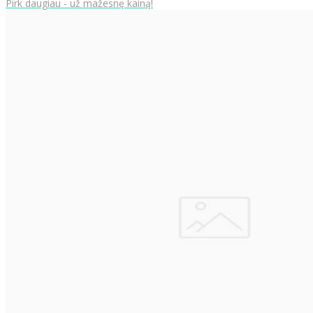
Pirk daugiau - už mažesnę kainą!