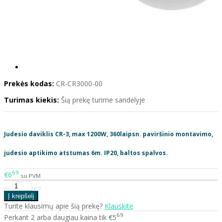
Prekės kodas:
CR-CR3000-00
Turimas kiekis:
Šią prekę turime sandėlyje
Judesio daviklis CR-3, max 1200W, 360laipsn. paviršinio montavimo,
judesio aptikimo atstumas 6m. IP20, baltos spalvos.
69
€6
su PVM
Turite klausimų apie šią prekę?
Klauskite
69
Perkant 2 arba daugiau kaina tik €5