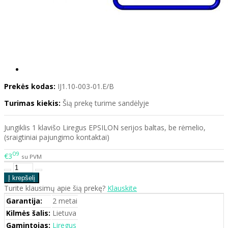
Prekės kodas:
IJ1.10-003-01.E/B
Turimas kiekis:
Šią prekę turime sandėlyje
Jungiklis 1 klavišo Liregus EPSILON serijos baltas, be rėmelio,
(sraigtiniai pajungimo kontaktai)
09
€3
su PVM
Turite klausimų apie šią prekę?
Klauskite
Garantija:
2 metai
Kilmės šalis:
Lietuva
Gamintojas:
Liregus