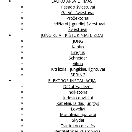
LAUKO APŠVIETIMAS
Fasado šviestuvai
Gatvės šviestuvai
Prožektoriai
Įleidžiami į grindinį šviestuvai
Šviestuvai
JUNGIKLIAI, KIŠTUKINIAI LIZDAI
JUNG
Kanlux
Liregus
Schneider
Vilma
Kiti lizdai, jungikliai, ilgintuvai
SPRING
ELEKTROS INSTALIACIJA
Dėžutės, dėžės
Indikatoriai
Judesio davikliai
Kabeliai, laidai, jungtys
Loveliai
Moduliniai aparatai
Skydai
Tvirtinimo detalės
Ventiliatoriai, skambučiai