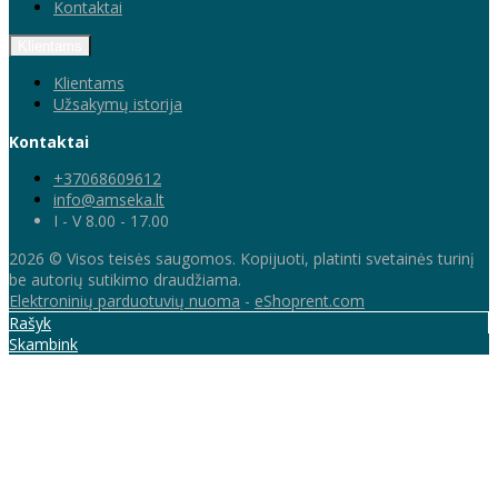
Kontaktai
Klientams
Klientams
Užsakymų istorija
Kontaktai
+37068609612
info@amseka.lt
I - V 8.00 - 17.00
2026 © Visos teisės saugomos. Kopijuoti, platinti svetainės turinį
be autorių sutikimo draudžiama.
Elektroninių parduotuvių nuoma
-
eShoprent.com
Rašyk
Skambink