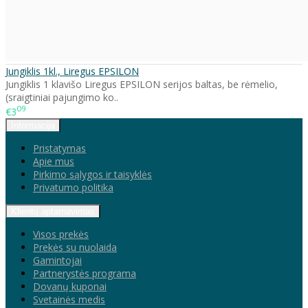
Jungiklis 1kl., Liregus EPSILON
Jungiklis 1 klavišo Liregus EPSILON serijos baltas, be rėmelio,
(sraigtiniai pajungimo ko..
09
€3
Informacija
Pristatymas
Apie mus
Pirkimo sąlygos ir taisyklės
Privatumo politika
Klientų aptarnavimas
Visos prekės
Prekės su nuolaida
Gamintojai
Partnerystės programa
Dovanų kuponai
Svetainės medis