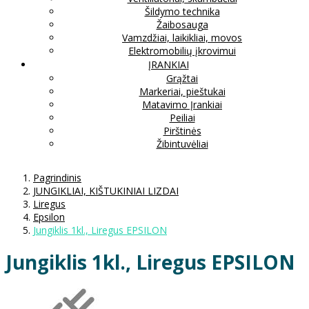
Šildymo technika
Žaibosauga
Vamzdžiai, laikikliai, movos
Elektromobilių įkrovimui
ĮRANKIAI
Grąžtai
Markeriai, pieštukai
Matavimo Įrankiai
Peiliai
Pirštinės
Žibintuvėliai
Pagrindinis
JUNGIKLIAI, KIŠTUKINIAI LIZDAI
Liregus
Epsilon
Jungiklis 1kl., Liregus EPSILON
Jungiklis 1kl., Liregus EPSILON