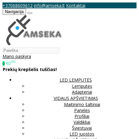
+37068609612
info@amseka.lt
Kontaktai
Navigacija
Mano paskyra
00
€0
0
Prekių krepšelis tuščias!
LED LEMPUTĖS
Lemputės
Adapteriai
VIDAUS APŠVIETIMAS
Maitinimo šaltiniai
Panelės
Profiliai
Valdikliai
Šviestuvai
LED juostos