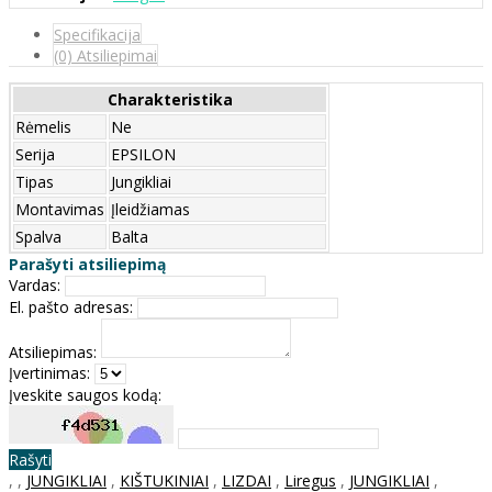
Specifikacija
(0) Atsiliepimai
Charakteristika
Rėmelis
Ne
Serija
EPSILON
Tipas
Jungikliai
Montavimas
Įleidžiamas
Spalva
Balta
Parašyti atsiliepimą
Vardas:
El. pašto adresas:
Atsiliepimas:
Įvertinimas:
Įveskite saugos kodą:
Rašyti
,
,
JUNGIKLIAI
,
KIŠTUKINIAI
,
LIZDAI
,
Liregus
,
JUNGIKLIAI
,