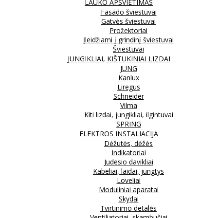
LAUKO APŠVIETIMAS
Fasado šviestuvai
Gatvės šviestuvai
Prožektoriai
Įleidžiami į grindinį šviestuvai
Šviestuvai
JUNGIKLIAI, KIŠTUKINIAI LIZDAI
JUNG
Kanlux
Liregus
Schneider
Vilma
Kiti lizdai, jungikliai, ilgintuvai
SPRING
ELEKTROS INSTALIACIJA
Dėžutės, dėžės
Indikatoriai
Judesio davikliai
Kabeliai, laidai, jungtys
Loveliai
Moduliniai aparatai
Skydai
Tvirtinimo detalės
Ventiliatoriai, skambučiai