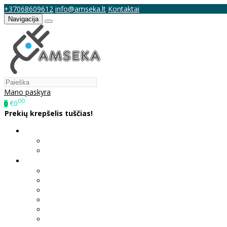
+37068609612
info@amseka.lt
Kontaktai
Navigacija
Mano paskyra
00
€0
0
Prekių krepšelis tuščias!