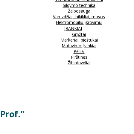
Šildymo technika
Žaibosauga
Vamzdžiai, laikikliai, movos
Elektromobilių įkrovimui
ĮRANKIAI
Grąžtai
Markeriai, pieštukai
Matavimo Įrankiai
Peiliai
Pirštinės
Žibintuvėliai
"Prof."