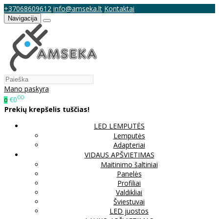
+37068609612
info@amseka.lt
Kontaktai
Navigacija
Mano paskyra
00
€0
0
Prekių krepšelis tuščias!
LED LEMPUTĖS
Lemputės
Adapteriai
VIDAUS APŠVIETIMAS
Maitinimo šaltiniai
Panelės
Profiliai
Valdikliai
Šviestuvai
LED juostos