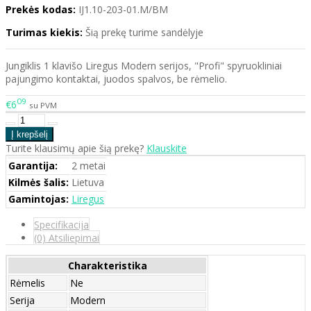
Prekės kodas:
IJ1.10-203-01.M/BM
Turimas kiekis:
Šią prekę turime sandėlyje
Jungiklis 1 klavišo Liregus Modern serijos, "Profi" spyruokliniai
pajungimo kontaktai, juodos spalvos, be rėmelio.
09
€6
su PVM
Turite klausimų apie šią prekę?
Klauskite
Garantija:
2 metai
Kilmės šalis:
Lietuva
Gamintojas:
Liregus
Specifikacija
(0) Atsiliepimai
Charakteristika
Rėmelis
Ne
Serija
Modern