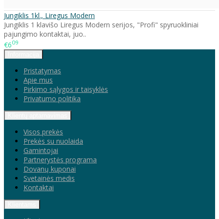
Jungiklis 1kl., Liregus Modern
Jungiklis 1 klavišo Liregus Modern serijos, "Profi" spyruokliniai
pajungimo kontaktai, juo..
09
€6
Informacija
Pristatymas
Apie mus
Pirkimo sąlygos ir taisyklės
Privatumo politika
Klientų aptarnavimas
Visos prekės
Prekės su nuolaida
Gamintojai
Partnerystės programa
Dovanų kuponai
Svetainės medis
Kontaktai
Klientams