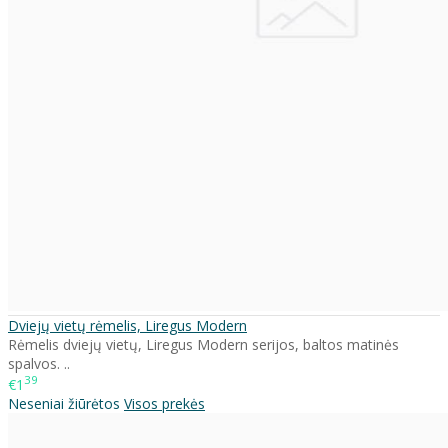
Dviejų vietų rėmelis, Liregus Modern
Rėmelis dviejų vietų, Liregus Modern serijos, baltos matinės
spalvos. ..
39
€1
Neseniai žiūrėtos
Visos prekės