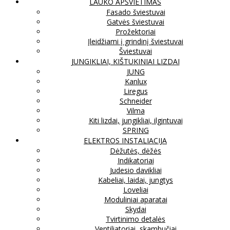
LAUKO APŠVIETIMAS
Fasado šviestuvai
Gatvės šviestuvai
Prožektoriai
Įleidžiami į grindinį šviestuvai
Šviestuvai
JUNGIKLIAI, KIŠTUKINIAI LIZDAI
JUNG
Kanlux
Liregus
Schneider
Vilma
Kiti lizdai, jungikliai, ilgintuvai
SPRING
ELEKTROS INSTALIACIJA
Dėžutės, dėžės
Indikatoriai
Judesio davikliai
Kabeliai, laidai, jungtys
Loveliai
Moduliniai aparatai
Skydai
Tvirtinimo detalės
Ventiliatoriai, skambučiai