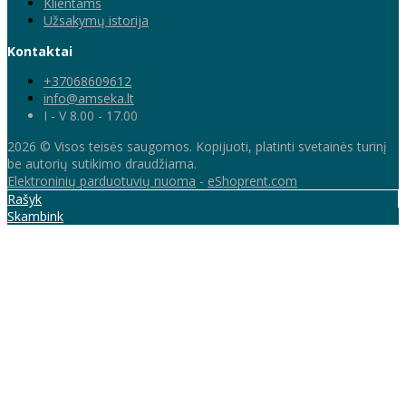
Klientams
Užsakymų istorija
Kontaktai
+37068609612
info@amseka.lt
I - V 8.00 - 17.00
2026 © Visos teisės saugomos. Kopijuoti, platinti svetainės turinį
be autorių sutikimo draudžiama.
Elektroninių parduotuvių nuoma
-
eShoprent.com
Rašyk
Skambink