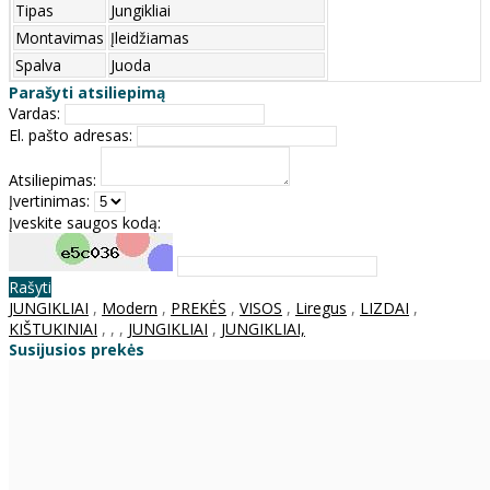
Tipas
Jungikliai
Montavimas
Įleidžiamas
Spalva
Juoda
Parašyti atsiliepimą
Vardas:
El. pašto adresas:
Atsiliepimas:
Įvertinimas:
Įveskite saugos kodą:
Rašyti
JUNGIKLIAI
,
Modern
,
PREKĖS
,
VISOS
,
Liregus
,
LIZDAI
,
KIŠTUKINIAI
,
,
,
JUNGIKLIAI
,
JUNGIKLIAI,
Susijusios prekės