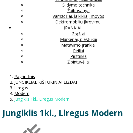
Šildymo technika
Žaibosauga
Vamzdžiai, laikikliai, movos
Elektromobilių įkrovimui
ĮRANKIAI
Grąžtai
Markeriai, pieštukai
Matavimo Įrankiai
Peiliai
Pirštinės
Žibintuvėliai
Pagrindinis
JUNGIKLIAI, KIŠTUKINIAI LIZDAI
Liregus
Modern
Jungiklis 1kl., Liregus Modern
Jungiklis 1kl., Liregus Modern