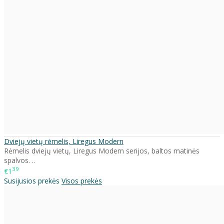
Dviejų vietų rėmelis, Liregus Modern
Rėmelis dviejų vietų, Liregus Modern serijos, baltos matinės
spalvos. ..
39
€1
Susijusios prekės
Visos prekės