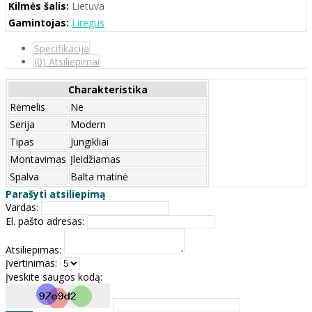
Kilmės šalis:
Lietuva
Gamintojas:
Liregus
Specifikacija
(0) Atsiliepimai
Charakteristika
Rėmelis
Ne
Serija
Modern
Tipas
Jungikliai
Montavimas
Įleidžiamas
Spalva
Balta matinė
Parašyti atsiliepimą
Vardas:
El. pašto adresas:
Atsiliepimas:
Įvertinimas:
Įveskite saugos kodą: