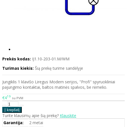
Prekės kodas:
IJ1.10-203-01.M/WM
Turimas kiekis:
Šią prekę turime sandėlyje
Jungiklis 1 klavišo Liregus Modern serijos, "Profi" spyruokliniai
pajungimo kontaktai, baltos matinės spalvos, be rėmelio.
19
€4
su PVM
Turite klausimų apie šią prekę?
Klauskite
Garantija:
2 metai