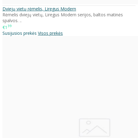
Dviejų vietų rėmelis, Liregus Modern
Rėmelis dviejų vietų, Liregus Modern serijos, baltos matinės
spalvos. ..
39
€1
Susijusios prekės
Visos prekės