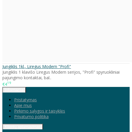
Jungiklis 1kl., Liregus Modern "Profi"
Jungiklis 1 klavišo Liregus Modern serijos, "Profi" spyruokliniai
pajungimo kontaktai, bal..
19
€4
Informacija
Pristatymas
Apie mus
Pirkimo sąlygos ir taisyklės
Privatumo politika
Klientų aptarnavimas