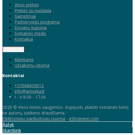
Visos prekės
Prekės su nuolaida
Gamintojai
Partnerystės programa
Dovanų kuponai
Svetainės medis
Kontaktai
Klientams
Klientams
Užsakymų istorija
Kontaktai
+37068609612
info@amseka.lt
I - V 8.00 - 17.00
2026 © Visos teisės saugomos. Kopijuoti, platinti svetainės turinį
be autorių sutikimo draudžiama.
Elektroninių parduotuvių nuoma
-
eShoprent.com
Rašyk
Skambink