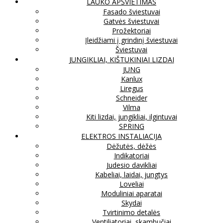
LAUKO APŠVIETIMAS
Fasado šviestuvai
Gatvės šviestuvai
Prožektoriai
Įleidžiami į grindinį šviestuvai
Šviestuvai
JUNGIKLIAI, KIŠTUKINIAI LIZDAI
JUNG
Kanlux
Liregus
Schneider
Vilma
Kiti lizdai, jungikliai, ilgintuvai
SPRING
ELEKTROS INSTALIACIJA
Dėžutės, dėžės
Indikatoriai
Judesio davikliai
Kabeliai, laidai, jungtys
Loveliai
Moduliniai aparatai
Skydai
Tvirtinimo detalės
Ventiliatoriai, skambučiai