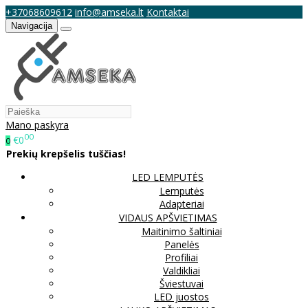
+37068609612
info@amseka.lt
Kontaktai
Navigacija
Mano paskyra
00
€0
0
Prekių krepšelis tuščias!
LED LEMPUTĖS
Lemputės
Adapteriai
VIDAUS APŠVIETIMAS
Maitinimo šaltiniai
Panelės
Profiliai
Valdikliai
Šviestuvai
LED juostos