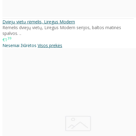
Dviejų vietų rėmelis, Liregus Modern
Rėmelis dviejų vietų, Liregus Modern serijos, baltos matinės
spalvos. ..
39
€1
Neseniai žiūrėtos
Visos prekės