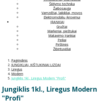
Šildymo technika
Žaibosauga
Vamzdžiai, laikikliai, movos
Elektromobilių įkrovimui
ĮRANKIAI
Grąžtai
Markeriai, pieštukai
Matavimo Įrankiai
Peiliai
Pirštinės
Žibintuvėliai
Pagrindinis
JUNGIKLIAI, KIŠTUKINIAI LIZDAI
Liregus
Modern
Jungiklis 1kl., Liregus Modern "Profi"
Jungiklis 1kl., Liregus Modern
"Profi"