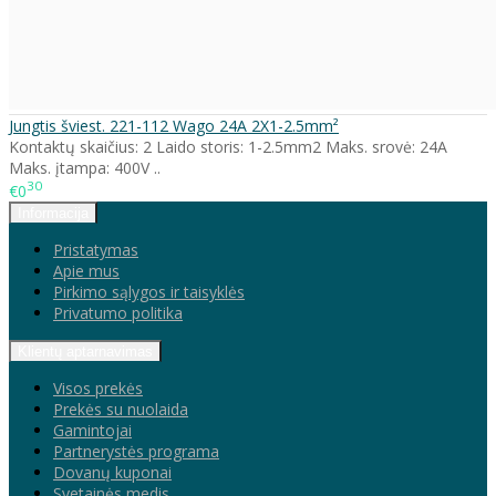
Jungtis šviest. 221-112 Wago 24A 2X1-2.5mm²
Kontaktų skaičius: 2 Laido storis: 1-2.5mm2 Maks. srovė: 24A
Maks. įtampa: 400V ..
30
€0
Informacija
Pristatymas
Apie mus
Pirkimo sąlygos ir taisyklės
Privatumo politika
Klientų aptarnavimas
Visos prekės
Prekės su nuolaida
Gamintojai
Partnerystės programa
Dovanų kuponai
Svetainės medis