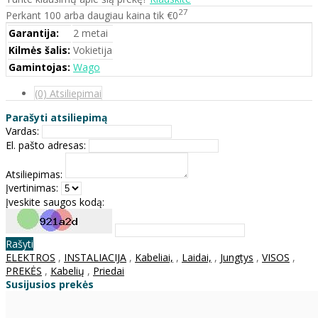
27
Perkant 100 arba daugiau kaina tik €0
Garantija:
2 metai
Kilmės šalis:
Vokietija
Gamintojas:
Wago
(0) Atsiliepimai
Parašyti atsiliepimą
Vardas:
El. pašto adresas:
Atsiliepimas:
Įvertinimas:
Įveskite saugos kodą:
Rašyti
ELEKTROS
,
INSTALIACIJA
,
Kabeliai,
,
Laidai,
,
Jungtys
,
VISOS
,
PREKĖS
,
Kabelių
,
Priedai
Susijusios prekės