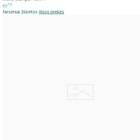
78
€0
Neseniai žiūrėtos
Visos prekės