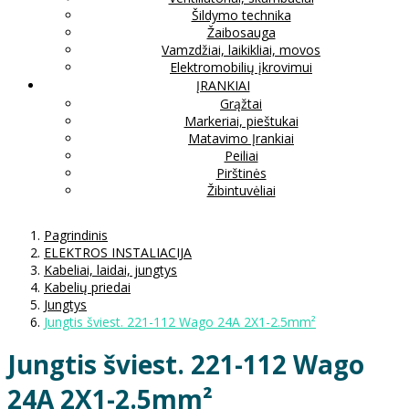
Šildymo technika
Žaibosauga
Vamzdžiai, laikikliai, movos
Elektromobilių įkrovimui
ĮRANKIAI
Grąžtai
Markeriai, pieštukai
Matavimo Įrankiai
Peiliai
Pirštinės
Žibintuvėliai
Pagrindinis
ELEKTROS INSTALIACIJA
Kabeliai, laidai, jungtys
Kabelių priedai
Jungtys
Jungtis šviest. 221-112 Wago 24A 2X1-2.5mm²
Jungtis šviest. 221-112 Wago
24A 2X1-2.5mm²