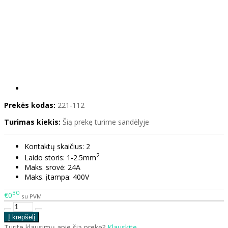
Prekės kodas:
221-112
Turimas kiekis:
Šią prekę turime sandėlyje
Kontaktų skaičius: 2
2
Laido storis: 1-2.5mm
Maks. srovė: 24A
Maks. įtampa: 400V
30
€0
su PVM
Turite klausimų apie šią prekę?
Klauskite