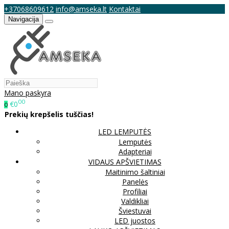
+37068609612
info@amseka.lt
Kontaktai
Navigacija
Mano paskyra
00
€0
0
Prekių krepšelis tuščias!
LED LEMPUTĖS
Lemputės
Adapteriai
VIDAUS APŠVIETIMAS
Maitinimo šaltiniai
Panelės
Profiliai
Valdikliai
Šviestuvai
LED juostos