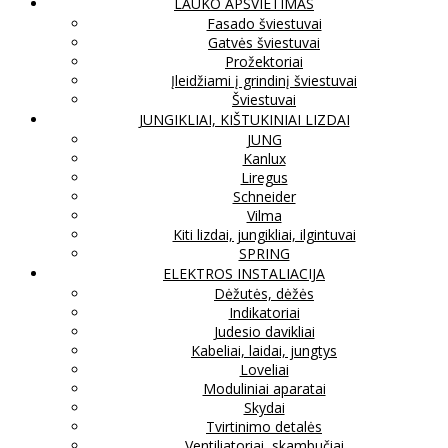
LAUKO APŠVIETIMAS
Fasado šviestuvai
Gatvės šviestuvai
Prožektoriai
Įleidžiami į grindinį šviestuvai
Šviestuvai
JUNGIKLIAI, KIŠTUKINIAI LIZDAI
JUNG
Kanlux
Liregus
Schneider
Vilma
Kiti lizdai, jungikliai, ilgintuvai
SPRING
ELEKTROS INSTALIACIJA
Dėžutės, dėžės
Indikatoriai
Judesio davikliai
Kabeliai, laidai, jungtys
Loveliai
Moduliniai aparatai
Skydai
Tvirtinimo detalės
Ventiliatoriai, skambučiai