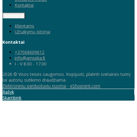
Kontaktai
Klientams
Klientams
Užsakymų istorija
Kontaktai
+37068609612
info@amseka.lt
I - V 8.00 - 17.00
2026 © Visos teisės saugomos. Kopijuoti, platinti svetainės turinį
be autorių sutikimo draudžiama.
Elektroninių parduotuvių nuoma
-
eShoprent.com
Rašyk
Skambink