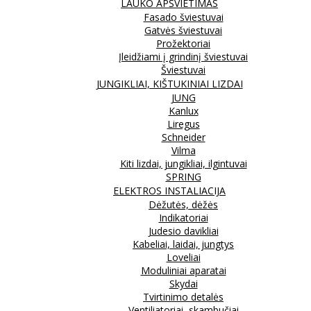
LAUKO APŠVIETIMAS
Fasado šviestuvai
Gatvės šviestuvai
Prožektoriai
Įleidžiami į grindinį šviestuvai
Šviestuvai
JUNGIKLIAI, KIŠTUKINIAI LIZDAI
JUNG
Kanlux
Liregus
Schneider
Vilma
Kiti lizdai, jungikliai, ilgintuvai
SPRING
ELEKTROS INSTALIACIJA
Dėžutės, dėžės
Indikatoriai
Judesio davikliai
Kabeliai, laidai, jungtys
Loveliai
Moduliniai aparatai
Skydai
Tvirtinimo detalės
Ventiliatoriai, skambučiai