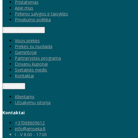
Pristatymas
Apie mus
Pirkimo sąlygos ir taisyklės
Privatumo politika
Klientų aptarnavimas
Visos prekės
Prekės su nuolaida
Gamintojai
Partnerystės programa
Dovanų kuponai
Svetainės medis
Kontaktai
Klientams
Klientams
Užsakymų istorija
Kontaktai
+37068609612
info@amseka.lt
I - V 8.00 - 17.00