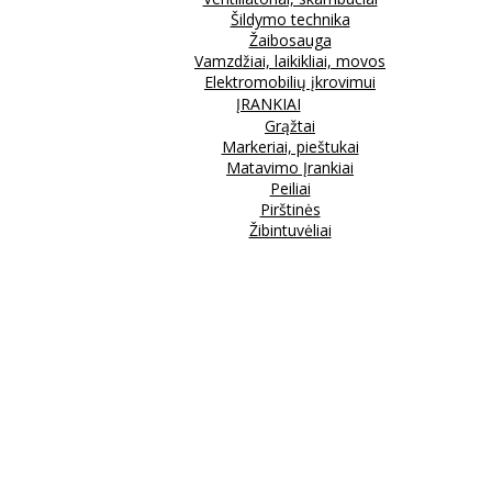
Šildymo technika
Žaibosauga
Vamzdžiai, laikikliai, movos
Elektromobilių įkrovimui
ĮRANKIAI
Grąžtai
Markeriai, pieštukai
Matavimo Įrankiai
Peiliai
Pirštinės
Žibintuvėliai