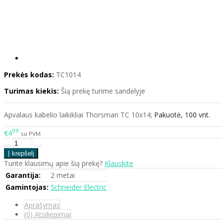
Prekės kodas:
TC1014
Turimas kiekis:
Šią prekę turime sandėlyje
Apvalaus kabelio laikikliai Thorsman TC 10x14;
Pakuotė, 100 vnt.
99
€4
su PVM
Turite klausimų apie šią prekę?
Klauskite
Garantija:
2 metai
Gamintojas:
Schneider Electric
Aprašymas
(0) Atsiliepimai