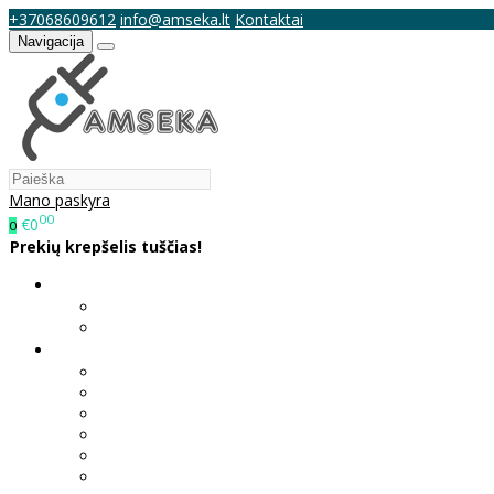
+37068609612
info@amseka.lt
Kontaktai
Navigacija
Mano paskyra
00
€0
0
Prekių krepšelis tuščias!