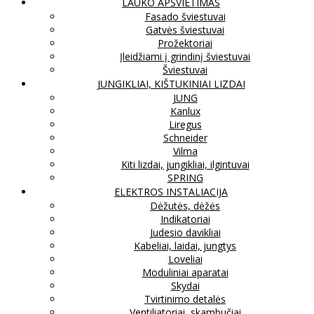
LAUKO APŠVIETIMAS
Fasado šviestuvai
Gatvės šviestuvai
Prožektoriai
Įleidžiami į grindinį šviestuvai
Šviestuvai
JUNGIKLIAI, KIŠTUKINIAI LIZDAI
JUNG
Kanlux
Liregus
Schneider
Vilma
Kiti lizdai, jungikliai, ilgintuvai
SPRING
ELEKTROS INSTALIACIJA
Dėžutės, dėžės
Indikatoriai
Judesio davikliai
Kabeliai, laidai, jungtys
Loveliai
Moduliniai aparatai
Skydai
Tvirtinimo detalės
Ventiliatoriai, skambučiai