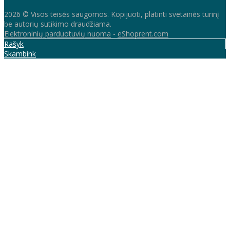
2026 © Visos teisės saugomos. Kopijuoti, platinti svetainės turinį
be autorių sutikimo draudžiama.
Elektroninių parduotuvių nuoma
-
eShoprent.com
Rašyk
Skambink