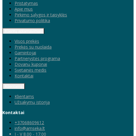
Pristatymas
Apie mus
Pirkimo sąlygos ir taisyklės
Privatumo politika
Klientų aptarnavimas
Visos prekės
Prekės su nuolaida
Gamintojai
Partnerystės programa
Dovanų kuponai
Svetainės medis
Kontaktai
Klientams
Klientams
Užsakymų istorija
Kontaktai
+37068609612
info@amseka.lt
I - V 8.00 - 17.00