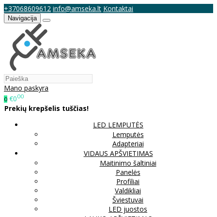
+37068609612
info@amseka.lt
Kontaktai
Navigacija
Mano paskyra
00
€0
0
Prekių krepšelis tuščias!
LED LEMPUTĖS
Lemputės
Adapteriai
VIDAUS APŠVIETIMAS
Maitinimo šaltiniai
Panelės
Profiliai
Valdikliai
Šviestuvai
LED juostos