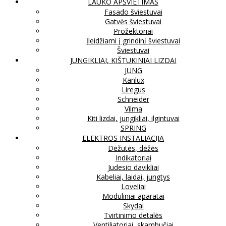
LAUKO APŠVIETIMAS
Fasado šviestuvai
Gatvės šviestuvai
Prožektoriai
Įleidžiami į grindinį šviestuvai
Šviestuvai
JUNGIKLIAI, KIŠTUKINIAI LIZDAI
JUNG
Kanlux
Liregus
Schneider
Vilma
Kiti lizdai, jungikliai, ilgintuvai
SPRING
ELEKTROS INSTALIACIJA
Dėžutės, dėžės
Indikatoriai
Judesio davikliai
Kabeliai, laidai, jungtys
Loveliai
Moduliniai aparatai
Skydai
Tvirtinimo detalės
Ventiliatoriai, skambučiai