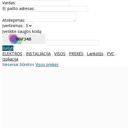
Vardas:
El. pašto adresas:
Atsiliepimas:
Įvertinimas:
Įveskite saugos kodą:
Rašyti
ELEKTROS
,
INSTALIACIJA
,
VISOS
,
PREKĖS
,
Lankstūs
,
PVC
,
Izoliacija
Neseniai žiūrėtos
Visos prekės