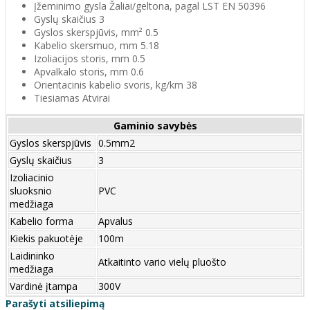
Įžeminimo gysla Žaliai/geltona, pagal LST EN 50396
Gyslų skaičius 3
Gyslos skerspjūvis, mm² 0.5
Kabelio skersmuo, mm 5.18
Izoliacijos storis, mm 0.5
Apvalkalo storis, mm 0.6
Orientacinis kabelio svoris, kg/km 38
Tiesiamas Atvirai
Gaminio savybės
Gyslos skerspjūvis
0.5mm2
Gyslų skaičius
3
Izoliacinio
sluoksnio
PVC
medžiaga
Kabelio forma
Apvalus
Kiekis pakuotėje
100m
Laidininko
Atkaitinto vario vielų pluošto
medžiaga
Vardinė įtampa
300V
Parašyti atsiliepimą