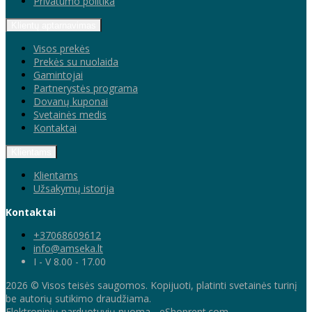
Privatumo politika
Klientų aptarnavimas
Visos prekės
Prekės su nuolaida
Gamintojai
Partnerystės programa
Dovanų kuponai
Svetainės medis
Kontaktai
Klientams
Klientams
Užsakymų istorija
Kontaktai
+37068609612
info@amseka.lt
I - V 8.00 - 17.00
2026 © Visos teisės saugomos. Kopijuoti, platinti svetainės turinį
be autorių sutikimo draudžiama.
Elektroninių parduotuvių nuoma
-
eShoprent.com