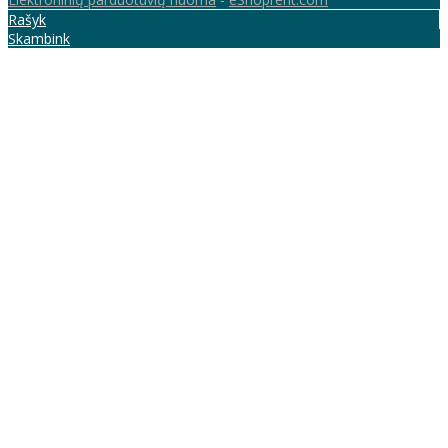
Rašyk
Skambink