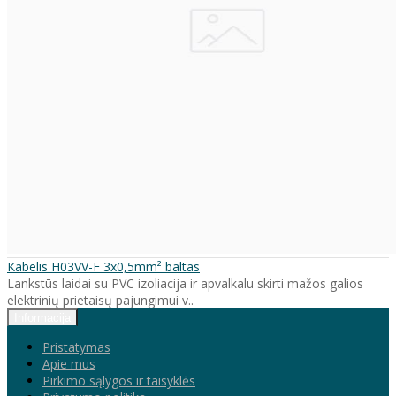
Kabelis H03VV-F 3x0,5mm² baltas
Lankstūs laidai su PVC izoliacija ir apvalkalu skirti mažos galios
elektrinių prietaisų pajungimui v..
Informacija
Pristatymas
Apie mus
Pirkimo sąlygos ir taisyklės