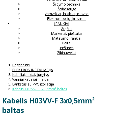
Šildymo technika
Žaibosauga
Vamzdžiai, laikikliai, movos
Elektromobilių įkrovimui
ĮRANKIAI
Grąžtai
Markeriai, pieštukai
Matavimo Įrankiai
Peiliai
Pirštinės
Žibintuvėliai
Pagrindinis
ELEKTROS INSTALIACIJA
Kabeliai, laidai, jungtys
Variniai kabeliai ir laidai
Lankstūs su PVC izoliacija
Kabelis H03VV-F 3x0,5mm² baltas
Kabelis H03VV-F 3x0,5mm²
baltas