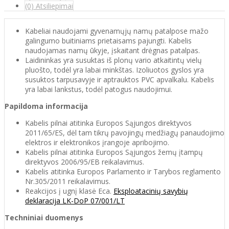
(0) Atsiliepimai
Kabeliai naudojami gyvenamųjų namų patalpose mažo
galingumo buitiniams prietaisams pajungti. Kabelis
naudojamas namų ūkyje, įskaitant drėgnas patalpas.
Laidininkas yra susuktas iš plonų vario atkaitintų vielų
pluošto, todėl yra labai minkštas. Izoliuotos gyslos yra
susuktos tarpusavyje ir aptrauktos PVC apvalkalu. Kabelis
yra labai lankstus, todėl patogus naudojimui.
Papildoma informacija
Kabelis pilnai atitinka Europos Sąjungos direktyvos
2011/65/ES, dėl tam tikrų pavojingų medžiagų panaudojimo
elektros ir elektronikos įrangoje apribojimo.
Kabelis pilnai atitinka Europos Sąjungos žemų įtampų
direktyvos 2006/95/EB reikalavimus.
Kabelis atitinka Europos Parlamento ir Tarybos reglamento
Nr.305/2011 reikalavimus.
Reakcijos į ugnį klasė Eca.
Eksploatacinių savybių
deklaracija LK-DoP 07/001/LT
Techniniai duomenys