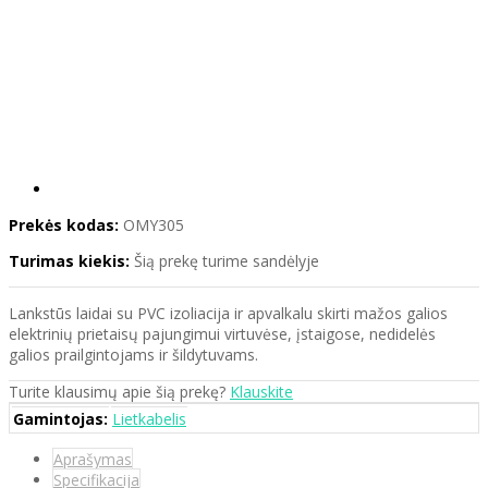
Prekės kodas:
OMY305
Turimas kiekis:
Šią prekę turime sandėlyje
Lankstūs laidai su PVC izoliacija ir apvalkalu skirti mažos galios
elektrinių prietaisų pajungimui virtuvėse, įstaigose, nedidelės
galios prailgintojams ir šildytuvams.
Turite klausimų apie šią prekę?
Klauskite
Gamintojas:
Lietkabelis
Aprašymas
Specifikacija