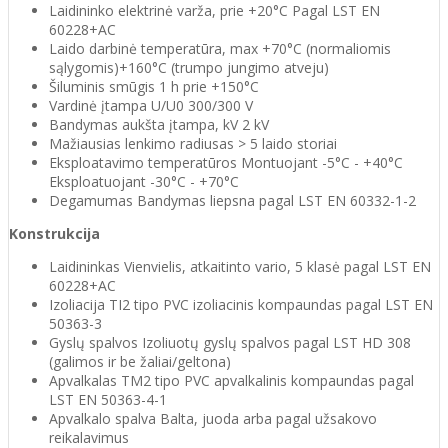
Laidininko elektrinė varža, prie +20°C Pagal LST EN
60228+AC
Laido darbinė temperatūra, max +70°C (normaliomis
sąlygomis)+160°C (trumpo jungimo atveju)
Šiluminis smūgis 1 h prie +150°C
Vardinė įtampa U/U0 300/300 V
Bandymas aukšta įtampa, kV 2 kV
Mažiausias lenkimo radiusas > 5 laido storiai
Eksploatavimo temperatūros Montuojant -5°C - +40°C
Eksploatuojant -30°C - +70°C
Degamumas Bandymas liepsna pagal LST EN 60332-1-2
Konstrukcija
Laidininkas Vienvielis, atkaitinto vario, 5 klasė pagal LST EN
60228+AC
Izoliacija TI2 tipo PVC izoliacinis kompaundas pagal LST EN
50363-3
Gyslų spalvos Izoliuotų gyslų spalvos pagal LST HD 308
(galimos ir be žaliai/geltona)
Apvalkalas TM2 tipo PVC apvalkalinis kompaundas pagal
LST EN 50363-4-1
Apvalkalo spalva Balta, juoda arba pagal užsakovo
reikalavimus