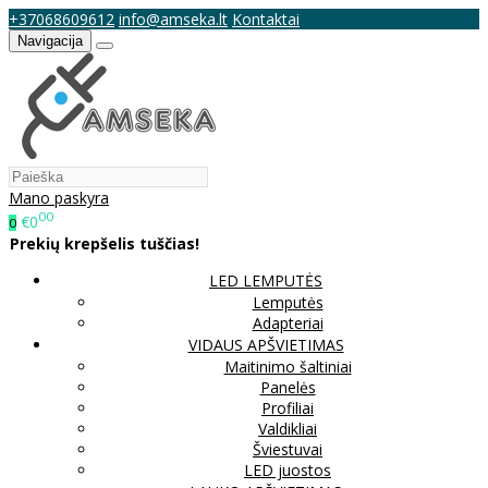
+37068609612
info@amseka.lt
Kontaktai
Navigacija
Mano paskyra
00
€0
0
Prekių krepšelis tuščias!
LED LEMPUTĖS
Lemputės
Adapteriai
VIDAUS APŠVIETIMAS
Maitinimo šaltiniai
Panelės
Profiliai
Valdikliai
Šviestuvai
LED juostos