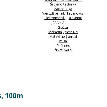
Šildymo technika
Žaibosauga
Vamzdžiai, laikikliai, movos
Elektromobilių įkrovimui
ĮRANKIAI
Grąžtai
Markeriai, pieštukai
Matavimo Įrankiai
Peiliai
Pirštinės
Žibintuvėliai
s, 100m