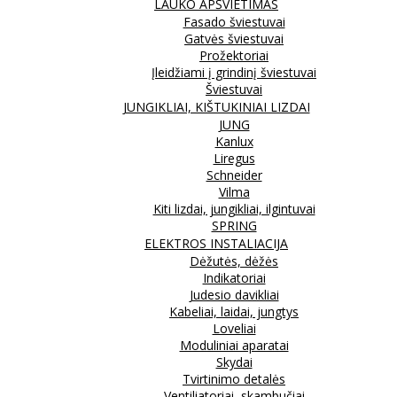
LAUKO APŠVIETIMAS
Fasado šviestuvai
Gatvės šviestuvai
Prožektoriai
Įleidžiami į grindinį šviestuvai
Šviestuvai
JUNGIKLIAI, KIŠTUKINIAI LIZDAI
JUNG
Kanlux
Liregus
Schneider
Vilma
Kiti lizdai, jungikliai, ilgintuvai
SPRING
ELEKTROS INSTALIACIJA
Dėžutės, dėžės
Indikatoriai
Judesio davikliai
Kabeliai, laidai, jungtys
Loveliai
Moduliniai aparatai
Skydai
Tvirtinimo detalės
Ventiliatoriai, skambučiai