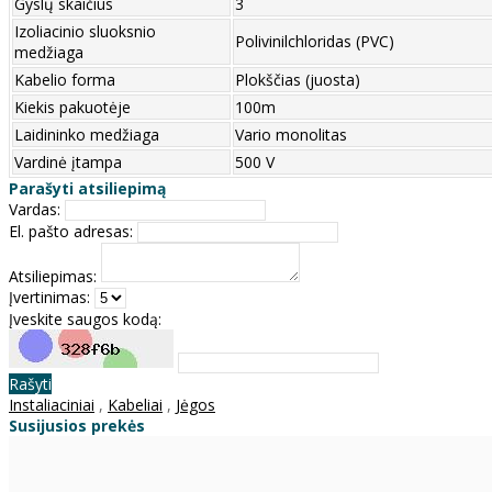
Gyslų skaičius
3
Izoliacinio sluoksnio
Polivinilchloridas (PVC)
medžiaga
Kabelio forma
Plokščias (juosta)
Kiekis pakuotėje
100m
Laidininko medžiaga
Vario monolitas
Vardinė įtampa
500 V
Parašyti atsiliepimą
Vardas:
El. pašto adresas:
Atsiliepimas:
Įvertinimas:
Įveskite saugos kodą:
Rašyti
Instaliaciniai
,
Kabeliai
,
Jėgos
Susijusios prekės