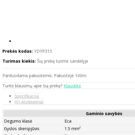
Prekės kodas:
YDYP315
Turimas kiekis:
Šią prekę turime sandėlyje
Parduodama pakuotėmis. Pakuotėje 100m.
Turite klausimų apie šią prekę?
Klauskite
Specifikacija
(0) Atsiliepimai
Gaminio savybės
Degumo klasė
Eca
Gyslos skerspjūvis
1.5 mm²