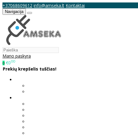
+37068609612
info@amseka.lt
Kontaktai
Navigacija
Mano paskyra
00
€0
0
Prekių krepšelis tuščias!