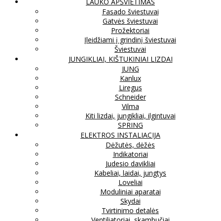
LAUKO APŠVIETIMAS
Fasado šviestuvai
Gatvės šviestuvai
Prožektoriai
Įleidžiami į grindinį šviestuvai
Šviestuvai
JUNGIKLIAI, KIŠTUKINIAI LIZDAI
JUNG
Kanlux
Liregus
Schneider
Vilma
Kiti lizdai, jungikliai, ilgintuvai
SPRING
ELEKTROS INSTALIACIJA
Dėžutės, dėžės
Indikatoriai
Judesio davikliai
Kabeliai, laidai, jungtys
Loveliai
Moduliniai aparatai
Skydai
Tvirtinimo detalės
Ventiliatoriai, skambučiai