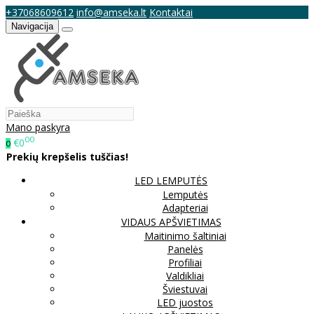
+37068609612
info@amseka.lt
Kontaktai
Navigacija
Mano paskyra
00
€0
0
Prekių krepšelis tuščias!
LED LEMPUTĖS
Lemputės
Adapteriai
VIDAUS APŠVIETIMAS
Maitinimo šaltiniai
Panelės
Profiliai
Valdikliai
Šviestuvai
LED juostos