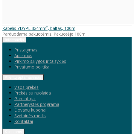
Kabelis YDYPL 3x4mm², baltas, 100m
Parduodama pakuotėmis. Pakuotėje 100m. ..
Informacija
Pristatymas
Apie mus
Pirkimo sąlygos ir taisyklės
Privatumo politika
Klientų aptarnavimas
Visos prekės
Prekės su nuolaida
Gamintojai
Partnerystės programa
Dovanų kuponai
Svetainės medis
Kontaktai
Klientams