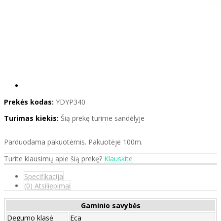
Prekės kodas:
YDYP340
Turimas kiekis:
Šią prekę turime sandėlyje
Parduodama pakuotėmis. Pakuotėje 100m.
Turite klausimų apie šią prekę?
Klauskite
Specifikacija
(0) Atsiliepimai
Gaminio savybės
Degumo klasė
Eca