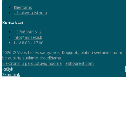
Klientams
Užsakymų istorija
Kontaktai
+37068609612
info@amseka.lt
I - V 8.00 - 17.00
2026 © Visos teisės saugomos. Kopijuoti, platinti svetainės turinį
be autorių sutikimo draudžiama.
Elektroninių parduotuvių nuoma
-
eShoprent.com
Rašyk
Skambink