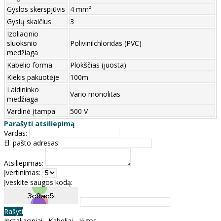
Gyslos skerspjūvis
4 mm²
Gyslų skaičius
3
Izoliacinio
sluoksnio
Polivinilchloridas (PVC)
medžiaga
Kabelio forma
Plokščias (juosta)
Kiekis pakuotėje
100m
Laidininko
Vario monolitas
medžiaga
Vardinė įtampa
500 V
Parašyti atsiliepimą
Vardas:
El. pašto adresas:
Atsiliepimas:
Įvertinimas:
Įveskite saugos kodą:
Rašyti
Instaliaciniai
,
Kabeliai
,
Jėgos