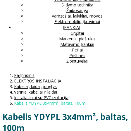
Šildymo technika
Žaibosauga
Vamzdžiai, laikikliai, movos
Elektromobilių įkrovimui
ĮRANKIAI
Grąžtai
Markeriai, pieštukai
Matavimo Įrankiai
Peiliai
Pirštinės
Žibintuvėliai
Pagrindinis
ELEKTROS INSTALIACIJA
Kabeliai, laidai, jungtys
Variniai kabeliai ir laidai
Instaliaciniai su PVC izoliacija
Kabelis YDYPL 3x4mm², baltas, 100m
Kabelis YDYPL 3x4mm², baltas,
100m