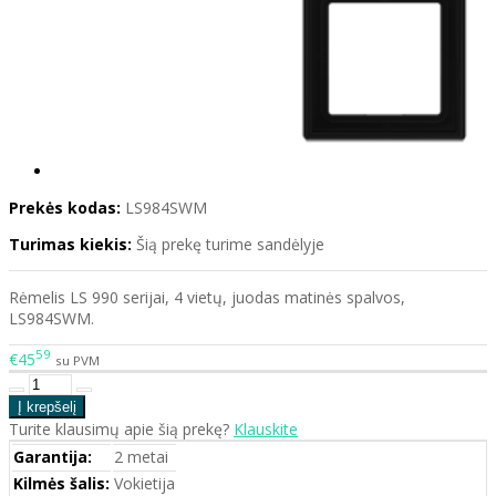
Prekės kodas:
LS984SWM
Turimas kiekis:
Šią prekę turime sandėlyje
Rėmelis LS 990 serijai, 4 vietų, juodas matinės spalvos,
LS984SWM.
59
€45
su PVM
Turite klausimų apie šią prekę?
Klauskite
Garantija:
2 metai
Kilmės šalis:
Vokietija