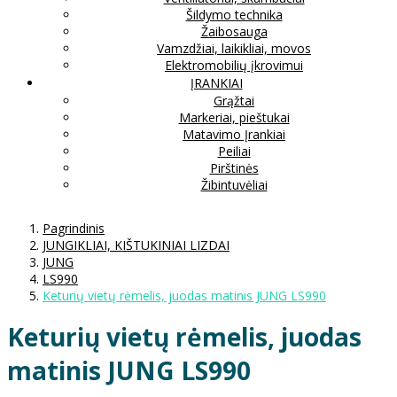
Šildymo technika
Žaibosauga
Vamzdžiai, laikikliai, movos
Elektromobilių įkrovimui
ĮRANKIAI
Grąžtai
Markeriai, pieštukai
Matavimo Įrankiai
Peiliai
Pirštinės
Žibintuvėliai
Pagrindinis
JUNGIKLIAI, KIŠTUKINIAI LIZDAI
JUNG
LS990
Keturių vietų rėmelis, juodas matinis JUNG LS990
Keturių vietų rėmelis, juodas
matinis JUNG LS990