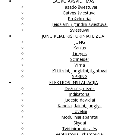
LAUKO APŠVIETIMAS
Fasado šviestuvai
Gatvės šviestuvai
Prožektoriai
Įleidžiami į grindinį šviestuvai
Šviestuvai
JUNGIKLIAI, KIŠTUKINIAI LIZDAI
JUNG
Kanlux
Liregus
Schneider
Vilma
Kiti lizdai, jungikliai, ilgintuvai
SPRING
ELEKTROS INSTALIACIJA
Dėžutės, dėžės
Indikatoriai
Judesio davikliai
Kabeliai, laidai, jungtys
Loveliai
Moduliniai aparatai
Skydai
Tvirtinimo detalės
Ventiliatoriai, skambučiai