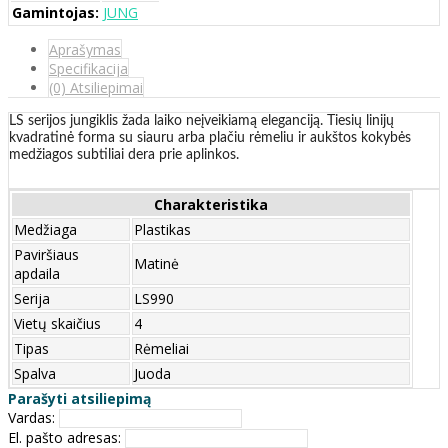
Gamintojas:
JUNG
Aprašymas
Specifikacija
(0) Atsiliepimai
LS serijos jungiklis žada laiko neįveikiamą eleganciją. Tiesių linijų
kvadratinė forma su siauru arba plačiu rėmeliu ir aukštos kokybės
medžiagos subtiliai dera prie aplinkos.
Charakteristika
Medžiaga
Plastikas
Paviršiaus
Matinė
apdaila
Serija
LS990
Vietų skaičius
4
Tipas
Rėmeliai
Spalva
Juoda
Parašyti atsiliepimą
Vardas:
El. pašto adresas: