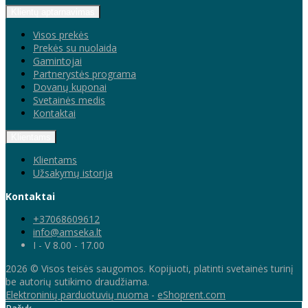
Klientų aptarnavimas
Visos prekės
Prekės su nuolaida
Gamintojai
Partnerystės programa
Dovanų kuponai
Svetainės medis
Kontaktai
Klientams
Klientams
Užsakymų istorija
Kontaktai
+37068609612
info@amseka.lt
I - V 8.00 - 17.00
2026 © Visos teisės saugomos. Kopijuoti, platinti svetainės turinį
be autorių sutikimo draudžiama.
Elektroninių parduotuvių nuoma
-
eShoprent.com