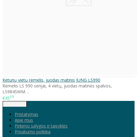
Keturių vietų rėmelis, juodas matinis JUNG LS990
Rėmelis LS 990 serijai, 4 vietų, juodas matinės spalvos,
LS984SWM. ..
59
€45
Informacija
Pristatymas
Apie mus
Pirkimo sąlygos ir taisyklės
Privatumo politika