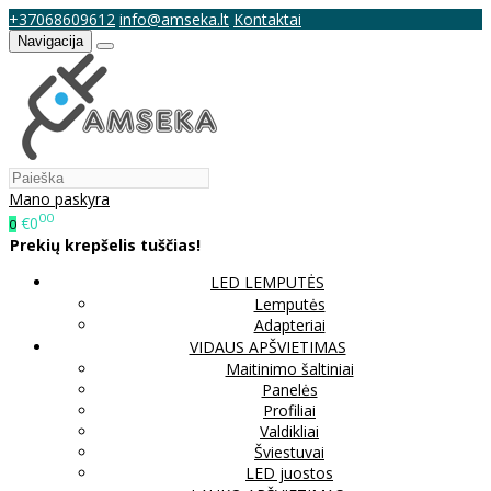
+37068609612
info@amseka.lt
Kontaktai
Navigacija
Mano paskyra
00
€0
0
Prekių krepšelis tuščias!
LED LEMPUTĖS
Lemputės
Adapteriai
VIDAUS APŠVIETIMAS
Maitinimo šaltiniai
Panelės
Profiliai
Valdikliai
Šviestuvai
LED juostos