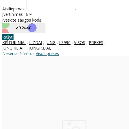
Atsiliepimas:
Įvertinimas:
Įveskite saugos kodą:
Rašyti
KIŠTUKINIAI
,
LIZDAI
,
JUNG
,
LS990
,
VISOS
,
PREKĖS
,
JUNGIKLIAI
,
,
JUNGIKLIAI,
Neseniai žiūrėtos
Visos prekės