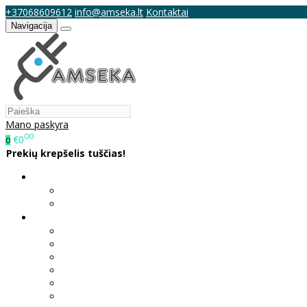
+37068609612
info@amseka.lt
Kontaktai
Navigacija
Mano paskyra
00
€0
0
Prekių krepšelis tuščias!