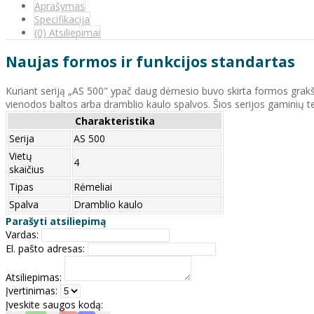
Aprašymas
Specifikacija
(0) Atsiliepimai
Naujas formos ir funkcijos standartas
Kuriant seriją „AS 500" ypač daug dėmesio buvo skirta formos grakštum
vienodos baltos arba dramblio kaulo spalvos. Šios serijos gaminių tech
Charakteristika
Serija
AS 500
Vietų
4
skaičius
Tipas
Rėmeliai
Spalva
Dramblio kaulo
Parašyti atsiliepimą
Vardas:
El. pašto adresas:
Atsiliepimas:
Įvertinimas:
Įveskite saugos kodą: