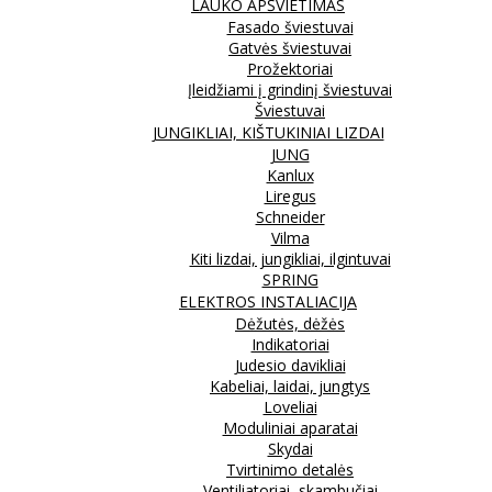
LAUKO APŠVIETIMAS
Fasado šviestuvai
Gatvės šviestuvai
Prožektoriai
Įleidžiami į grindinį šviestuvai
Šviestuvai
JUNGIKLIAI, KIŠTUKINIAI LIZDAI
JUNG
Kanlux
Liregus
Schneider
Vilma
Kiti lizdai, jungikliai, ilgintuvai
SPRING
ELEKTROS INSTALIACIJA
Dėžutės, dėžės
Indikatoriai
Judesio davikliai
Kabeliai, laidai, jungtys
Loveliai
Moduliniai aparatai
Skydai
Tvirtinimo detalės
Ventiliatoriai, skambučiai