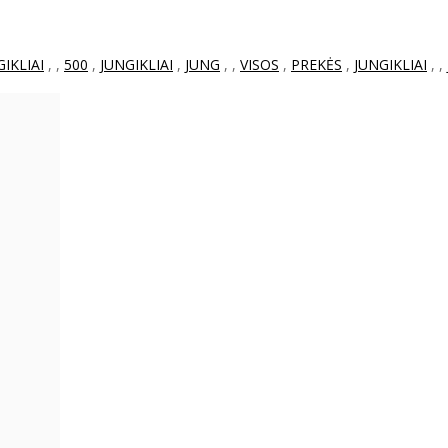
GIKLIAI
,
,
500
,
JUNGIKLIAI
,
JUNG
,
,
VISOS
,
PREKĖS
,
JUNGIKLIAI
,
,