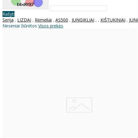
Rašyti
Serija
,
LIZDAI
,
Rėmeliai
,
AS500
,
JUNGIKLIAI
,
,
KIŠTUKINIAI
,
JUN
Neseniai žiūrėtos
Visos prekės