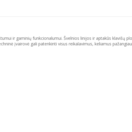
ui ir gaminių funkcionalumui. Švelnios linijos ir aptakūs klavišų plok
ninė įvairovė gali patenkinti visus reikalavimus, keliamus pažangiausia