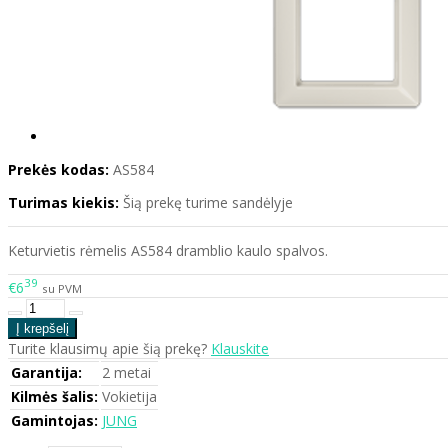
Prekės kodas:
AS584
Turimas kiekis:
Šią prekę turime sandėlyje
Keturvietis rėmelis AS584 dramblio kaulo spalvos.
39
€6
su PVM
Turite klausimų apie šią prekę?
Klauskite
Garantija:
2 metai
Kilmės šalis:
Vokietija
Gamintojas:
JUNG