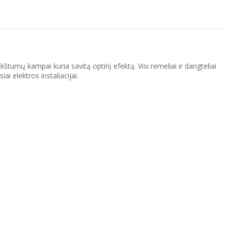
štumų kampai kuria savitą optinį efektą. Visi rėmeliai ir dangteliai
i elektros instaliacijai.