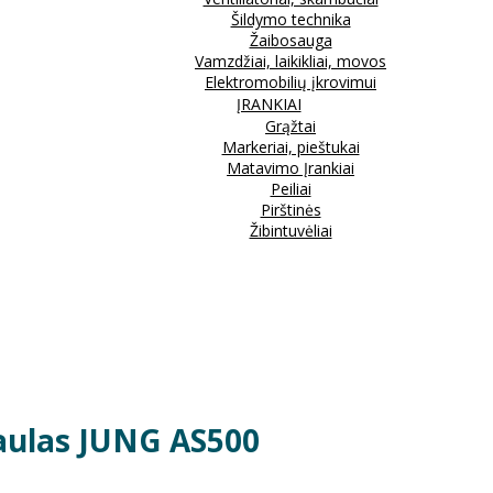
Šildymo technika
Žaibosauga
Vamzdžiai, laikikliai, movos
Elektromobilių įkrovimui
ĮRANKIAI
Grąžtai
Markeriai, pieštukai
Matavimo Įrankiai
Peiliai
Pirštinės
Žibintuvėliai
kaulas JUNG AS500