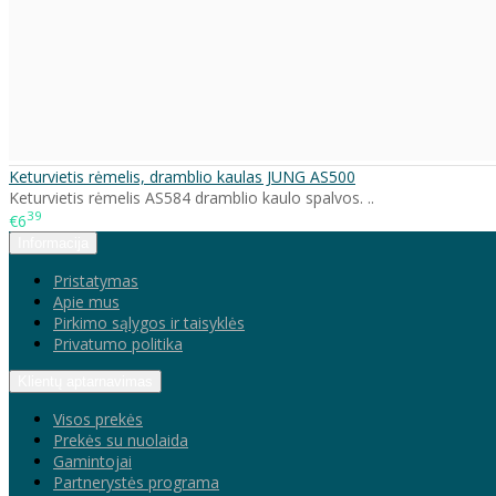
Keturvietis rėmelis, dramblio kaulas JUNG AS500
Keturvietis rėmelis AS584 dramblio kaulo spalvos. ..
39
€6
Informacija
Pristatymas
Apie mus
Pirkimo sąlygos ir taisyklės
Privatumo politika
Klientų aptarnavimas
Visos prekės
Prekės su nuolaida
Gamintojai
Partnerystės programa