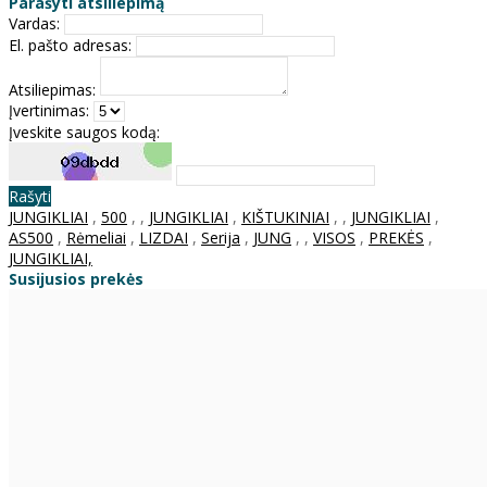
Parašyti atsiliepimą
Vardas:
El. pašto adresas:
Atsiliepimas:
Įvertinimas:
Įveskite saugos kodą:
Rašyti
JUNGIKLIAI
,
500
,
,
JUNGIKLIAI
,
KIŠTUKINIAI
,
,
JUNGIKLIAI
,
AS500
,
Rėmeliai
,
LIZDAI
,
Serija
,
JUNG
,
,
VISOS
,
PREKĖS
,
JUNGIKLIAI,
Susijusios prekės