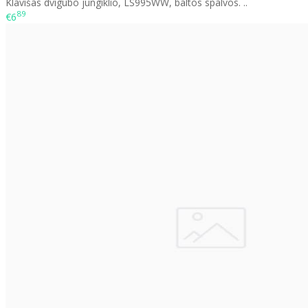
Klavišas dvigubo jungiklio, LS995WW, baltos spalvos. ..
89
€6