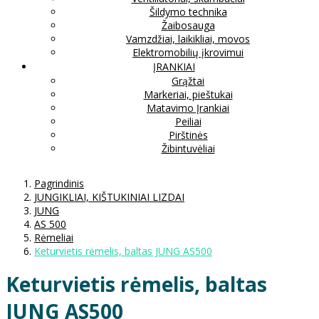
Šildymo technika
Žaibosauga
Vamzdžiai, laikikliai, movos
Elektromobilių įkrovimui
ĮRANKIAI
Grąžtai
Markeriai, pieštukai
Matavimo Įrankiai
Peiliai
Pirštinės
Žibintuvėliai
Pagrindinis
JUNGIKLIAI, KIŠTUKINIAI LIZDAI
JUNG
AS 500
Rėmeliai
Keturvietis rėmelis, baltas JUNG AS500
Keturvietis rėmelis, baltas
JUNG AS500