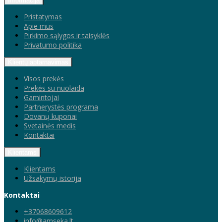
Informacija
Pristatymas
Apie mus
Pirkimo sąlygos ir taisyklės
Privatumo politika
Klientų aptarnavimas
Visos prekės
Prekės su nuolaida
Gamintojai
Partnerystės programa
Dovanų kuponai
Svetainės medis
Kontaktai
Klientams
Klientams
Užsakymų istorija
Kontaktai
+37068609612
info@amseka.lt