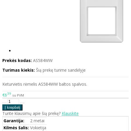
Prekės kodas:
AS584WW
Turimas kiekis:
Šią prekę turime sandėlyje
Keturvietis rėmelis AS584WW baltos spalvos.
39
€6
su PVM
Turite klausimų apie šią prekę?
Klauskite
Garantija:
2 metai
Kilmės šalis:
Vokietija