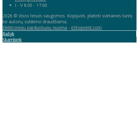
I - V 8.00 - 17.00
2026 © Visos teisės saugomos. Kopijuoti, platinti svetainės turinį
be autorių sutikimo draudžiama.
Elektroninių parduotuvių nuoma
-
eShoprent.com
Rašyk
Skambink