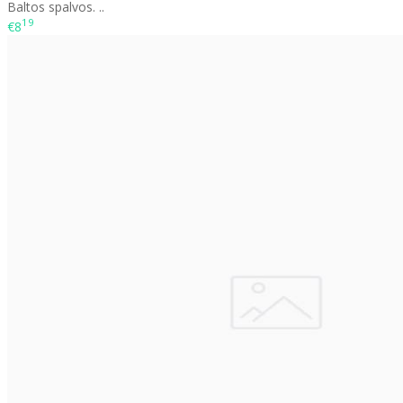
Baltos spalvos. ..
19
€8