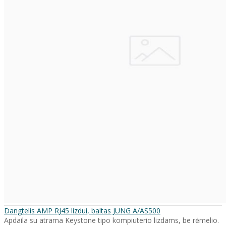
Dangtelis AMP RJ45 lizdui, baltas JUNG A/AS500
Apdaila su atrama Keystone tipo kompiuterio lizdams, be rėmelio.