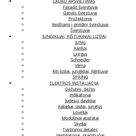
LAUKO APŠVIETIMAS
Fasado šviestuvai
Gatvės šviestuvai
Prožektoriai
Įleidžiami į grindinį šviestuvai
Šviestuvai
JUNGIKLIAI, KIŠTUKINIAI LIZDAI
JUNG
Kanlux
Liregus
Schneider
Vilma
Kiti lizdai, jungikliai, ilgintuvai
SPRING
ELEKTROS INSTALIACIJA
Dėžutės, dėžės
Indikatoriai
Judesio davikliai
Kabeliai, laidai, jungtys
Loveliai
Moduliniai aparatai
Skydai
Tvirtinimo detalės
Ventiliatoriai, skambučiai