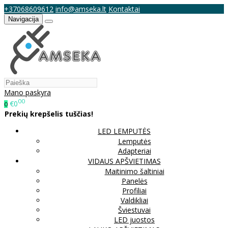
+37068609612
info@amseka.lt
Kontaktai
Navigacija
Mano paskyra
00
€0
0
Prekių krepšelis tuščias!
LED LEMPUTĖS
Lemputės
Adapteriai
VIDAUS APŠVIETIMAS
Maitinimo šaltiniai
Panelės
Profiliai
Valdikliai
Šviestuvai
LED juostos