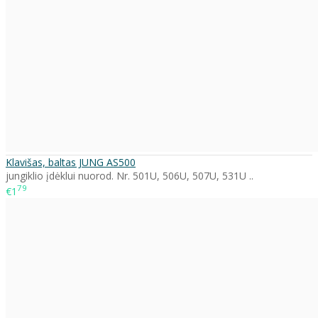
Klavišas, baltas JUNG AS500
jungiklio įdėklui nuorod. Nr. 501U, 506U, 507U, 531U ..
79
€1