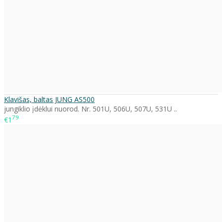
Klavišas, baltas JUNG AS500
jungiklio įdėklui nuorod. Nr. 501U, 506U, 507U, 531U ..
79
€1