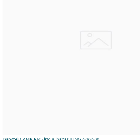
Dangtelis AMP RJ45 lizdui, baltas JUNG A/AS500