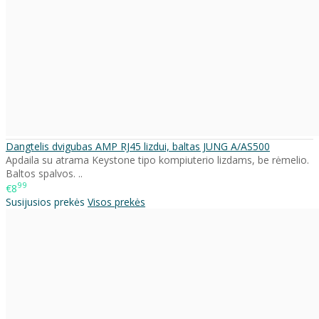
Dangtelis dvigubas AMP RJ45 lizdui, baltas JUNG A/AS500
Apdaila su atrama Keystone tipo kompiuterio lizdams, be rėmelio.
Baltos spalvos. ..
99
€8
Susijusios prekės
Visos prekės