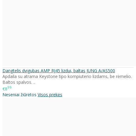
Dangtelis dvigubas AMP RJ45 lizdui, baltas JUNG A/AS500
Apdaila su atrama Keystone tipo kompiuterio lizdams, be rėmelio.
Baltos spalvos. ..
99
€8
Neseniai žiūrėtos
Visos prekės