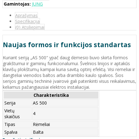
Gamintojas:
JUNG
Aprašymas
Specifikacija
(0) Atsiliepimai
Naujas formos ir funkcijos standartas
Kuriant seriją „AS 500" ypač daug dėmesio buvo skirta formos
grakštumui ir gaminių funkcionalumui. Švelnios linijos ir aptakūs
klavišų plokštumų kampai kuria savitą optinį efektą. Visi rėmeliai ir
dangteliai vienodos baltos arba dramblio kaulo spalvos. Šios
serijos gaminių techninė įvairovė gali patenkinti visus reikalavimus,
keliamus pažangiausiai elektros instaliacijai.
Charakteristika
Serija
AS 500
Vietų
4
skaičius
Tipas
Rėmeliai
Spalva
Balta