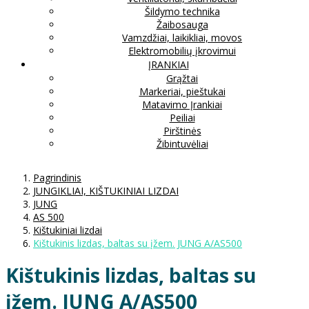
Šildymo technika
Žaibosauga
Vamzdžiai, laikikliai, movos
Elektromobilių įkrovimui
ĮRANKIAI
Grąžtai
Markeriai, pieštukai
Matavimo Įrankiai
Peiliai
Pirštinės
Žibintuvėliai
Pagrindinis
JUNGIKLIAI, KIŠTUKINIAI LIZDAI
JUNG
AS 500
Kištukiniai lizdai
Kištukinis lizdas, baltas su įžem. JUNG A/AS500
Kištukinis lizdas, baltas su
įžem. JUNG A/AS500