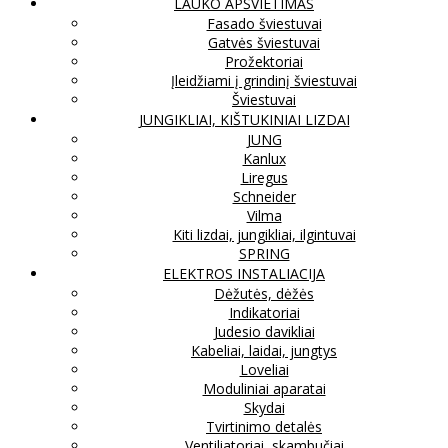
LAUKO APŠVIETIMAS
Fasado šviestuvai
Gatvės šviestuvai
Prožektoriai
Įleidžiami į grindinį šviestuvai
Šviestuvai
JUNGIKLIAI, KIŠTUKINIAI LIZDAI
JUNG
Kanlux
Liregus
Schneider
Vilma
Kiti lizdai, jungikliai, ilgintuvai
SPRING
ELEKTROS INSTALIACIJA
Dėžutės, dėžės
Indikatoriai
Judesio davikliai
Kabeliai, laidai, jungtys
Loveliai
Moduliniai aparatai
Skydai
Tvirtinimo detalės
Ventiliatoriai, skambučiai