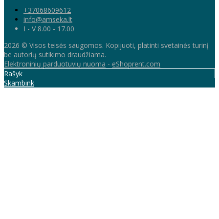
+37068609612
info@amseka.lt
I - V 8.00 - 17.00
2026 © Visos teisės saugomos. Kopijuoti, platinti svetainės turinį
be autorių sutikimo draudžiama.
Elektroninių parduotuvių nuoma
-
eShoprent.com
Rašyk
Skambink