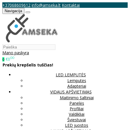
+37068609612
info@amseka.lt
Kontaktai
Navigacija
Mano paskyra
00
€0
0
Prekių krepšelis tuščias!
LED LEMPUTĖS
Lemputės
Adapteriai
VIDAUS APŠVIETIMAS
Maitinimo šaltiniai
Panelės
Profiliai
Valdikliai
Šviestuvai
LED juostos