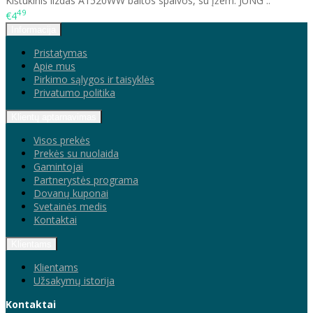
Kištukinis lizdas A1520WW baltos spalvos, su įžem. JUNG ..
49
€4
Informacija
Pristatymas
Apie mus
Pirkimo sąlygos ir taisyklės
Privatumo politika
Klientų aptarnavimas
Visos prekės
Prekės su nuolaida
Gamintojai
Partnerystės programa
Dovanų kuponai
Svetainės medis
Kontaktai
Klientams
Klientams
Užsakymų istorija
Kontaktai