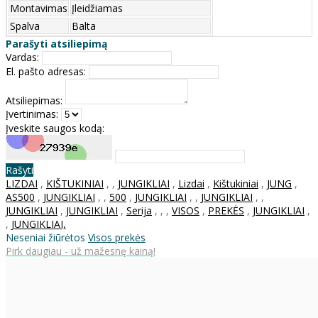
Montavimas
Įleidžiamas
Spalva
Balta
Parašyti atsiliepimą
Vardas:
El. pašto adresas:
Atsiliepimas:
Įvertinimas:
Įveskite saugos kodą:
Rašyti
LIZDAI
,
KIŠTUKINIAI
,
,
JUNGIKLIAI
,
Lizdai
,
Kištukiniai
,
JUNG
,
AS500
,
JUNGIKLIAI
,
,
500
,
JUNGIKLIAI
,
,
JUNGIKLIAI
,
,
JUNGIKLIAI
,
JUNGIKLIAI
,
Serija
,
,
,
VISOS
,
PREKĖS
,
JUNGIKLIAI
,
,
JUNGIKLIAI,
Neseniai žiūrėtos
Visos prekės
Pirk daugiau - už mažesnę kainą!