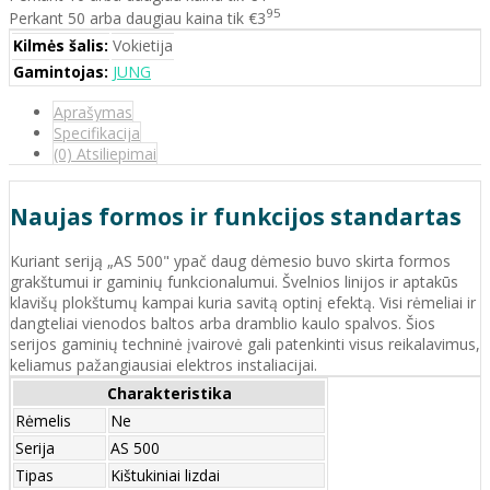
95
Perkant 50 arba daugiau kaina tik €3
Kilmės šalis:
Vokietija
Gamintojas:
JUNG
Aprašymas
Specifikacija
(0) Atsiliepimai
Naujas formos ir funkcijos standartas
Kuriant seriją „AS 500" ypač daug dėmesio buvo skirta formos
grakštumui ir gaminių funkcionalumui. Švelnios linijos ir aptakūs
klavišų plokštumų kampai kuria savitą optinį efektą. Visi rėmeliai ir
dangteliai vienodos baltos arba dramblio kaulo spalvos. Šios
serijos gaminių techninė įvairovė gali patenkinti visus reikalavimus,
keliamus pažangiausiai elektros instaliacijai.
Charakteristika
Rėmelis
Ne
Serija
AS 500
Tipas
Kištukiniai lizdai