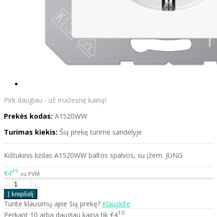
Pirk daugiau - už mažesnę kainą!
Prekės kodas:
A1520WW
Turimas kiekis:
Šią prekę turime sandėlyje
Kištukinis lizdas A1520WW baltos spalvos, su įžem. JUNG
49
€4
su PVM
Turite klausimų apie šią prekę?
Klauskite
10
Perkant 10 arba daugiau kaina tik €4