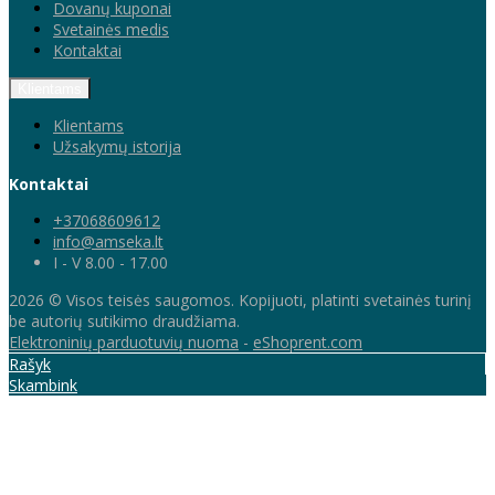
Dovanų kuponai
Svetainės medis
Kontaktai
Klientams
Klientams
Užsakymų istorija
Kontaktai
+37068609612
info@amseka.lt
I - V 8.00 - 17.00
2026 © Visos teisės saugomos. Kopijuoti, platinti svetainės turinį
be autorių sutikimo draudžiama.
Elektroninių parduotuvių nuoma
-
eShoprent.com
Rašyk
Skambink