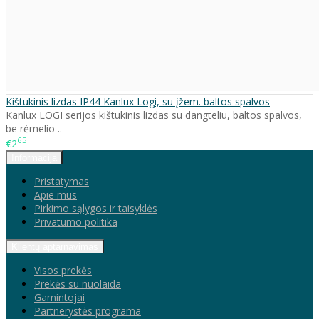
Kištukinis lizdas IP44 Kanlux Logi, su įžem. baltos spalvos
Kanlux LOGI serijos kištukinis lizdas su dangteliu, baltos spalvos,
be rėmelio ..
65
€2
Informacija
Pristatymas
Apie mus
Pirkimo sąlygos ir taisyklės
Privatumo politika
Klientų aptarnavimas
Visos prekės
Prekės su nuolaida
Gamintojai
Partnerystės programa