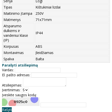
Serija
Logi
Tipas
Kištukiniai lizdai
Maitinimo įtampa
250V
Matmenys
71x71mm
Atsparumo
dulkėms ir
IP44
vandeniui klasė
(IP)
Korpusas
ABS
Montavimas
Įleidžiamas
Spalva
Balta
Parašyti atsiliepimą
Vardas:
El. pašto adresas:
Atsiliepimas:
Įvertinimas:
Įveskite saugos kodą:
Rašyti