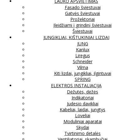
LAUKO APŠVIETIMAS
Fasado šviestuvai
Gatvės šviestuvai
Prožektoriai
Įleidžiami į grindinį šviestuvai
Šviestuvai
JUNGIKLIAI, KIŠTUKINIAI LIZDAI
JUNG
Kanlux
Liregus
Schneider
Vilma
Kiti lizdai, jungikliai, ilgintuvai
SPRING
ELEKTROS INSTALIACIJA
Dėžutės, dėžės
Indikatoriai
Judesio davikliai
Kabeliai, laidai, jungtys
Loveliai
Moduliniai aparatai
Skydai
Tvirtinimo detalės
Ventiliatoriai, skambučiai