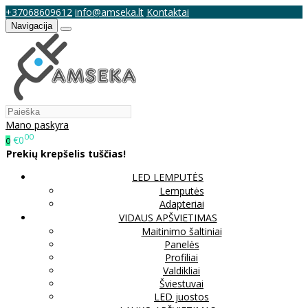
+37068609612
info@amseka.lt
Kontaktai
Navigacija
Mano paskyra
00
€0
0
Prekių krepšelis tuščias!
LED LEMPUTĖS
Lemputės
Adapteriai
VIDAUS APŠVIETIMAS
Maitinimo šaltiniai
Panelės
Profiliai
Valdikliai
Šviestuvai
LED juostos