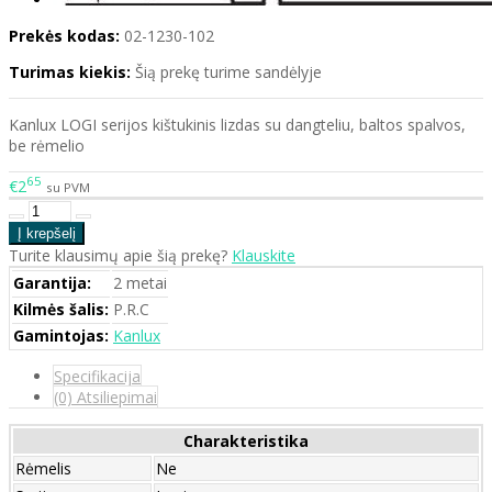
Prekės kodas:
02-1230-102
Turimas kiekis:
Šią prekę turime sandėlyje
Kanlux LOGI serijos kištukinis lizdas su dangteliu, baltos spalvos,
be rėmelio
65
€2
su PVM
Turite klausimų apie šią prekę?
Klauskite
Garantija:
2 metai
Kilmės šalis:
P.R.C
Gamintojas:
Kanlux
Specifikacija
(0) Atsiliepimai
Charakteristika
Rėmelis
Ne