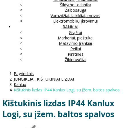
Šildymo technika
Žaibosauga
Vamzdžiai, laikikliai, movos
Elektromobilių įkrovimui
ĮRANKIAI
Grąžtai
Markeriai, pieštukai
Matavimo Įrankiai
Peiliai
Pirštinės
Žibintuvėliai
Pagrindinis
JUNGIKLIAI, KIŠTUKINIAI LIZDAI
Kanlux
Kištukinis lizdas IP44 Kanlux Logi, su įžem. baltos spalvos
Kištukinis lizdas IP44 Kanlux
Logi, su įžem. baltos spalvos