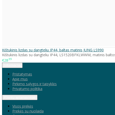
Kištukinis lizdas su dangteliu IP44, baltas matinis JUNG LS990
Kištukinis lizdas su dangteliu IP44, LS1520BFKLWWM, matinis baltos 
39
€28
Informacija
Pristatymas
Apie mus
Pirkimo sąlygos ir taisyklės
Privatumo politika
Klientų aptarnavimas
Visos prekės
Prekės su nuolaida