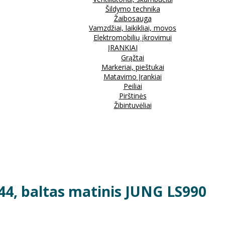
Šildymo technika
Žaibosauga
Vamzdžiai, laikikliai, movos
Elektromobilių įkrovimui
ĮRANKIAI
Grąžtai
Markeriai, pieštukai
Matavimo Įrankiai
Peiliai
Pirštinės
Žibintuvėliai
P44, baltas matinis JUNG LS990