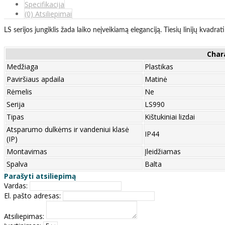
Specifikacija
(0) Atsiliepimai
LS serijos jungiklis žada laiko neįveikiamą eleganciją. Tiesių linijų kvadr
Char
Medžiaga
Plastikas
Paviršiaus apdaila
Matinė
Rėmelis
Ne
Serija
LS990
Tipas
Kištukiniai lizdai
Atsparumo dulkėms ir vandeniui klasė
IP44
(IP)
Montavimas
Įleidžiamas
Spalva
Balta
Parašyti atsiliepimą
Vardas:
El. pašto adresas:
Atsiliepimas: