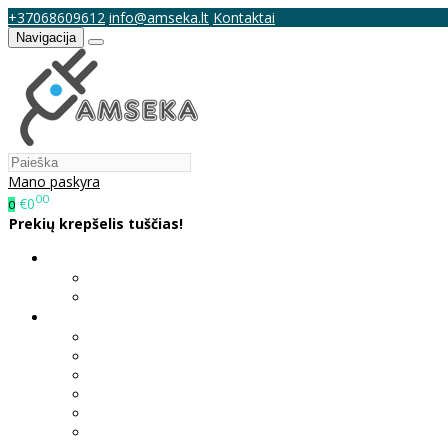
+37068609612
info@amseka.lt
Kontaktai
Navigacija
Mano paskyra
00
€0
0
Prekių krepšelis tuščias!