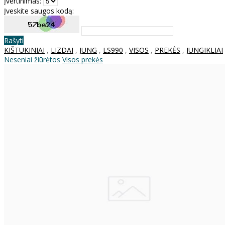
Įvertinimas:
Įveskite saugos kodą:
Rašyti
KIŠTUKINIAI
,
LIZDAI
,
JUNG
,
LS990
,
VISOS
,
PREKĖS
,
JUNGIKLIAI
Neseniai žiūrėtos
Visos prekės