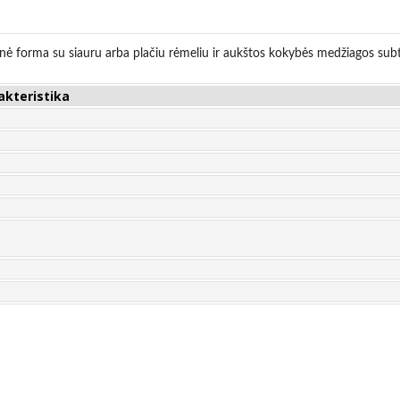
atinė forma su siauru arba plačiu rėmeliu ir aukštos kokybės medžiagos subti
akteristika