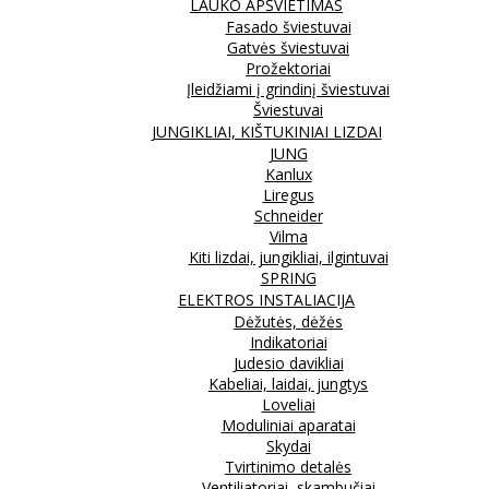
LAUKO APŠVIETIMAS
Fasado šviestuvai
Gatvės šviestuvai
Prožektoriai
Įleidžiami į grindinį šviestuvai
Šviestuvai
JUNGIKLIAI, KIŠTUKINIAI LIZDAI
JUNG
Kanlux
Liregus
Schneider
Vilma
Kiti lizdai, jungikliai, ilgintuvai
SPRING
ELEKTROS INSTALIACIJA
Dėžutės, dėžės
Indikatoriai
Judesio davikliai
Kabeliai, laidai, jungtys
Loveliai
Moduliniai aparatai
Skydai
Tvirtinimo detalės
Ventiliatoriai, skambučiai