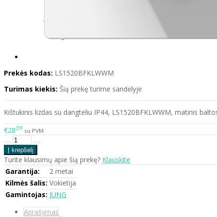
Prekės kodas:
LS1520BFKLWWM
Turimas kiekis:
Šią prekę turime sandėlyje
Kištukinis lizdas su dangteliu IP44, LS1520BFKLWWM, matinis baltos
39
€28
su PVM
Turite klausimų apie šią prekę?
Klauskite
Garantija:
2 metai
Kilmės šalis:
Vokietija
Gamintojas:
JUNG
Aprašymas