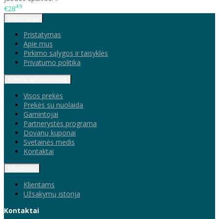
49
€28
Informacija
Pristatymas
Apie mus
Pirkimo sąlygos ir taisyklės
Privatumo politika
Klientų aptarnavimas
Visos prekės
Prekės su nuolaida
Gamintojai
Partnerystės programa
Dovanų kuponai
Svetainės medis
Kontaktai
Klientams
Klientams
Užsakymų istorija
Kontaktai