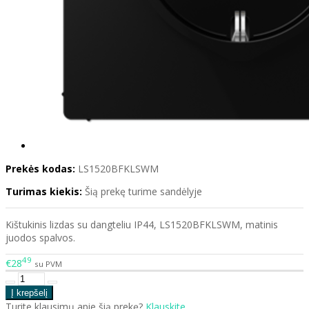
Prekės kodas:
LS1520BFKLSWM
Turimas kiekis:
Šią prekę turime sandėlyje
Kištukinis lizdas su dangteliu IP44, LS1520BFKLSWM, matinis
juodos spalvos.
49
€28
su PVM
Turite klausimų apie šią prekę?
Klauskite