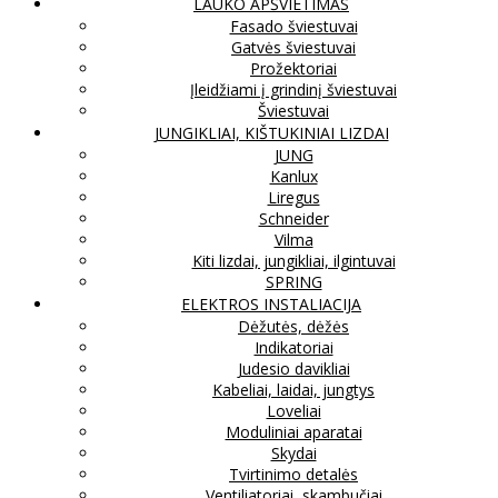
LAUKO APŠVIETIMAS
Fasado šviestuvai
Gatvės šviestuvai
Prožektoriai
Įleidžiami į grindinį šviestuvai
Šviestuvai
JUNGIKLIAI, KIŠTUKINIAI LIZDAI
JUNG
Kanlux
Liregus
Schneider
Vilma
Kiti lizdai, jungikliai, ilgintuvai
SPRING
ELEKTROS INSTALIACIJA
Dėžutės, dėžės
Indikatoriai
Judesio davikliai
Kabeliai, laidai, jungtys
Loveliai
Moduliniai aparatai
Skydai
Tvirtinimo detalės
Ventiliatoriai, skambučiai