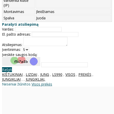
vandeniui klasė
(IP)
Montavimas
Įleidžiamas
Spalva
Juoda
Parašyti atsiliepimą
Vardas:
El. pašto adresas:
Atsiliepimas:
Įvertinimas:
Įveskite saugos kodą:
Rašyti
KIŠTUKINIAI
,
LIZDAI
,
JUNG
,
LS990
,
VISOS
,
PREKĖS
,
JUNGIKLIAI
,
,
JUNGIKLIAI,
Neseniai žiūrėtos
Visos prekės