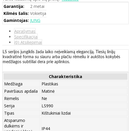
Garantija:
2 metai
Kilmės šalis:
Vokietija
Gamintojas:
JUNG
Aprašymas
Specifikacija
(0) Atsiliepimai
LS serijos jungiklis žada laiko neįveikiamą eleganciją. Tiesių linijų
kvadratinė forma su siauru arba plačiu rėmeliu ir aukštos kokybės
medžiagos subtiliai dera prie aplinkos.
Charakteristika
Medžiaga
Plastikas
Paviršiaus apdaila
Matinė
Rėmelis
Ne
Serija
LS990
Tipas
Kištukiniai lizdai
Atsparumo
dulkėms ir
IP44