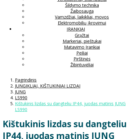
Šildymo technika
Žaibosauga
Vamzdžiai, laikikliai, movos
Elektromobilių įkrovimui
ĮRANKIAI
Grąžtai
Markeriai, pieštukai
Matavimo Įrankiai
Peiliai
Pirštinės
Žibintuvėliai
Pagrindinis
JUNGIKLIAI, KIŠTUKINIAI LIZDAI
JUNG
LS990
Kištukinis lizdas su dangteliu IP44, juodas matinis JUNG
LS990
Kištukinis lizdas su dangteliu
IP44, juodas matinis JUNG