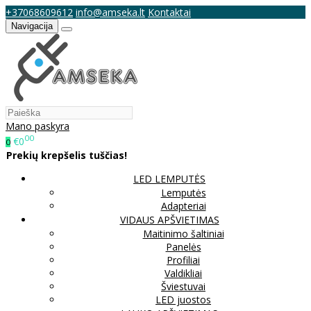
+37068609612
info@amseka.lt
Kontaktai
Navigacija
Mano paskyra
00
€0
0
Prekių krepšelis tuščias!
LED LEMPUTĖS
Lemputės
Adapteriai
VIDAUS APŠVIETIMAS
Maitinimo šaltiniai
Panelės
Profiliai
Valdikliai
Šviestuvai
LED juostos