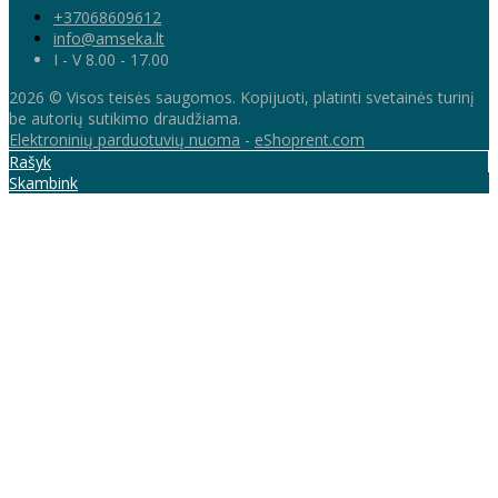
+37068609612
info@amseka.lt
I - V 8.00 - 17.00
2026 © Visos teisės saugomos. Kopijuoti, platinti svetainės turinį
be autorių sutikimo draudžiama.
Elektroninių parduotuvių nuoma
-
eShoprent.com
Rašyk
Skambink