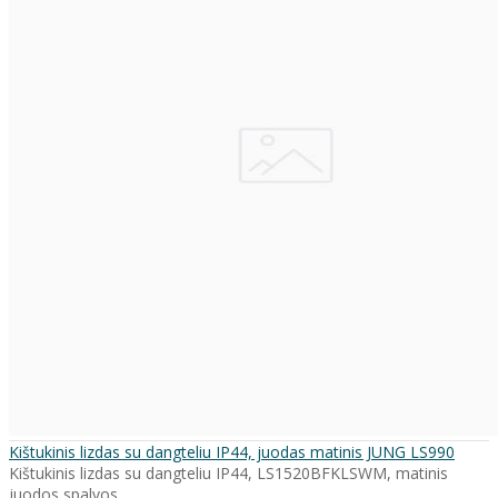
Kištukinis lizdas su dangteliu IP44, juodas matinis JUNG LS990
Kištukinis lizdas su dangteliu IP44, LS1520BFKLSWM, matinis
juodos spalvos. ..