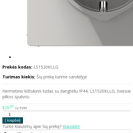
Prekės kodas:
LS1520KLLG
Turimas kiekis:
Šią prekę turime sandėlyje
Hermetinis kištukinis lizdas su dangteliu IP44, LS1520KLLG, šviesiai
pilkos spalvos.
99
€20
su PVM
Turite klausimų apie šią prekę?
Klauskite