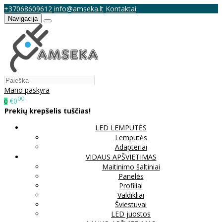
+37068609612
info@amseka.lt
Kontaktai
Navigacija
Mano paskyra
00
€0
0
Prekių krepšelis tuščias!
LED LEMPUTĖS
Lemputės
Adapteriai
VIDAUS APŠVIETIMAS
Maitinimo šaltiniai
Panelės
Profiliai
Valdikliai
Šviestuvai
LED juostos