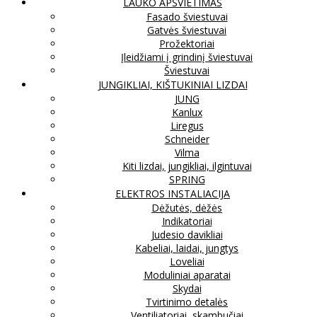
LAUKO APŠVIETIMAS
Fasado šviestuvai
Gatvės šviestuvai
Prožektoriai
Įleidžiami į grindinį šviestuvai
Šviestuvai
JUNGIKLIAI, KIŠTUKINIAI LIZDAI
JUNG
Kanlux
Liregus
Schneider
Vilma
Kiti lizdai, jungikliai, ilgintuvai
SPRING
ELEKTROS INSTALIACIJA
Dėžutės, dėžės
Indikatoriai
Judesio davikliai
Kabeliai, laidai, jungtys
Loveliai
Moduliniai aparatai
Skydai
Tvirtinimo detalės
Ventiliatoriai, skambučiai