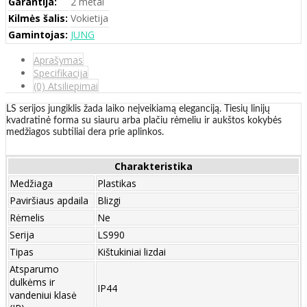
Garantija:
2 metai
Kilmės šalis:
Vokietija
Gamintojas:
JUNG
Aprašymas
Specifikacija
(0) Atsiliepimai
LS serijos jungiklis žada laiko neįveikiamą eleganciją. Tiesių linijų
kvadratinė forma su siauru arba plačiu rėmeliu ir aukštos kokybės
medžiagos subtiliai dera prie aplinkos.
Charakteristika
Medžiaga
Plastikas
Paviršiaus apdaila
Blizgi
Rėmelis
Ne
Serija
LS990
Tipas
Kištukiniai lizdai
Atsparumo
dulkėms ir
IP44
vandeniui klasė