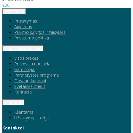
99
€20
Informacija
Pristatymas
Apie mus
Pirkimo sąlygos ir taisyklės
Privatumo politika
Klientų aptarnavimas
Visos prekės
Prekės su nuolaida
Gamintojai
Partnerystės programa
Dovanų kuponai
Svetainės medis
Kontaktai
Klientams
Klientams
Užsakymų istorija
Kontaktai