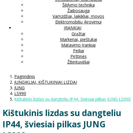
Šildymo technika
Žaibosauga
Vamzdžiai, laikikliai, movos
Elektromobilių įkrovimui
ĮRANKIAI
Grąžtai
Markeriai, pieštukai
Matavimo Įrankiai
Peiliai
Pirštinės
Žibintuvėliai
Pagrindinis
JUNGIKLIAI, KIŠTUKINIAI LIZDAI
JUNG
LS990
Kištukinis lizdas su dangteliu IP44, šviesiai pilkas JUNG LS990
Kištukinis lizdas su dangteliu
IP44, šviesiai pilkas JUNG