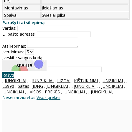
(IP)
Montavimas
Įleidžiamas
Spalva
Šviesiai pilka
Parašyti atsiliepimą
Vardas:
El. pašto adresas:
Atsiliepimas:
Įvertinimas:
Įveskite saugos kodą:
Rašyti
,
JUNGIKLIAI
,
,
JUNGIKLIAI
,
LIZDAI
,
KIŠTUKINIAI
,
JUNGIKLIAI
,
,
LS990
,
baltas
,
JUNG
,
JUNGIKLIAI
,
,
JUNGIKLIAI
,
,
JUNGIKLIAI
,
,
JUNGIKLIAI
,
,
VISOS
,
PREKĖS
,
JUNGIKLIAI
,
,
JUNGIKLIAI,
Neseniai žiūrėtos
Visos prekės