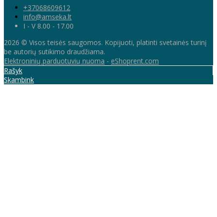
+37068609612
info@amseka.lt
I - V 8.00 - 17.00
2026 © Visos teisės saugomos. Kopijuoti, platinti svetainės turinį
be autorių sutikimo draudžiama.
Elektroninių parduotuvių nuoma
-
eShoprent.com
Rašyk
Skambink