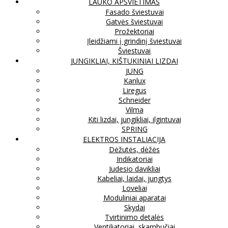
LAUKO APŠVIETIMAS
Fasado šviestuvai
Gatvės šviestuvai
Prožektoriai
Įleidžiami į grindinį šviestuvai
Šviestuvai
JUNGIKLIAI, KIŠTUKINIAI LIZDAI
JUNG
Kanlux
Liregus
Schneider
Vilma
Kiti lizdai, jungikliai, ilgintuvai
SPRING
ELEKTROS INSTALIACIJA
Dėžutės, dėžės
Indikatoriai
Judesio davikliai
Kabeliai, laidai, jungtys
Loveliai
Moduliniai aparatai
Skydai
Tvirtinimo detalės
Ventiliatoriai, skambučiai