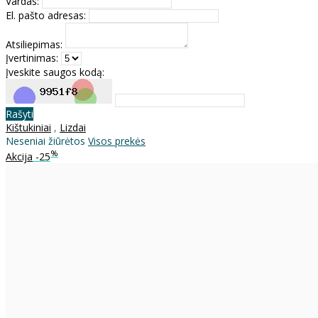
Vardas:
El. pašto adresas:
Atsiliepimas:
Įvertinimas:
Įveskite saugos kodą:
Rašyti
Kištukiniai
,
Lizdai
Neseniai žiūrėtos
Visos prekės
%
Akcija
-25