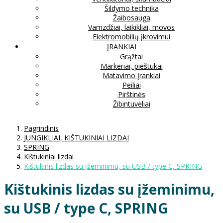
Šildymo technika
Žaibosauga
Vamzdžiai, laikikliai, movos
Elektromobilių įkrovimui
ĮRANKIAI
Grąžtai
Markeriai, pieštukai
Matavimo Įrankiai
Peiliai
Pirštinės
Žibintuvėliai
Pagrindinis
JUNGIKLIAI, KIŠTUKINIAI LIZDAI
SPRING
Kištukiniai lizdai
Kištukinis lizdas su įžeminimu, su USB / type C, SPRING
Kištukinis lizdas su įžeminimu,
su USB / type C, SPRING