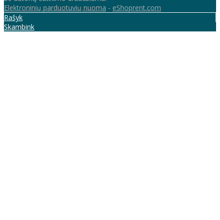
Elektroninių parduotuvių nuoma
-
eShoprent.com
Rašyk
Skambink