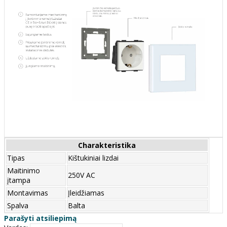
Charakteristika
Tipas
Kištukiniai lizdai
Maitinimo
250V AC
įtampa
Montavimas
Įleidžiamas
Spalva
Balta
Parašyti atsiliepimą