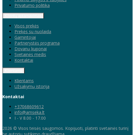
Privatumo politika
Klientų aptarnavimas
Visos prekės
Prekės su nuolaida
Gamintojai
Partnerystės programa
Dovanų kuponai
Svetainės medis
Kontaktai
Klientams
Klientams
Užsakymų istorija
Kontaktai
+37068609612
info@amseka.lt
I - V 8.00 - 17.00
2026 © Visos teisės saugomos. Kopijuoti, platinti svetainės turinį
be autorių sutikimo draudžiama.