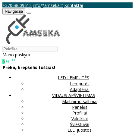
+37068609612
info@amseka.lt
Kontaktai
Navigacija
Mano paskyra
00
€0
0
Prekių krepšelis tuščias!
LED LEMPUTĖS
Lemputės
Adapteriai
VIDAUS APŠVIETIMAS
Maitinimo šaltiniai
Panelės
Profiliai
Valdikliai
Šviestuvai
LED juostos