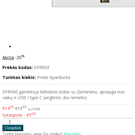
%
Akcija
-25
Prekės kodas:
SPR003
Turimas kiekis:
Prekė išparduota
SPRING gamintojo kištukinis lizdas su įžeminimu, apsauga nuo
vaikų ir USB / type C jungtimis. (be rėmelio)
99
99
€14
€19
su PVM
00
Sutaupote - €5
Turite klausimų apie šią prekę?
Klauskite