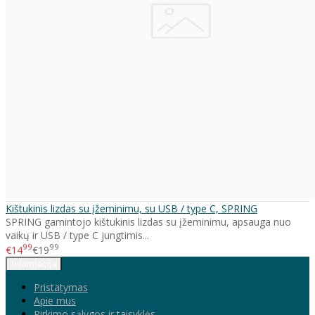
Kištukinis lizdas su įžeminimu, su USB / type C, SPRING
SPRING gamintojo kištukinis lizdas su įžeminimu, apsauga nuo
vaikų ir USB / type C jungtimis...
99
99
€14
€19
Informacija
Pristatymas
Apie mus
Pirkimo sąlygos ir taisyklės