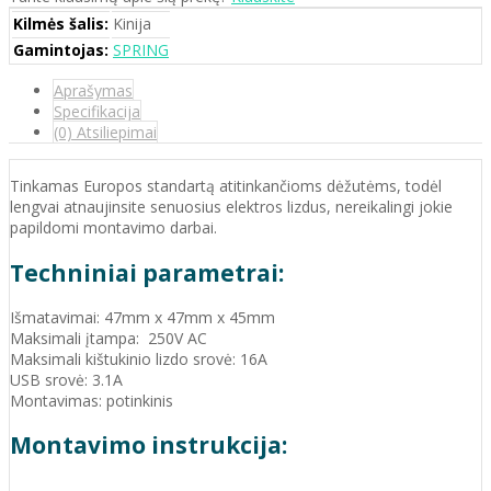
Kilmės šalis:
Kinija
Gamintojas:
SPRING
Aprašymas
Specifikacija
(0) Atsiliepimai
Tinkamas Europos standartą atitinkančioms dėžutėms, todėl
lengvai atnaujinsite senuosius elektros lizdus, nereikalingi jokie
papildomi montavimo darbai.
Techniniai parametrai:
Išmatavimai: 47mm x 47mm x 45mm
Maksimali įtampa: 250V AC
Maksimali kištukinio lizdo srovė: 16A
USB srovė: 3.1A
Montavimas: potinkinis
Montavimo instrukcija: