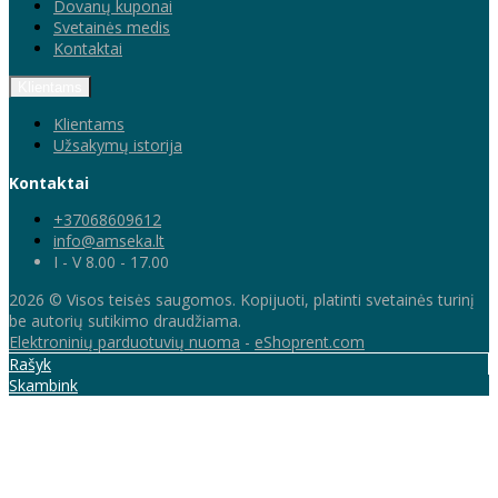
Dovanų kuponai
Svetainės medis
Kontaktai
Klientams
Klientams
Užsakymų istorija
Kontaktai
+37068609612
info@amseka.lt
I - V 8.00 - 17.00
2026 © Visos teisės saugomos. Kopijuoti, platinti svetainės turinį
be autorių sutikimo draudžiama.
Elektroninių parduotuvių nuoma
-
eShoprent.com
Rašyk
Skambink