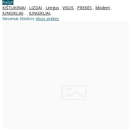
Rašyti
KIŠTUKINIAI
,
LIZDAI
,
Liregus
,
VISOS
,
PREKĖS
,
Modern
,
JUNGIKLIAI
,
,
JUNGIKLIAI,
Neseniai žiūrėtos
Visos prekės