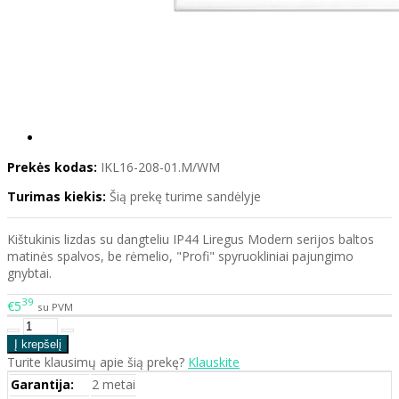
Prekės kodas:
IKL16-208-01.M/WM
Turimas kiekis:
Šią prekę turime sandėlyje
Kištukinis lizdas su dangteliu IP44 Liregus Modern serijos baltos
matinės spalvos, be rėmelio, "Profi" spyruokliniai pajungimo
gnybtai.
39
€5
su PVM
Turite klausimų apie šią prekę?
Klauskite
Garantija:
2 metai