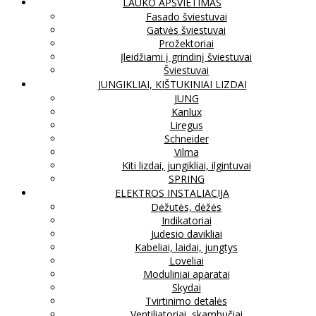
LAUKO APŠVIETIMAS
Fasado šviestuvai
Gatvės šviestuvai
Prožektoriai
Įleidžiami į grindinį šviestuvai
Šviestuvai
JUNGIKLIAI, KIŠTUKINIAI LIZDAI
JUNG
Kanlux
Liregus
Schneider
Vilma
Kiti lizdai, jungikliai, ilgintuvai
SPRING
ELEKTROS INSTALIACIJA
Dėžutės, dėžės
Indikatoriai
Judesio davikliai
Kabeliai, laidai, jungtys
Loveliai
Moduliniai aparatai
Skydai
Tvirtinimo detalės
Ventiliatoriai, skambučiai