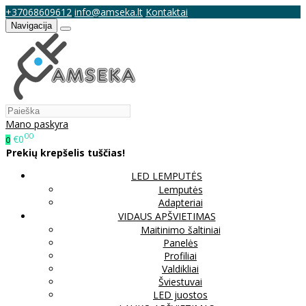
+37068609612
info@amseka.lt
Kontaktai
Navigacija
Mano paskyra
00
€0
0
Prekių krepšelis tuščias!
LED LEMPUTĖS
Lemputės
Adapteriai
VIDAUS APŠVIETIMAS
Maitinimo šaltiniai
Panelės
Profiliai
Valdikliai
Šviestuvai
LED juostos