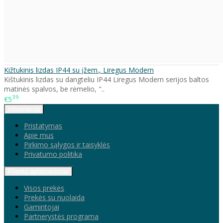
Kižtukinis lizdas IP44 su įžem., Liregus Modern
Kištukinis lizdas su dangteliu IP44 Liregus Modern serijos baltos
matinės spalvos, be rėmelio, "..
39
€5
Informacija
Pristatymas
Apie mus
Pirkimo sąlygos ir taisyklės
Privatumo politika
Klientų aptarnavimas
Visos prekės
Prekės su nuolaida
Gamintojai
Partnerystės programa