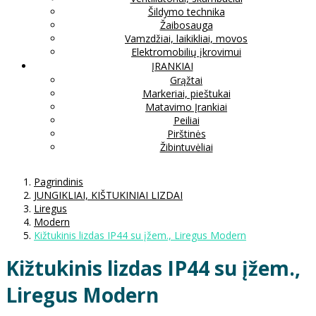
Šildymo technika
Žaibosauga
Vamzdžiai, laikikliai, movos
Elektromobilių įkrovimui
ĮRANKIAI
Grąžtai
Markeriai, pieštukai
Matavimo Įrankiai
Peiliai
Pirštinės
Žibintuvėliai
Pagrindinis
JUNGIKLIAI, KIŠTUKINIAI LIZDAI
Liregus
Modern
Kižtukinis lizdas IP44 su įžem., Liregus Modern
Kižtukinis lizdas IP44 su įžem.,
Liregus Modern