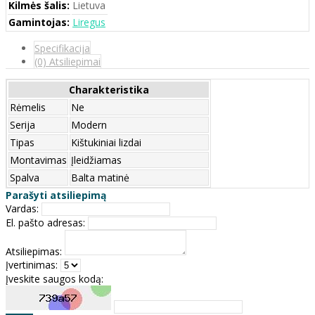
Kilmės šalis:
Lietuva
Gamintojas:
Liregus
Specifikacija
(0) Atsiliepimai
Charakteristika
Rėmelis
Ne
Serija
Modern
Tipas
Kištukiniai lizdai
Montavimas
Įleidžiamas
Spalva
Balta matinė
Parašyti atsiliepimą
Vardas:
El. pašto adresas:
Atsiliepimas:
Įvertinimas:
Įveskite saugos kodą: