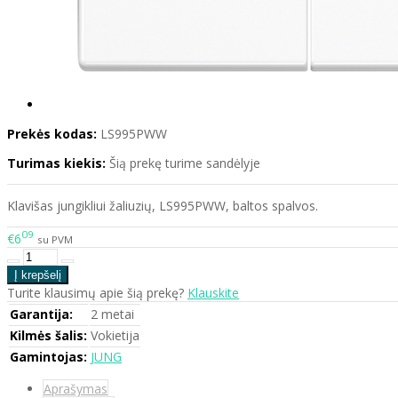
Prekės kodas:
LS995PWW
Turimas kiekis:
Šią prekę turime sandėlyje
Klavišas jungikliui žaliuzių, LS995PWW, baltos spalvos.
09
€6
su PVM
Turite klausimų apie šią prekę?
Klauskite
Garantija:
2 metai
Kilmės šalis:
Vokietija
Gamintojas:
JUNG
Aprašymas