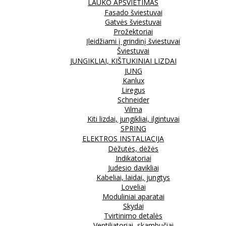
LAUKO APŠVIETIMAS
Fasado šviestuvai
Gatvės šviestuvai
Prožektoriai
Įleidžiami į grindinį šviestuvai
Šviestuvai
JUNGIKLIAI, KIŠTUKINIAI LIZDAI
JUNG
Kanlux
Liregus
Schneider
Vilma
Kiti lizdai, jungikliai, ilgintuvai
SPRING
ELEKTROS INSTALIACIJA
Dėžutės, dėžės
Indikatoriai
Judesio davikliai
Kabeliai, laidai, jungtys
Loveliai
Moduliniai aparatai
Skydai
Tvirtinimo detalės
Ventiliatoriai, skambučiai