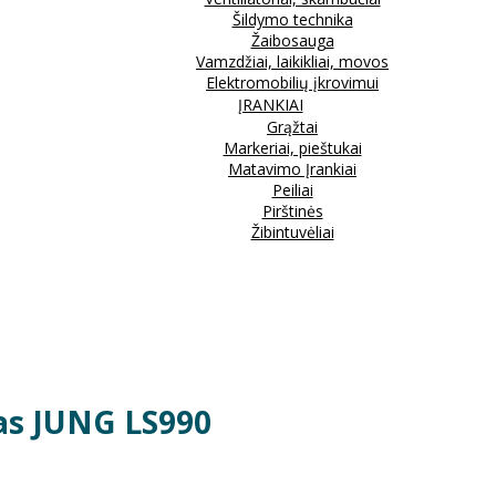
Šildymo technika
Žaibosauga
Vamzdžiai, laikikliai, movos
Elektromobilių įkrovimui
ĮRANKIAI
Grąžtai
Markeriai, pieštukai
Matavimo Įrankiai
Peiliai
Pirštinės
Žibintuvėliai
ltas JUNG LS990