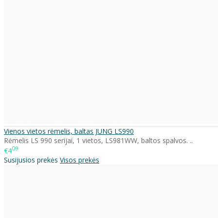
Vienos vietos rėmelis, baltas JUNG LS990
Rėmelis LS 990 serijai, 1 vietos, LS981WW, baltos spalvos. ..
09
€4
Susijusios prekės
Visos prekės