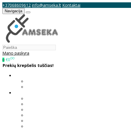
+37068609612
info@amseka.lt
Kontaktai
Navigacija
Mano paskyra
00
€0
0
Prekių krepšelis tuščias!