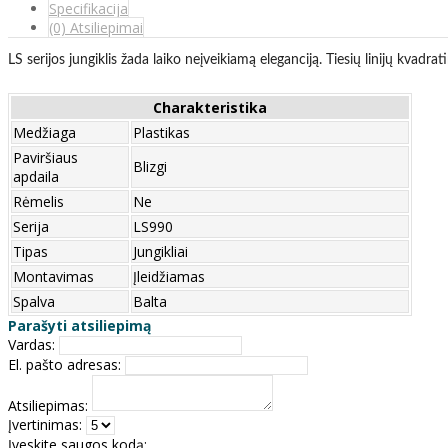
Specifikacija
(0) Atsiliepimai
LS serijos jungiklis žada laiko neįveikiamą eleganciją. Tiesių linijų kvadr
Charakteristika
Medžiaga
Plastikas
Paviršiaus
Blizgi
apdaila
Rėmelis
Ne
Serija
LS990
Tipas
Jungikliai
Montavimas
Įleidžiamas
Spalva
Balta
Parašyti atsiliepimą
Vardas:
El. pašto adresas:
Atsiliepimas:
Įvertinimas:
Įveskite saugos kodą: