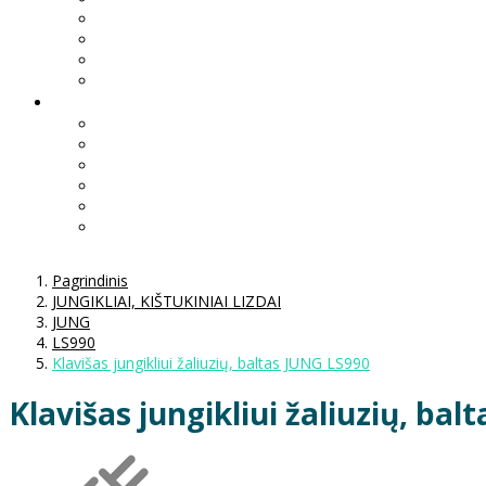
Pagrindinis
JUNGIKLIAI, KIŠTUKINIAI LIZDAI
JUNG
LS990
Klavišas jungikliui žaliuzių, baltas JUNG LS990
Klavišas jungikliui žaliuzių, ba