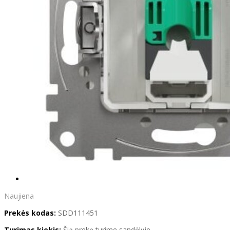
Naujiena
Prekės kodas:
SDD111451
Turimas kiekis:
Šią prekę turime sandėlyje