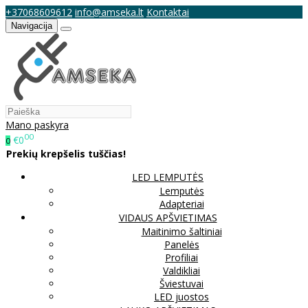
+37068609612
info@amseka.lt
Kontaktai
Navigacija
Mano paskyra
00
€0
0
Prekių krepšelis tuščias!
LED LEMPUTĖS
Lemputės
Adapteriai
VIDAUS APŠVIETIMAS
Maitinimo šaltiniai
Panelės
Profiliai
Valdikliai
Šviestuvai
LED juostos