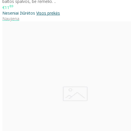
baltos spalvos, be rėmelio. ..
89
€11
Neseniai žiūrėtos
Visos prekės
Naujiena