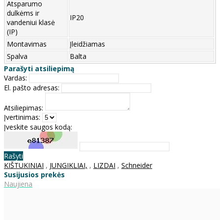
Atsparumo
dulkėms ir
IP20
vandeniui klasė
(IP)
Montavimas
Įleidžiamas
Spalva
Balta
Parašyti atsiliepimą
Vardas:
El. pašto adresas:
Atsiliepimas:
Įvertinimas:
Įveskite saugos kodą:
Rašyti
KIŠTUKINIAI
,
JUNGIKLIAI,
,
LIZDAI
,
Schneider
Susijusios prekės
Naujiena