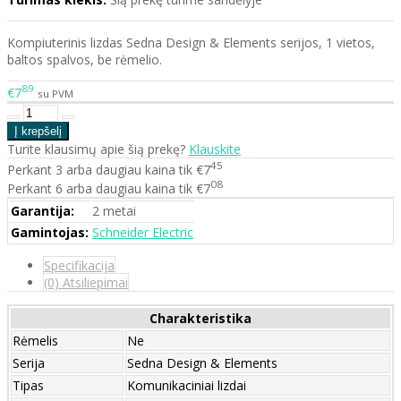
Kompiuterinis lizdas Sedna Design & Elements
serijos, 1 vietos,
baltos spalvos, be rėmelio.
89
€7
su PVM
Turite klausimų apie šią prekę?
Klauskite
45
Perkant 3 arba daugiau kaina tik €7
08
Perkant 6 arba daugiau kaina tik €7
Garantija:
2 metai
Gamintojas:
Schneider Electric
Specifikacija
(0) Atsiliepimai
Charakteristika
Rėmelis
Ne
Serija
Sedna Design & Elements
Tipas
Komunikaciniai lizdai