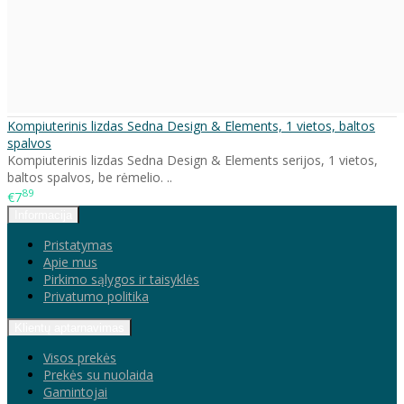
Kompiuterinis lizdas Sedna Design & Elements, 1 vietos, baltos
spalvos
Kompiuterinis lizdas Sedna Design & Elements serijos, 1 vietos,
baltos spalvos, be rėmelio. ..
89
€7
Informacija
Pristatymas
Apie mus
Pirkimo sąlygos ir taisyklės
Privatumo politika
Klientų aptarnavimas
Visos prekės
Prekės su nuolaida
Gamintojai