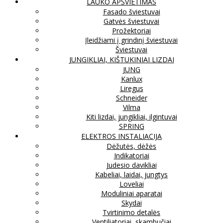
LAUKO APŠVIETIMAS
Fasado šviestuvai
Gatvės šviestuvai
Prožektoriai
Įleidžiami į grindinį šviestuvai
Šviestuvai
JUNGIKLIAI, KIŠTUKINIAI LIZDAI
JUNG
Kanlux
Liregus
Schneider
Vilma
Kiti lizdai, jungikliai, ilgintuvai
SPRING
ELEKTROS INSTALIACIJA
Dėžutės, dėžės
Indikatoriai
Judesio davikliai
Kabeliai, laidai, jungtys
Loveliai
Moduliniai aparatai
Skydai
Tvirtinimo detalės
Ventiliatoriai, skambučiai