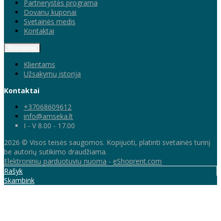
Partnerystės programa
Dovanų kuponai
Svetainės medis
Kontaktai
Klientams
Klientams
Užsakymų istorija
Kontaktai
+37068609612
info@amseka.lt
I - V 8.00 - 17.00
2026 © Visos teisės saugomos. Kopijuoti, platinti svetainės turinį
be autorių sutikimo draudžiama.
Elektroninių parduotuvių nuoma
-
eShoprent.com
Rašyk
Skambink