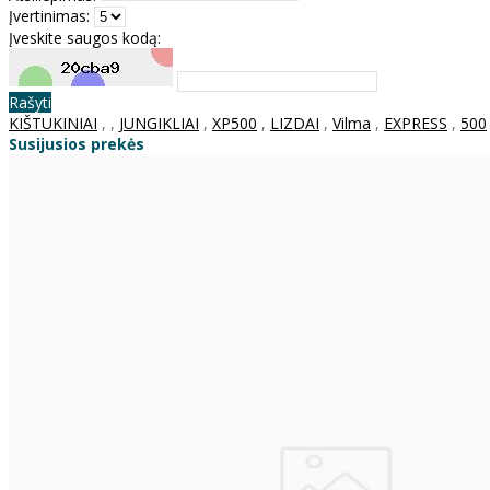
Įvertinimas:
Įveskite saugos kodą:
Rašyti
KIŠTUKINIAI
,
,
JUNGIKLIAI
,
XP500
,
LIZDAI
,
Vilma
,
EXPRESS
,
500
Susijusios prekės