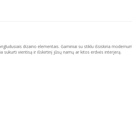
igludusiais dizaino elementais. Gaminiai su stiklu išsiskiria modernumu
 sukurti vientisą ir išskirtinį jūsų namų ar kitos erdvės interjerą.