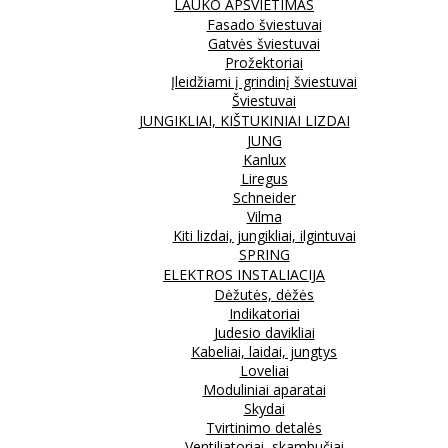
LAUKO APŠVIETIMAS
Fasado šviestuvai
Gatvės šviestuvai
Prožektoriai
Įleidžiami į grindinį šviestuvai
Šviestuvai
JUNGIKLIAI, KIŠTUKINIAI LIZDAI
JUNG
Kanlux
Liregus
Schneider
Vilma
Kiti lizdai, jungikliai, ilgintuvai
SPRING
ELEKTROS INSTALIACIJA
Dėžutės, dėžės
Indikatoriai
Judesio davikliai
Kabeliai, laidai, jungtys
Loveliai
Moduliniai aparatai
Skydai
Tvirtinimo detalės
Ventiliatoriai, skambučiai