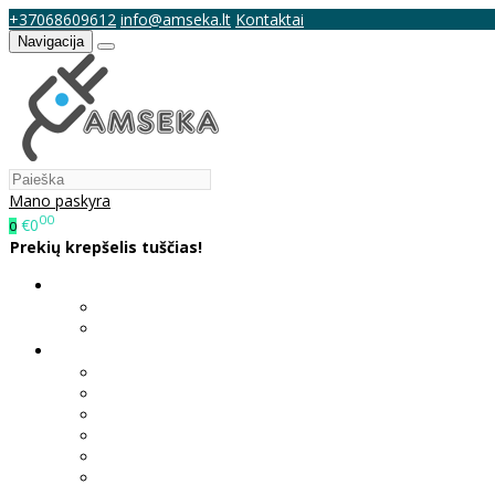
+37068609612
info@amseka.lt
Kontaktai
Navigacija
Mano paskyra
00
€0
0
Prekių krepšelis tuščias!