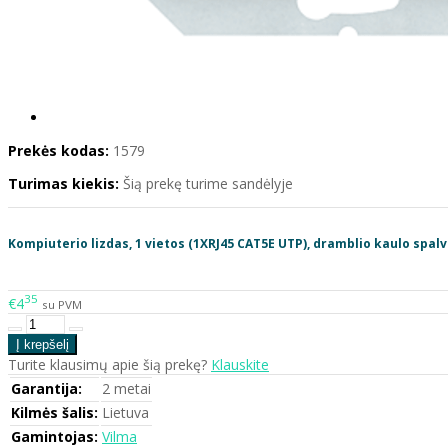
Prekės kodas:
1579
Turimas kiekis:
Šią prekę turime sandėlyje
Kompiuterio lizdas, 1 vietos (1XRJ45 CAT5E UTP), dramblio kaulo spalv
35
€4
su PVM
Turite klausimų apie šią prekę?
Klauskite
Garantija:
2 metai
Kilmės šalis:
Lietuva
Gamintojas:
Vilma