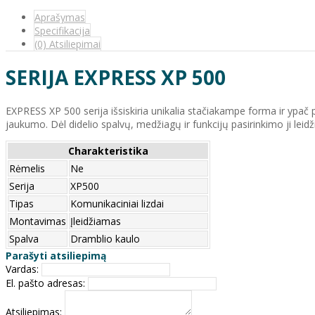
Aprašymas
Specifikacija
(0) Atsiliepimai
SERIJA EXPRESS XP 500
EXPRESS XP 500 serija išsiskiria unikalia stačiakampe forma ir ypač pr
jaukumo. Dėl didelio spalvų, medžiagų ir funkcijų pasirinkimo ji leidžia
Charakteristika
Rėmelis
Ne
Serija
XP500
Tipas
Komunikaciniai lizdai
Montavimas
Įleidžiamas
Spalva
Dramblio kaulo
Parašyti atsiliepimą
Vardas:
El. pašto adresas:
Atsiliepimas: