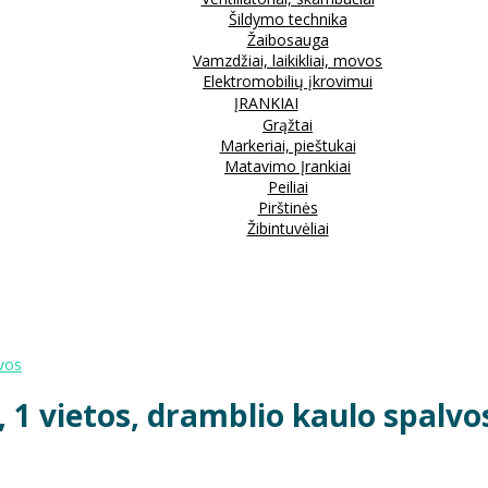
Šildymo technika
Žaibosauga
Vamzdžiai, laikikliai, movos
Elektromobilių įkrovimui
ĮRANKIAI
Grąžtai
Markeriai, pieštukai
Matavimo Įrankiai
Peiliai
Pirštinės
Žibintuvėliai
lvos
 1 vietos, dramblio kaulo spalvo