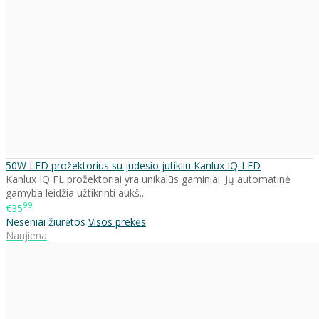
50W LED prožektorius su judesio jutikliu Kanlux IQ-LED
Kanlux IQ FL prožektoriai yra unikalūs gaminiai. Jų automatinė
gamyba leidžia užtikrinti aukš..
99
€35
Neseniai žiūrėtos
Visos prekės
Naujiena