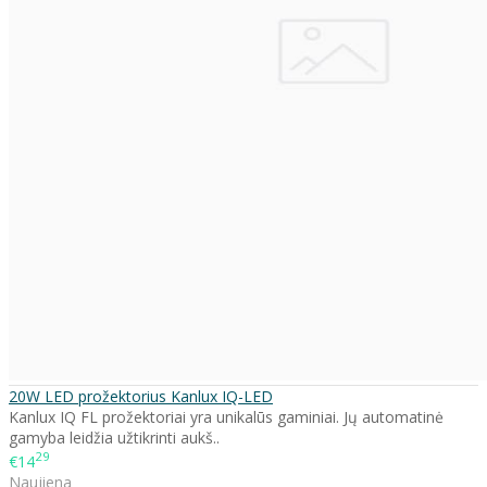
20W LED prožektorius Kanlux IQ-LED
Kanlux IQ FL prožektoriai yra unikalūs gaminiai. Jų automatinė
gamyba leidžia užtikrinti aukš..
29
€14
Naujiena