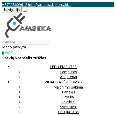
+37068609612
info@amseka.lt
Kontaktai
Navigacija
Mano paskyra
00
€0
0
Prekių krepšelis tuščias!
LED LEMPUTĖS
Lemputės
Adapteriai
VIDAUS APŠVIETIMAS
Maitinimo šaltiniai
Panelės
Profiliai
Valdikliai
Šviestuvai
LED juostos