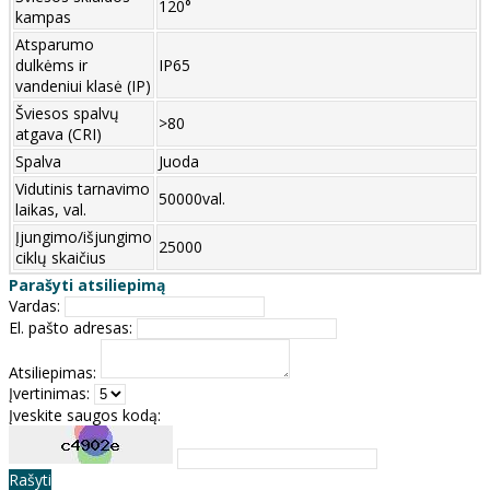
120°
kampas
Atsparumo
dulkėms ir
IP65
vandeniui klasė (IP)
Šviesos spalvų
>80
atgava (CRI)
Spalva
Juoda
Vidutinis tarnavimo
50000val.
laikas, val.
Įjungimo/išjungimo
25000
ciklų skaičius
Parašyti atsiliepimą
Vardas:
El. pašto adresas:
Atsiliepimas:
Įvertinimas:
Įveskite saugos kodą:
Rašyti