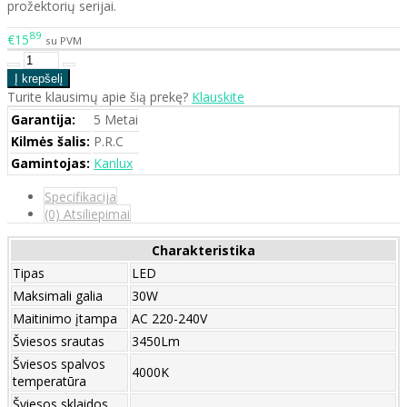
prožektorių serijai.
89
€15
su PVM
Turite klausimų apie šią prekę?
Klauskite
Garantija:
5 Metai
Kilmės šalis:
P.R.C
Gamintojas:
Kanlux
Specifikacija
(0) Atsiliepimai
Charakteristika
Tipas
LED
Maksimali galia
30W
Maitinimo įtampa
AC 220-240V
Šviesos srautas
3450Lm
Šviesos spalvos
4000K
temperatūra
Šviesos sklaidos