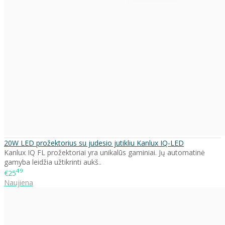
20W LED prožektorius su judesio jutikliu Kanlux IQ-LED
Kanlux IQ FL prožektoriai yra unikalūs gaminiai. Jų automatinė
gamyba leidžia užtikrinti aukš..
49
€25
Naujiena