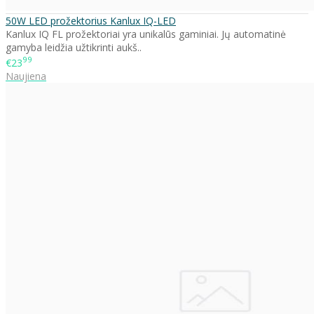
50W LED prožektorius Kanlux IQ-LED
Kanlux IQ FL prožektoriai yra unikalūs gaminiai. Jų automatinė
gamyba leidžia užtikrinti aukš..
99
€23
Naujiena