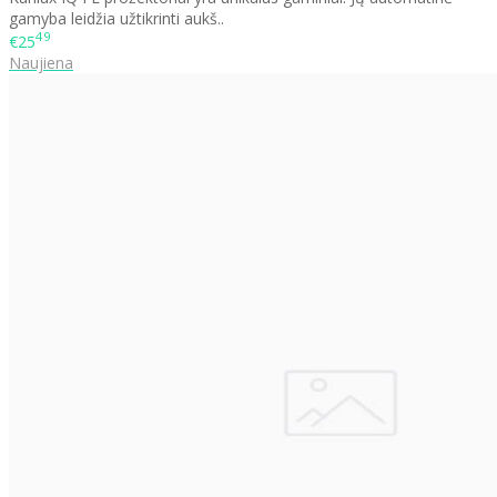
gamyba leidžia užtikrinti aukš..
49
€25
Naujiena