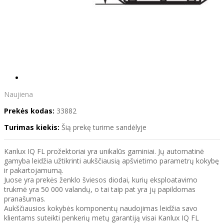
Naujiena
Prekės kodas:
33882
Turimas kiekis:
Šią prekę turime sandėlyje
Kanlux IQ FL prožektoriai yra unikalūs gaminiai. Jų automatinė
gamyba leidžia užtikrinti aukščiausią apšvietimo parametrų kokybę
ir pakartojamumą.
Juose yra prekės ženklo šviesos diodai, kurių eksploatavimo
trukmė yra 50 000 valandų, o tai taip pat yra jų papildomas
pranašumas.
Aukščiausios kokybės komponentų naudojimas leidžia savo
klientams suteikti penkerių metų garantiją visai Kanlux IQ FL