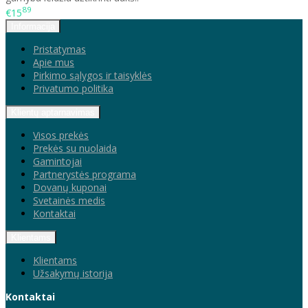
89
€15
Informacija
Pristatymas
Apie mus
Pirkimo sąlygos ir taisyklės
Privatumo politika
Klientų aptarnavimas
Visos prekės
Prekės su nuolaida
Gamintojai
Partnerystės programa
Dovanų kuponai
Svetainės medis
Kontaktai
Klientams
Klientams
Užsakymų istorija
Kontaktai