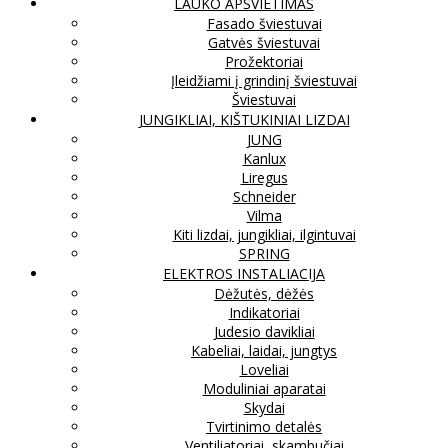
LAUKO APŠVIETIMAS
Fasado šviestuvai
Gatvės šviestuvai
Prožektoriai
Įleidžiami į grindinį šviestuvai
Šviestuvai
JUNGIKLIAI, KIŠTUKINIAI LIZDAI
JUNG
Kanlux
Liregus
Schneider
Vilma
Kiti lizdai, jungikliai, ilgintuvai
SPRING
ELEKTROS INSTALIACIJA
Dėžutės, dėžės
Indikatoriai
Judesio davikliai
Kabeliai, laidai, jungtys
Loveliai
Moduliniai aparatai
Skydai
Tvirtinimo detalės
Ventiliatoriai, skambučiai