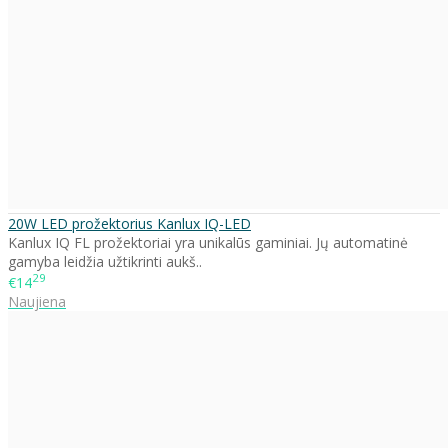
20W LED prožektorius Kanlux IQ-LED
Kanlux IQ FL prožektoriai yra unikalūs gaminiai. Jų automatinė
gamyba leidžia užtikrinti aukš..
29
€14
Naujiena