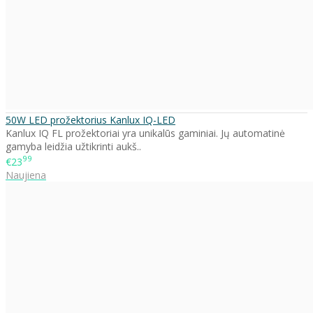
50W LED prožektorius Kanlux IQ-LED
Kanlux IQ FL prožektoriai yra unikalūs gaminiai. Jų automatinė
gamyba leidžia užtikrinti aukš..
99
€23
Naujiena