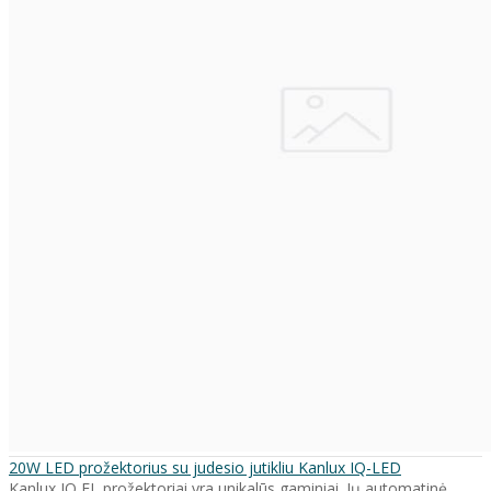
20W LED prožektorius su judesio jutikliu Kanlux IQ-LED
Kanlux IQ FL prožektoriai yra unikalūs gaminiai. Jų automatinė