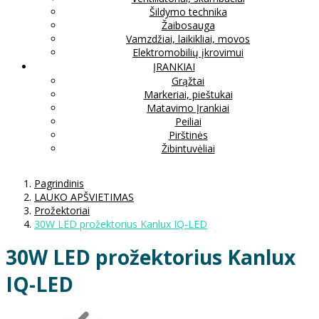
Šildymo technika
Žaibosauga
Vamzdžiai, laikikliai, movos
Elektromobilių įkrovimui
ĮRANKIAI
Grąžtai
Markeriai, pieštukai
Matavimo Įrankiai
Peiliai
Pirštinės
Žibintuvėliai
Pagrindinis
LAUKO APŠVIETIMAS
Prožektoriai
30W LED prožektorius Kanlux IQ-LED
30W LED prožektorius Kanlux
IQ-LED