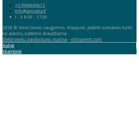
+37068609612
info@amseka.lt
I - V 8.00 - 17.00
2026 © Visos teisės saugomos. Kopijuoti, platinti svetainės turinį
be autorių sutikimo draudžiama.
Elektroninių parduotuvių nuoma
-
eShoprent.com
Rašyk
Skambink