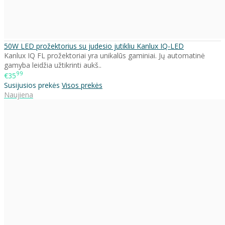
50W LED prožektorius su judesio jutikliu Kanlux IQ-LED
Kanlux IQ FL prožektoriai yra unikalūs gaminiai. Jų automatinė
gamyba leidžia užtikrinti aukš..
99
€35
Susijusios prekės
Visos prekės
Naujiena