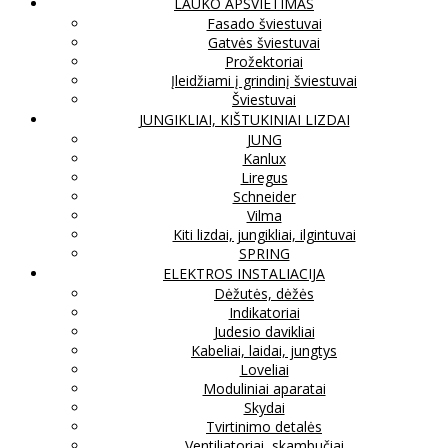
LAUKO APŠVIETIMAS
Fasado šviestuvai
Gatvės šviestuvai
Prožektoriai
Įleidžiami į grindinį šviestuvai
Šviestuvai
JUNGIKLIAI, KIŠTUKINIAI LIZDAI
JUNG
Kanlux
Liregus
Schneider
Vilma
Kiti lizdai, jungikliai, ilgintuvai
SPRING
ELEKTROS INSTALIACIJA
Dėžutės, dėžės
Indikatoriai
Judesio davikliai
Kabeliai, laidai, jungtys
Loveliai
Moduliniai aparatai
Skydai
Tvirtinimo detalės
Ventiliatoriai, skambučiai