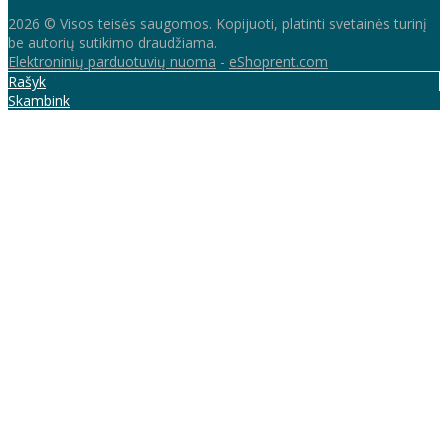
2026 © Visos teisės saugomos. Kopijuoti, platinti svetainės turinį
be autorių sutikimo draudžiama.
Elektroninių parduotuvių nuoma
-
eShoprent.com
Rašyk
Skambink