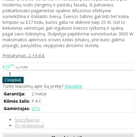
modernių sodo įrengimų ir pastatų fasadų. Iš patvaraus
polikarbonato pagamintas opalinis difuzorius efektyviai
suminkština ir išsklaido šviesą. Šviesos šaltinis gali būti bet kokia
lemputė su E27 lizdu, kurios galia ne didesnė kaip 25 W. Dėl to
kiekvienas vartotojas gali reguliuoti šviesos ryškumą ir spalvą
pagal savo išdėstymą. Stulpelyje papildomai sumontuotas 3000 W
maksimalios apkrovos srovės lizdas (shuko), prie kurio galima
prijungti, pavyzdžiui, vejapjovės įkrovimo stotelę.
Pristatymas: 2-14 d.d.
49
€29
su PVM
Turite klausimų apie šią prekę?
Klauskite
Garantija:
2 metai
Kilmės šalis:
P.R.C
Gamintojas:
GTV
Specifikacija
(0) Atsiliepimai