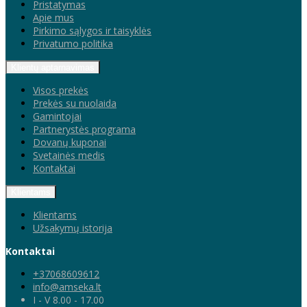
Pristatymas
Apie mus
Pirkimo sąlygos ir taisyklės
Privatumo politika
Klientų aptarnavimas
Visos prekės
Prekės su nuolaida
Gamintojai
Partnerystės programa
Dovanų kuponai
Svetainės medis
Kontaktai
Klientams
Klientams
Užsakymų istorija
Kontaktai
+37068609612
info@amseka.lt
I - V 8.00 - 17.00