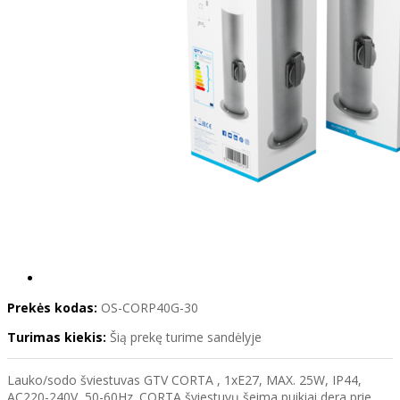
Prekės kodas:
OS-CORP40G-30
Turimas kiekis:
Šią prekę turime sandėlyje
Lauko/sodo šviestuvas GTV CORTA , 1xE27, MAX. 25W, IP44,
AC220-240V, 50-60Hz. CORTA šviestuvų šeima puikiai dera prie