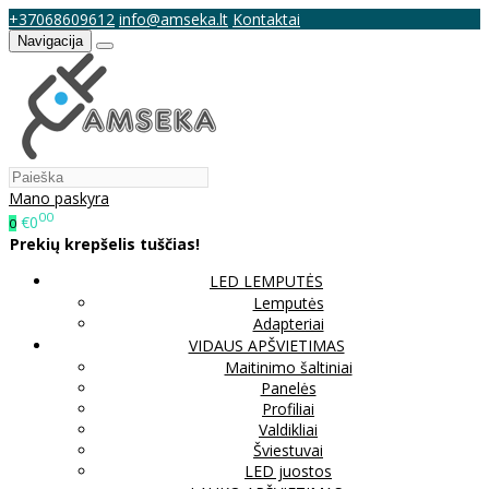
+37068609612
info@amseka.lt
Kontaktai
Navigacija
Mano paskyra
00
€0
0
Prekių krepšelis tuščias!
LED LEMPUTĖS
Lemputės
Adapteriai
VIDAUS APŠVIETIMAS
Maitinimo šaltiniai
Panelės
Profiliai
Valdikliai
Šviestuvai
LED juostos