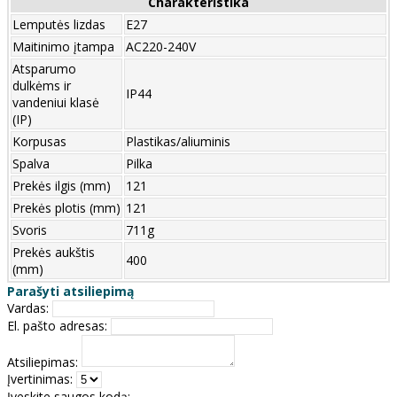
Charakteristika
Lemputės lizdas
E27
Maitinimo įtampa
AC220-240V
Atsparumo
dulkėms ir
IP44
vandeniui klasė
(IP)
Korpusas
Plastikas/aliuminis
Spalva
Pilka
Prekės ilgis (mm)
121
Prekės plotis (mm)
121
Svoris
711g
Prekės aukštis
400
(mm)
Parašyti atsiliepimą
Vardas:
El. pašto adresas:
Atsiliepimas:
Įvertinimas:
Įveskite saugos kodą: