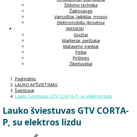
Šildymo technika
Žaibosauga
Vamzdžiai, laikikliai, movos
Elektromobilių įkrovimui
ĮRANKIAI
Grąžtai
Markeriai, pieštukai
Matavimo Įrankiai
Peiliai
Pirštinės
Žibintuvėliai
Pagrindinis
LAUKO APŠVIETIMAS
Šviestuvai
Lauko šviestuvas GTV CORTA-P, su elektros lizdu
Lauko šviestuvas GTV CORTA-
P, su elektros lizdu