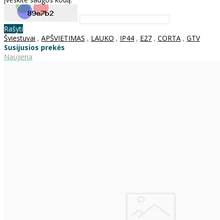
Rašyti
Šviestuvai
,
APŠVIETIMAS
,
LAUKO
,
IP44
,
E27
,
CORTA
,
GTV
Susijusios prekės
Naujiena