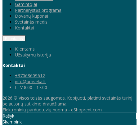
Gamintojai
Partnerystės programa
Dovanų kuponai
Svetainės medis
Kontaktai
Klientams
Klientams
Užsakymų istorija
Kontaktai
+37068609612
info@amseka.lt
I - V 8.00 - 17.00
2026 © Visos teisės saugomos. Kopijuoti, platinti svetainės turinį
be autorių sutikimo draudžiama.
Elektroninių parduotuvių nuoma
-
eShoprent.com
Rašyk
Skambink