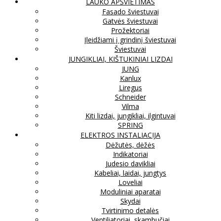
LAUKO APŠVIETIMAS
Fasado šviestuvai
Gatvės šviestuvai
Prožektoriai
Įleidžiami į grindinį šviestuvai
Šviestuvai
JUNGIKLIAI, KIŠTUKINIAI LIZDAI
JUNG
Kanlux
Liregus
Schneider
Vilma
Kiti lizdai, jungikliai, ilgintuvai
SPRING
ELEKTROS INSTALIACIJA
Dėžutės, dėžės
Indikatoriai
Judesio davikliai
Kabeliai, laidai, jungtys
Loveliai
Moduliniai aparatai
Skydai
Tvirtinimo detalės
Ventiliatoriai, skambučiai