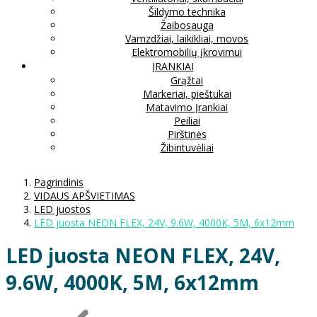
Šildymo technika
Žaibosauga
Vamzdžiai, laikikliai, movos
Elektromobilių įkrovimui
ĮRANKIAI
Grąžtai
Markeriai, pieštukai
Matavimo Įrankiai
Peiliai
Pirštinės
Žibintuvėliai
Pagrindinis
VIDAUS APŠVIETIMAS
LED juostos
LED juosta NEON FLEX, 24V, 9.6W, 4000K, 5M, 6x12mm
LED juosta NEON FLEX, 24V,
9.6W, 4000K, 5M, 6x12mm