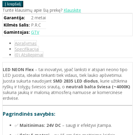
Turite klausimų apie šią prekę?
Klauskite
Garantija:
2 metai
Kilmės šalis:
P.R.C
Gamintojas:
GTV
Aprašymas
Specifikacija
(0) Atsiliepimai
LED NEON Flex
– tai inovatyvi, ypač lanksti ir atspari neono tipo
LED juosta, idealiai tinkanti tiek vidaus, tiek lauko apšvietimui.
Juosta sukurta naudojant
SMD 2835 LED diodus
, kurie užtikrina
ryškų ir tolygų šviesos srautą, o
neutrali balta šviesa (~4000K)
sukuria jaukią ir malonią atmosferą namuose ar komercinėse
erdvėse.
Pagrindinės savybės:
✅
Maitinimas: 24V DC
– saugi ir efektyvi įtampa.