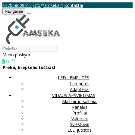
+37068609612
info@amseka.lt
Kontaktai
Navigacija
Mano paskyra
00
€0
0
Prekių krepšelis tuščias!
LED LEMPUTĖS
Lemputės
Adapteriai
VIDAUS APŠVIETIMAS
Maitinimo šaltiniai
Panelės
Profiliai
Valdikliai
Šviestuvai
LED juostos