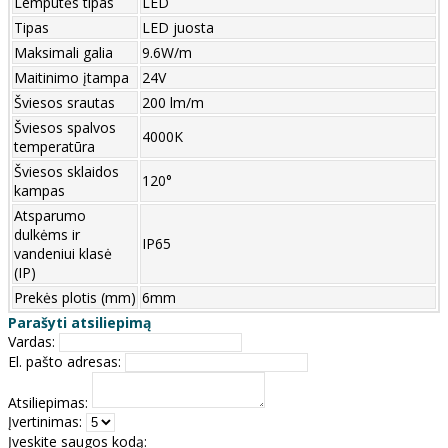
Lemputės tipas
LED
Tipas
LED juosta
Maksimali galia
9.6W/m
Maitinimo įtampa
24V
Šviesos srautas
200 lm/m
Šviesos spalvos
4000K
temperatūra
Šviesos sklaidos
120°
kampas
Atsparumo
dulkėms ir
IP65
vandeniui klasė
(IP)
Prekės plotis (mm)
6mm
Parašyti atsiliepimą
Vardas:
El. pašto adresas:
Atsiliepimas:
Įvertinimas:
Įveskite saugos kodą: