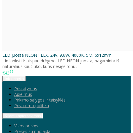
LED juosta NEON FLEX, 24V, 9.6W, 4000K, 5M, 6x12mm
Itin lanksti ir atspari drėgmei LED NEON juosta, pagaminta iš
natūralaus kaučiuko, kuris nesigeltonu..
99
€43
Informacija
Pristatymas
Apie mus
Pirkimo sąlygos ir taisyklės
Privatumo politika
Klientų aptarnavimas
Visos prekės
Prekės su nuolaida