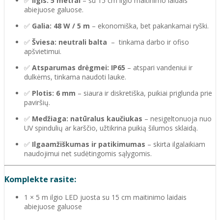
✅
Ilgis: 5 metrai
– su 15 cm ilgio maitinimo laidais
abiejuose galuose.
✅
Galia: 48 W / 5 m
– ekonomiška, bet pakankamai ryški.
✅
Šviesa: neutrali balta
– tinkama darbo ir ofiso
apšvietimui.
✅
Atsparumas drėgmei: IP65
– atspari vandeniui ir
dulkėms, tinkama naudoti lauke.
✅
Plotis: 6 mm
– siaura ir diskretiška, puikiai priglunda prie
paviršių.
✅
Medžiaga: natūralus kaučiukas
– nesigeltonuoja nuo
UV spindulių ar karščio, užtikrina puikią šilumos sklaidą.
✅
Ilgaamžiškumas ir patikimumas
– skirta ilgalaikiam
naudojimui net sudėtingomis sąlygomis.
Komplekte rasite:
1 × 5 m ilgio LED juosta su 15 cm maitinimo laidais
abiejuose galuose