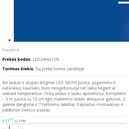
Naujiena
Prekės kodas:
LED24v6x12N
Turimas kiekis:
Šią prekę turime sandėlyje
Itin lanksti ir atspari drėgmei LED NEON juosta, pagaminta iš
natūralaus kaučiuko, kuris nesigeltonuoja net laikui bėgant ar
veikiant temperatūrai. Tinka vidaus ir lauko apšvietimui. Komplekte
– 5 m juosta su 15 cm ilgio maitinimo laidais abiejuose galuose, 2
galiniai dangteliai ir 7 tvirtinimo laikikliai. Paprastas montavimas ir
patikimas šviesos srautas.
99
€43
su PVM