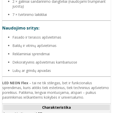
2 × galiniai sandarinimo dangteliai (naudojami trumpinant
juostą)
7 × tvirtinimo laikikliai
Naudojimo sritys:
Fasado ir terasos apšvietimas
Baldų ir vitrinų apšvietimas
Reklaminiai sprendimai
Dekoratyvinis apšvietimas kambariuose
Lubų ar grindų apvadas
LED NEON Flex
– tai ne tik stilingas, bet ir funkcionalus
sprendimas, kuris atitiks tiek estetinius, tiek techninius apšvietimo
poreikius. Patikima, lengvai montuojama, atspari – puikus
pasirinkimas ieškantiems kokybės ir universalumo.
Charakteristika