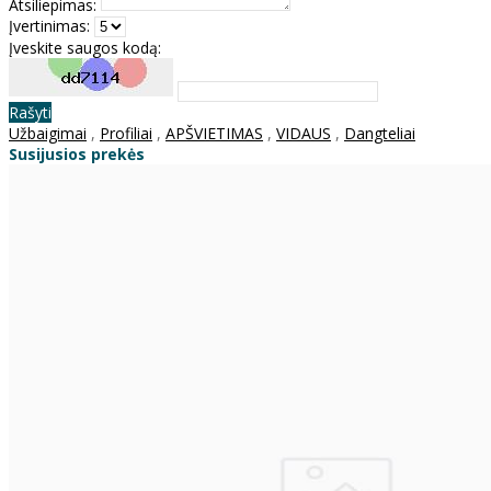
Atsiliepimas:
Įvertinimas:
Įveskite saugos kodą:
Rašyti
Užbaigimai
,
Profiliai
,
APŠVIETIMAS
,
VIDAUS
,
Dangteliai
Susijusios prekės