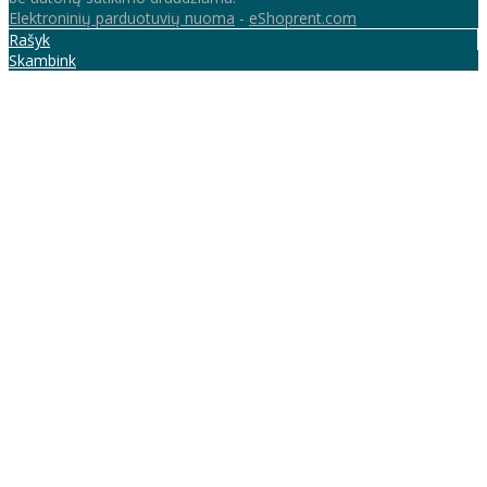
Elektroninių parduotuvių nuoma
-
eShoprent.com
Rašyk
Skambink