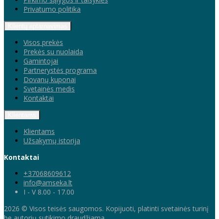
Privatumo politika
Klientų aptarnavimas
Visos prekės
Prekės su nuolaida
Gamintojai
Partnerystės programa
Dovanų kuponai
Svetainės medis
Kontaktai
Klientams
Klientams
Užsakymų istorija
Kontaktai
+37068609612
info@amseka.lt
I - V 8.00 - 17.00
2026 © Visos teisės saugomos. Kopijuoti, platinti svetainės turinį
be autorių sutikimo draudžiama.