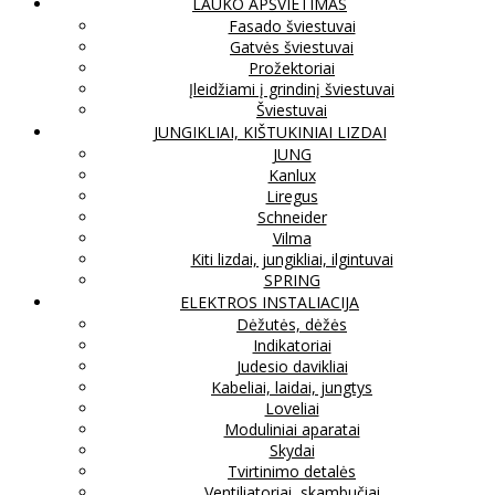
LAUKO APŠVIETIMAS
Fasado šviestuvai
Gatvės šviestuvai
Prožektoriai
Įleidžiami į grindinį šviestuvai
Šviestuvai
JUNGIKLIAI, KIŠTUKINIAI LIZDAI
JUNG
Kanlux
Liregus
Schneider
Vilma
Kiti lizdai, jungikliai, ilgintuvai
SPRING
ELEKTROS INSTALIACIJA
Dėžutės, dėžės
Indikatoriai
Judesio davikliai
Kabeliai, laidai, jungtys
Loveliai
Moduliniai aparatai
Skydai
Tvirtinimo detalės
Ventiliatoriai, skambučiai