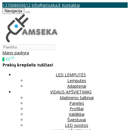
+37068609612
info@amseka.lt
Kontaktai
Navigacija
Mano paskyra
00
€0
0
Prekių krepšelis tuščias!
LED LEMPUTĖS
Lemputės
Adapteriai
VIDAUS APŠVIETIMAS
Maitinimo šaltiniai
Panelės
Profiliai
Valdikliai
Šviestuvai
LED juostos