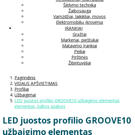
Šildymo technika
Žaibosauga
Vamzdžiai, laikikliai, movos
Elektromobilių įkrovimui
ĮRANKIAI
Grąžtai
Markeriai, pieštukai
Matavimo Įrankiai
Peiliai
Pirštinės
Žibintuvėliai
Pagrindinis
VIDAUS APŠVIETIMAS
Profiliai
Užbaigimai
LED juostos profilio GROOVE10 užbaigimo elementas
elementas, baltos spalvos
LED juostos profilio GROOVE10
užbaigimo elementas