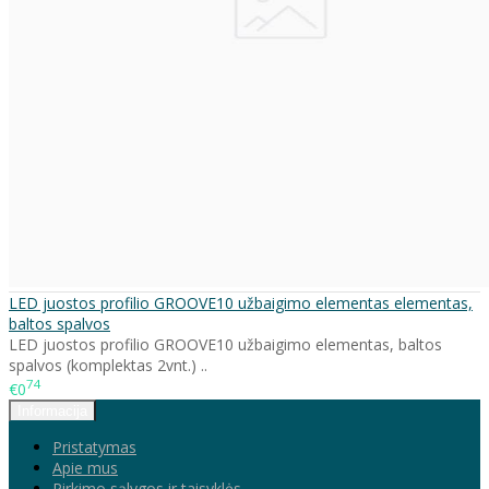
LED juostos profilio GROOVE10 užbaigimo elementas elementas,
baltos spalvos
LED juostos profilio GROOVE10 užbaigimo elementas, baltos
spalvos (komplektas 2vnt.) ..
74
€0
Informacija
Pristatymas
Apie mus
Pirkimo sąlygos ir taisyklės