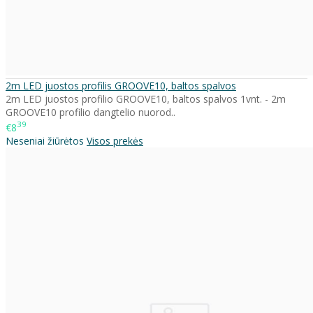
2m LED juostos profilis GROOVE10, baltos spalvos
2m LED juostos profilio GROOVE10, baltos spalvos 1vnt. - 2m
GROOVE10 profilio dangtelio nuorod..
39
€8
Neseniai žiūrėtos
Visos prekės