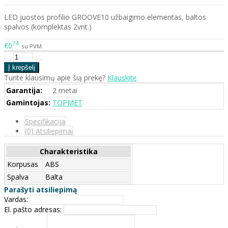
LED juostos profilio GROOVE10 užbaigimo elementas, baltos
spalvos (komplektas 2vnt.)
74
€0
su PVM
Turite klausimų apie šią prekę?
Klauskite
Garantija:
2 metai
Gamintojas:
TOPMET
Specifikacija
(0) Atsiliepimai
Charakteristika
Korpusas
ABS
Spalva
Balta
Parašyti atsiliepimą
Vardas:
El. pašto adresas: