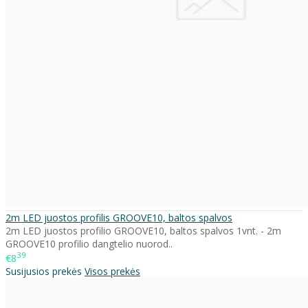
2m LED juostos profilis GROOVE10, baltos spalvos
2m LED juostos profilio GROOVE10, baltos spalvos 1vnt. - 2m
GROOVE10 profilio dangtelio nuorod..
39
€8
Susijusios prekės
Visos prekės