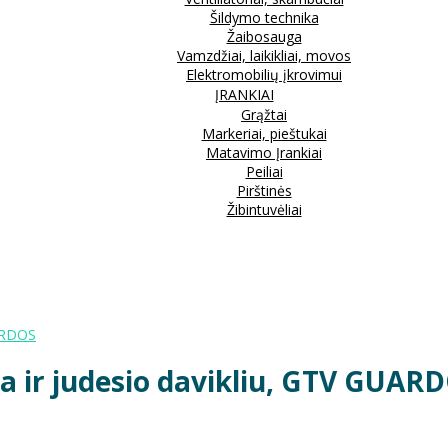
Šildymo technika
Žaibosauga
Vamzdžiai, laikikliai, movos
Elektromobilių įkrovimui
ĮRANKIAI
Grąžtai
Markeriai, pieštukai
Matavimo Įrankiai
Peiliai
Pirštinės
Žibintuvėliai
UARDOS
ja ir judesio davikliu, GTV GUAR