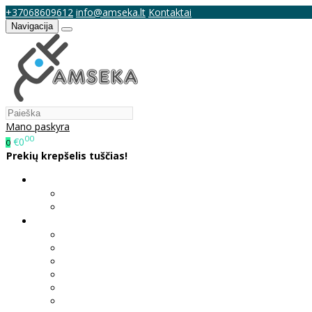
+37068609612
info@amseka.lt
Kontaktai
Navigacija
Mano paskyra
00
€0
0
Prekių krepšelis tuščias!