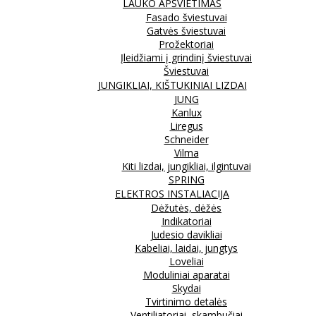
LAUKO APŠVIETIMAS
Fasado šviestuvai
Gatvės šviestuvai
Prožektoriai
Įleidžiami į grindinį šviestuvai
Šviestuvai
JUNGIKLIAI, KIŠTUKINIAI LIZDAI
JUNG
Kanlux
Liregus
Schneider
Vilma
Kiti lizdai, jungikliai, ilgintuvai
SPRING
ELEKTROS INSTALIACIJA
Dėžutės, dėžės
Indikatoriai
Judesio davikliai
Kabeliai, laidai, jungtys
Loveliai
Moduliniai aparatai
Skydai
Tvirtinimo detalės
Ventiliatoriai, skambučiai