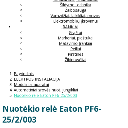
Šildymo technika
Žaibosauga
Vamzdžiai, laikikliai, movos
Elektromobilių įkrovimui
ĮRANKIAI
Grąžtai
Markeriai, pieštukai
Matavimo Įrankiai
Peiliai
Pirštinės
Žibintuvėliai
Pagrindinis
ELEKTROS INSTALIACIJA
Moduliniai aparatai
Automatiniai srovės nuot. jungikliai
Nuotėkio relė Eaton PF6-25/2/003
Nuotėkio relė Eaton PF6-
25/2/003