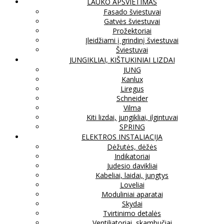
LAUKO APŠVIETIMAS
Fasado šviestuvai
Gatvės šviestuvai
Prožektoriai
Įleidžiami į grindinį šviestuvai
Šviestuvai
JUNGIKLIAI, KIŠTUKINIAI LIZDAI
JUNG
Kanlux
Liregus
Schneider
Vilma
Kiti lizdai, jungikliai, ilgintuvai
SPRING
ELEKTROS INSTALIACIJA
Dėžutės, dėžės
Indikatoriai
Judesio davikliai
Kabeliai, laidai, jungtys
Loveliai
Moduliniai aparatai
Skydai
Tvirtinimo detalės
Ventiliatoriai, skambučiai