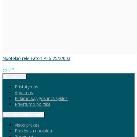
Nuotėkio relė Eaton PF6-25/2/003
..
79
€25
Informacija
Pristatymas
Apie mus
Pirkimo sąlygos ir taisyklės
Privatumo politika
Klientų aptarnavimas
Visos prekės
Prekės su nuolaida
Gamintojai