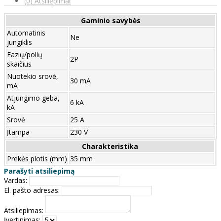
(0) Atsiliepimai
Gaminio savybės
Automatinis
Ne
jungiklis
Fazių/polių
2P
skaičius
Nuotekio srovė,
30 mA
mA
Atjungimo geba,
6 kA
kA
Srovė
25 A
Įtampa
230 V
Charakteristika
Prekės plotis (mm)
35 mm
Parašyti atsiliepimą
Vardas:
El. pašto adresas:
Atsiliepimas:
Įvertinimas: