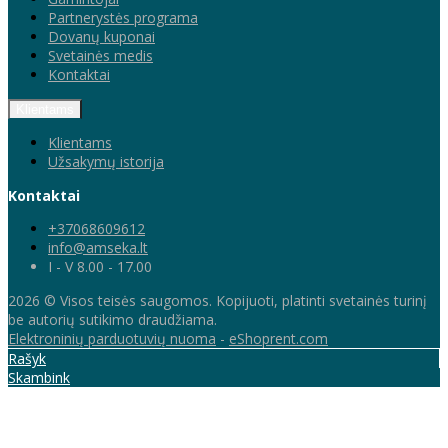
Partnerystės programa
Dovanų kuponai
Svetainės medis
Kontaktai
Klientams
Klientams
Užsakymų istorija
Kontaktai
+37068609612
info@amseka.lt
I - V 8.00 - 17.00
2026 © Visos teisės saugomos. Kopijuoti, platinti svetainės turinį
be autorių sutikimo draudžiama.
Elektroninių parduotuvių nuoma
-
eShoprent.com
Rašyk
Skambink