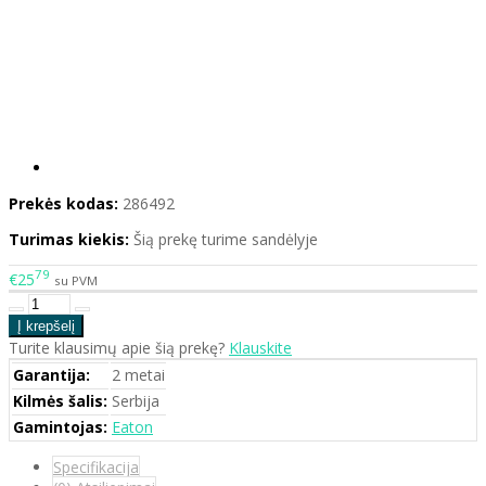
Prekės kodas:
286492
Turimas kiekis:
Šią prekę turime sandėlyje
79
€25
su PVM
Turite klausimų apie šią prekę?
Klauskite
Garantija:
2 metai
Kilmės šalis:
Serbija
Gamintojas:
Eaton
Specifikacija