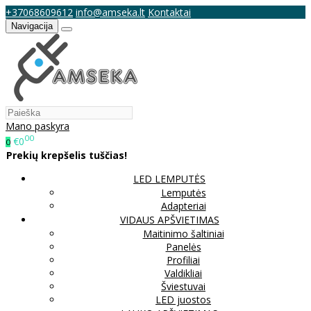
+37068609612
info@amseka.lt
Kontaktai
Navigacija
Mano paskyra
00
€0
0
Prekių krepšelis tuščias!
LED LEMPUTĖS
Lemputės
Adapteriai
VIDAUS APŠVIETIMAS
Maitinimo šaltiniai
Panelės
Profiliai
Valdikliai
Šviestuvai
LED juostos