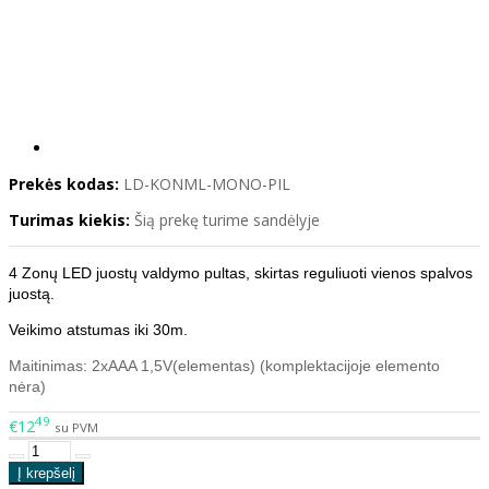
Prekės kodas:
LD-KONML-MONO-PIL
Turimas kiekis:
Šią prekę turime sandėlyje
4 Zonų LED juostų valdymo pultas, skirtas reguliuoti vienos spalvos
juostą.
Veikimo atstumas iki 30m.
Maitinimas: 2xAAA 1,5V(elementas) (komplektacijoje elemento
nėra)
49
€12
su PVM