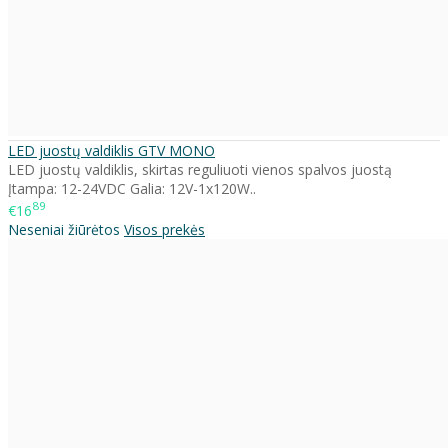
LED juostų valdiklis GTV MONO
LED juostų valdiklis, skirtas reguliuoti vienos spalvos juostą
Įtampa: 12-24VDC Galia: 12V-1x120W..
89
€16
Neseniai žiūrėtos
Visos prekės