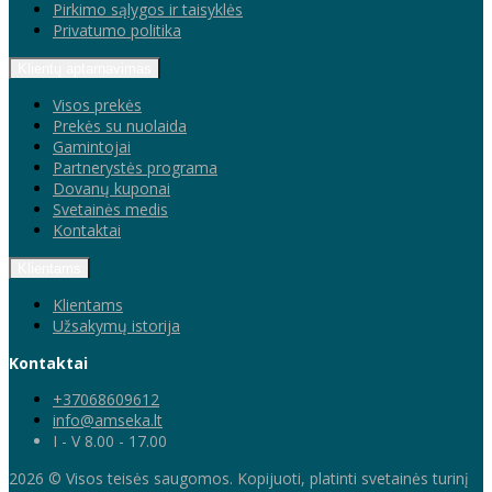
Pirkimo sąlygos ir taisyklės
Privatumo politika
Klientų aptarnavimas
Visos prekės
Prekės su nuolaida
Gamintojai
Partnerystės programa
Dovanų kuponai
Svetainės medis
Kontaktai
Klientams
Klientams
Užsakymų istorija
Kontaktai
+37068609612
info@amseka.lt
I - V 8.00 - 17.00
2026 © Visos teisės saugomos. Kopijuoti, platinti svetainės turinį