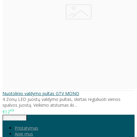
Nuotolinio valdymo pultas GTV MONO
4 Zonų LED juostų valdymo pultas, skirtas reguliuoti vienos
spalvos juostą. Veikimo atstumas iki ..
49
€12
Informacija
Pristatymas
Apie mus