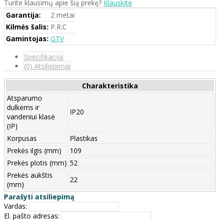
Turite klausimų apie šią prekę?
Klauskite
Garantija:
2 metai
Kilmės šalis:
P.R.C
Gamintojas:
GTV
Specifikacija
(0) Atsiliepimai
Charakteristika
Atsparumo
dulkėms ir
IP20
vandeniui klasė
(IP)
Korpusas
Plastikas
Prekės ilgis (mm)
109
Prekės plotis (mm)
52
Prekės aukštis
22
(mm)
Parašyti atsiliepimą
Vardas:
El. pašto adresas: