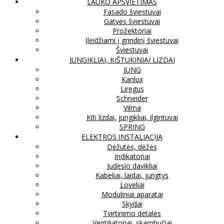
LAUKO APŠVIETIMAS
Fasado šviestuvai
Gatvės šviestuvai
Prožektoriai
Įleidžiami į grindinį šviestuvai
Šviestuvai
JUNGIKLIAI, KIŠTUKINIAI LIZDAI
JUNG
Kanlux
Liregus
Schneider
Vilma
Kiti lizdai, jungikliai, ilgintuvai
SPRING
ELEKTROS INSTALIACIJA
Dėžutės, dėžės
Indikatoriai
Judesio davikliai
Kabeliai, laidai, jungtys
Loveliai
Moduliniai aparatai
Skydai
Tvirtinimo detalės
Ventiliatoriai, skambučiai