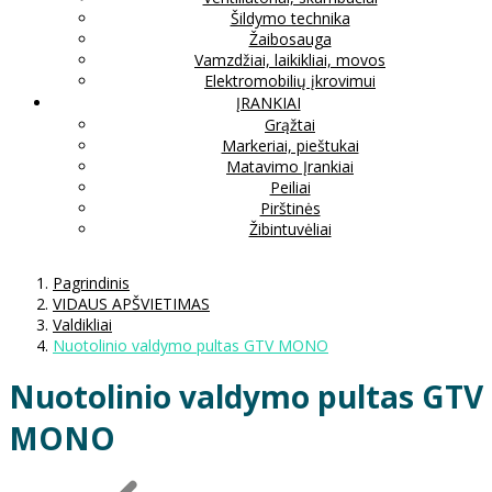
Šildymo technika
Žaibosauga
Vamzdžiai, laikikliai, movos
Elektromobilių įkrovimui
ĮRANKIAI
Grąžtai
Markeriai, pieštukai
Matavimo Įrankiai
Peiliai
Pirštinės
Žibintuvėliai
Pagrindinis
VIDAUS APŠVIETIMAS
Valdikliai
Nuotolinio valdymo pultas GTV MONO
Nuotolinio valdymo pultas GTV
MONO