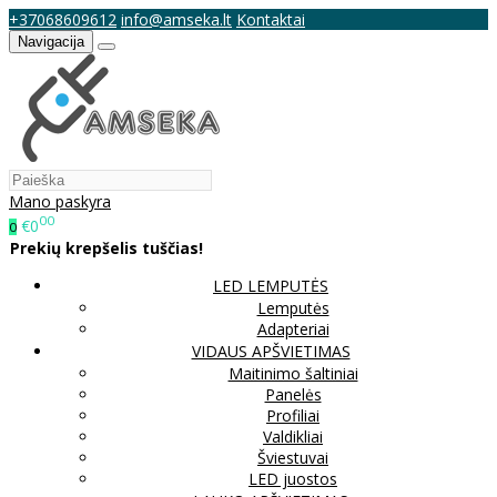
+37068609612
info@amseka.lt
Kontaktai
Navigacija
Mano paskyra
00
€0
0
Prekių krepšelis tuščias!
LED LEMPUTĖS
Lemputės
Adapteriai
VIDAUS APŠVIETIMAS
Maitinimo šaltiniai
Panelės
Profiliai
Valdikliai
Šviestuvai
LED juostos