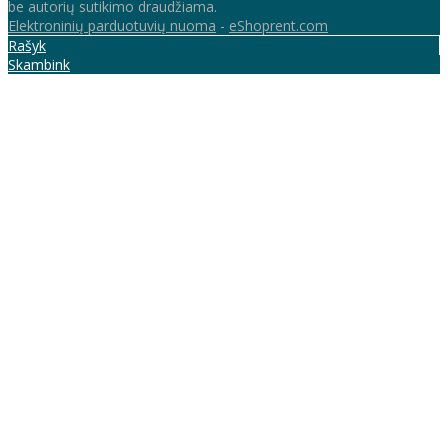
be autorių sutikimo draudžiama.
Elektroninių parduotuvių nuoma
-
eShoprent.com
Rašyk
Skambink