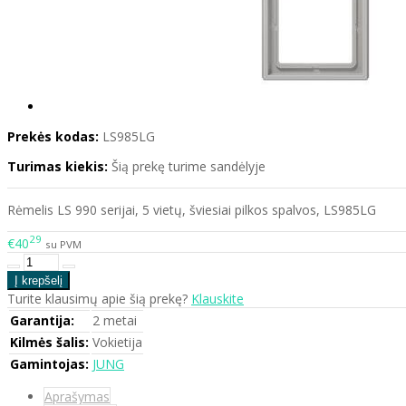
Prekės kodas:
LS985LG
Turimas kiekis:
Šią prekę turime sandėlyje
Rėmelis LS 990 serijai, 5 vietų, šviesiai pilkos spalvos, LS985LG
29
€40
su PVM
Turite klausimų apie šią prekę?
Klauskite
Garantija:
2 metai
Kilmės šalis:
Vokietija
Gamintojas:
JUNG
Aprašymas