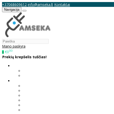
+37068609612
info@amseka.lt
Kontaktai
Navigacija
Mano paskyra
00
€0
0
Prekių krepšelis tuščias!