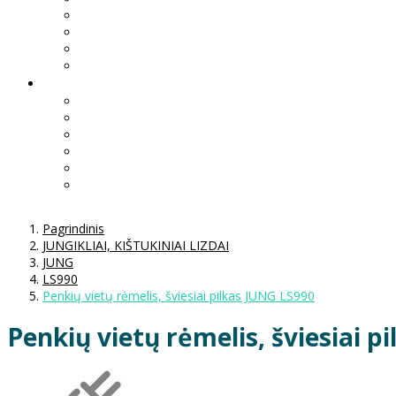
Pagrindinis
JUNGIKLIAI, KIŠTUKINIAI LIZDAI
JUNG
LS990
Penkių vietų rėmelis, šviesiai pilkas JUNG LS990
Penkių vietų rėmelis, šviesiai p