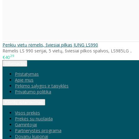
Penkių vietų rėmelis, šviesiai pilkas JUNG LS990
Rėmelis LS 990 serijai, 5 vietų, šviesiai pilkos spalvos, LS985LG ..
29
€40
Informacija
Pristatymas
Apie mus
Pirkimo sąlygos ir taisyklės
Privatumo politika
Klientų aptarnavimas
Visos prekės
Prekės su nuolaida
Gamintojai
Partnerystės programa
Dovanų kuponai