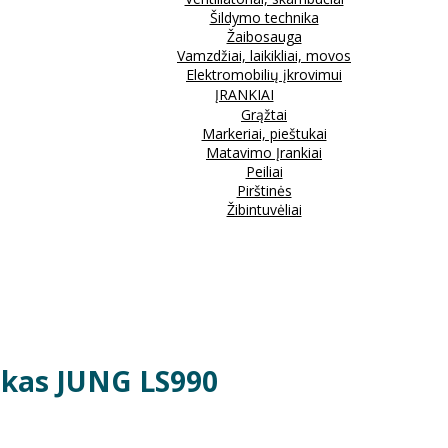
Šildymo technika
Žaibosauga
Vamzdžiai, laikikliai, movos
Elektromobilių įkrovimui
ĮRANKIAI
Grąžtai
Markeriai, pieštukai
Matavimo Įrankiai
Peiliai
Pirštinės
Žibintuvėliai
ilkas JUNG LS990