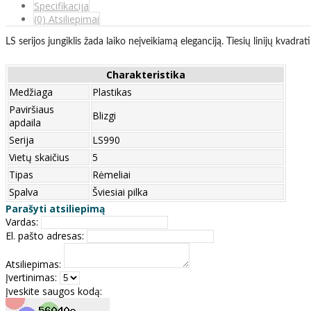
Specifikacija
(0) Atsiliepimai
LS serijos jungiklis žada laiko neįveikiamą eleganciją. Tiesių linijų kvadr
Charakteristika
Medžiaga
Plastikas
Paviršiaus
Blizgi
apdaila
Serija
LS990
Vietų skaičius
5
Tipas
Rėmeliai
Spalva
Šviesiai pilka
Parašyti atsiliepimą
Vardas:
El. pašto adresas:
Atsiliepimas:
Įvertinimas:
Įveskite saugos kodą: