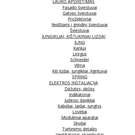
LAUKO APŠVIETIMAS
Fasado šviestuvai
Gatvės šviestuvai
Prožektoriai
Įleidžiami į grindinį šviestuvai
Šviestuvai
JUNGIKLIAI, KIŠTUKINIAI LIZDAI
JUNG
Kanlux
Liregus
Schneider
Vilma
Kiti lizdai, jungikliai, ilgintuvai
SPRING
ELEKTROS INSTALIACIJA
Dėžutės, dėžės
Indikatoriai
Judesio davikliai
Kabeliai, laidai, jungtys
Loveliai
Moduliniai aparatai
Skydai
Tvirtinimo detalės
Ventiliatoriai, skambučiai