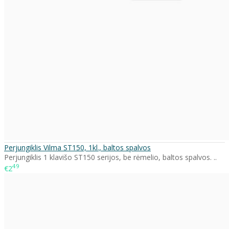
Perjungiklis Vilma ST150, 1kl., baltos spalvos
Perjungiklis 1 klavišo ST150 serijos, be rėmelio, baltos spalvos. ..
49
€2