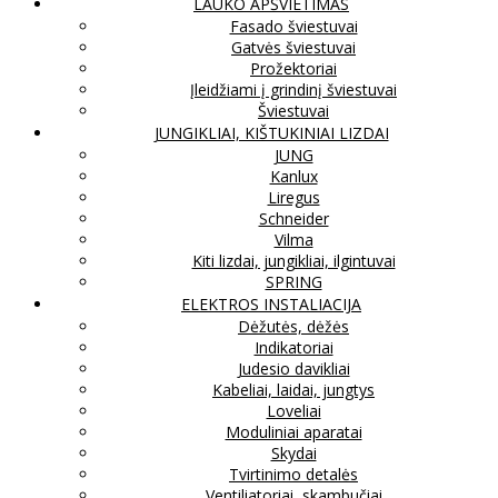
LAUKO APŠVIETIMAS
Fasado šviestuvai
Gatvės šviestuvai
Prožektoriai
Įleidžiami į grindinį šviestuvai
Šviestuvai
JUNGIKLIAI, KIŠTUKINIAI LIZDAI
JUNG
Kanlux
Liregus
Schneider
Vilma
Kiti lizdai, jungikliai, ilgintuvai
SPRING
ELEKTROS INSTALIACIJA
Dėžutės, dėžės
Indikatoriai
Judesio davikliai
Kabeliai, laidai, jungtys
Loveliai
Moduliniai aparatai
Skydai
Tvirtinimo detalės
Ventiliatoriai, skambučiai