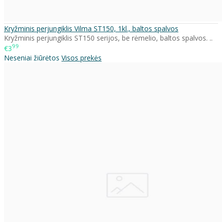
Kryžminis perjungiklis Vilma ST150, 1kl., baltos spalvos
Kryžminis perjungiklis ST150 serijos, be rėmelio, baltos spalvos. ..
99
€3
Neseniai žiūrėtos
Visos prekės