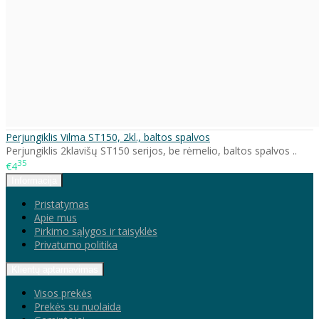
Perjungiklis Vilma ST150, 2kl., baltos spalvos
Perjungiklis 2klavišų ST150 serijos, be rėmelio, baltos spalvos ..
35
€4
Informacija
Pristatymas
Apie mus
Pirkimo sąlygos ir taisyklės
Privatumo politika
Klientų aptarnavimas
Visos prekės
Prekės su nuolaida