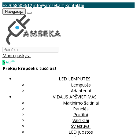
+37068609612
info@amseka.lt
Kontaktai
Navigacija
Mano paskyra
00
€0
0
Prekių krepšelis tuščias!
LED LEMPUTĖS
Lemputės
Adapteriai
VIDAUS APŠVIETIMAS
Maitinimo šaltiniai
Panelės
Profiliai
Valdikliai
Šviestuvai
LED juostos