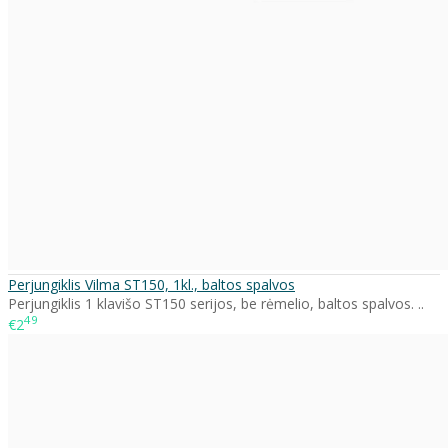
Perjungiklis Vilma ST150, 1kl., baltos spalvos
Perjungiklis 1 klavišo ST150 serijos, be rėmelio, baltos spalvos. ..
49
€2