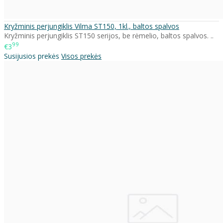
Kryžminis perjungiklis Vilma ST150, 1kl., baltos spalvos
Kryžminis perjungiklis ST150 serijos, be rėmelio, baltos spalvos. ..
99
€3
Susijusios prekės
Visos prekės