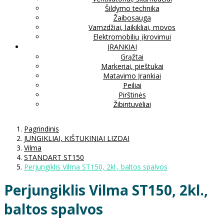
Šildymo technika
Žaibosauga
Vamzdžiai, laikikliai, movos
Elektromobilių įkrovimui
ĮRANKIAI
Grąžtai
Markeriai, pieštukai
Matavimo Įrankiai
Peiliai
Pirštinės
Žibintuvėliai
Pagrindinis
JUNGIKLIAI, KIŠTUKINIAI LIZDAI
Vilma
STANDART ST150
Perjungiklis Vilma ST150, 2kl., baltos spalvos
Perjungiklis Vilma ST150, 2kl.,
baltos spalvos