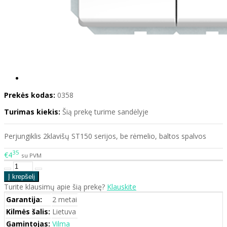
Prekės kodas:
0358
Turimas kiekis:
Šią prekę turime sandėlyje
Perjungiklis 2klavišų ST150 serijos, be rėmelio, baltos spalvos
35
€4
su PVM
Turite klausimų apie šią prekę?
Klauskite
Garantija:
2 metai
Kilmės šalis:
Lietuva
Gamintojas:
Vilma