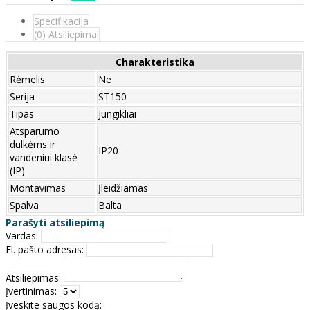
Specifikacija
(0) Atsiliepimai
Charakteristika
Rėmelis
Ne
Serija
ST150
Tipas
Jungikliai
Atsparumo
dulkėms ir
IP20
vandeniui klasė
(IP)
Montavimas
Įleidžiamas
Spalva
Balta
Parašyti atsiliepimą
Vardas:
El. pašto adresas:
Atsiliepimas:
Įvertinimas:
Įveskite saugos kodą: