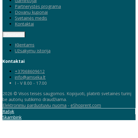
Gamintojai
Partnerystės programa
Dovanų kuponai
Svetainės medis
Kontaktai
Klientams
Klientams
Užsakymų istorija
Kontaktai
+37068609612
info@amseka.lt
I - V 8.00 - 17.00
2026 © Visos teisės saugomos. Kopijuoti, platinti svetainės turinį
be autorių sutikimo draudžiama.
Elektroninių parduotuvių nuoma
-
eShoprent.com
Rašyk
Skambink