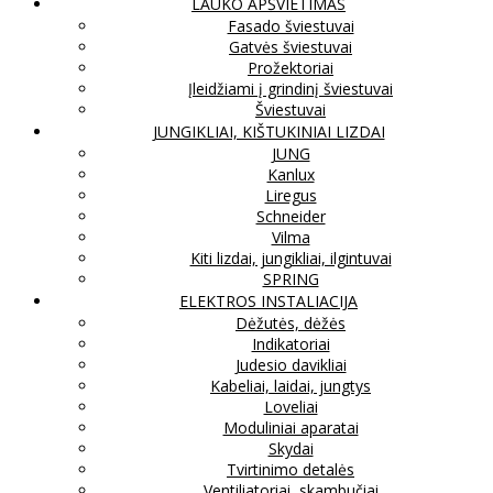
LAUKO APŠVIETIMAS
Fasado šviestuvai
Gatvės šviestuvai
Prožektoriai
Įleidžiami į grindinį šviestuvai
Šviestuvai
JUNGIKLIAI, KIŠTUKINIAI LIZDAI
JUNG
Kanlux
Liregus
Schneider
Vilma
Kiti lizdai, jungikliai, ilgintuvai
SPRING
ELEKTROS INSTALIACIJA
Dėžutės, dėžės
Indikatoriai
Judesio davikliai
Kabeliai, laidai, jungtys
Loveliai
Moduliniai aparatai
Skydai
Tvirtinimo detalės
Ventiliatoriai, skambučiai