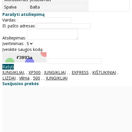
Spalva
Balta
Parašyti atsiliepimą
Vardas:
El. pašto adresas:
Atsiliepimas:
Įvertinimas:
Įveskite saugos kodą:
Rašyti
JUNGIKLIAI,
,
XP500
,
JUNGIKLIAI
,
,
EXPRESS
,
KIŠTUKINIAI
,
LIZDAI
,
Vilma
,
500
,
,
JUNGIKLIAI
Susijusios prekės