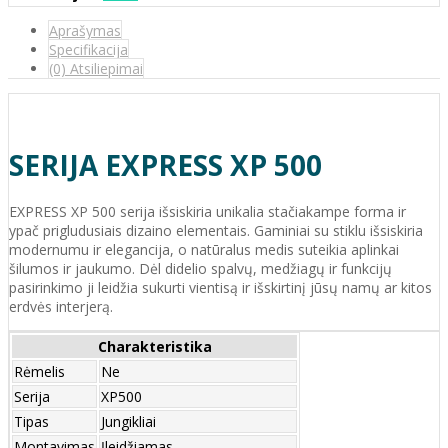
Aprašymas
Specifikacija
(0) Atsiliepimai
SERIJA EXPRESS XP 500
EXPRESS XP 500 serija išsiskiria unikalia stačiakampe forma ir
ypač prigludusiais dizaino elementais. Gaminiai su stiklu išsiskiria
modernumu ir elegancija, o natūralus medis suteikia aplinkai
šilumos ir jaukumo. Dėl didelio spalvų, medžiagų ir funkcijų
pasirinkimo ji leidžia sukurti vientisą ir išskirtinį jūsų namų ar kitos
erdvės interjerą.
Charakteristika
Rėmelis
Ne
Serija
XP500
Tipas
Jungikliai
Montavimas
Įleidžiamas