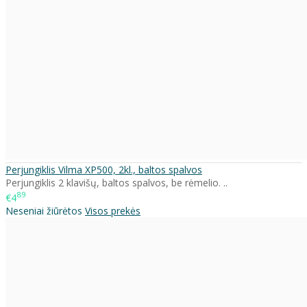
Perjungiklis Vilma XP500, 2kl., baltos spalvos
Perjungiklis 2 klavišų, baltos spalvos, be rėmelio. ..
89
€4
Neseniai žiūrėtos
Visos prekės