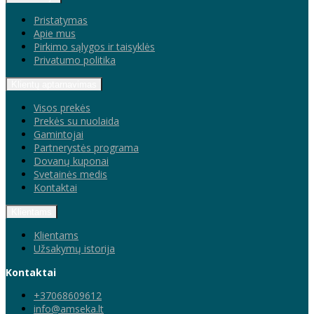
Pristatymas
Apie mus
Pirkimo sąlygos ir taisyklės
Privatumo politika
Klientų aptarnavimas
Visos prekės
Prekės su nuolaida
Gamintojai
Partnerystės programa
Dovanų kuponai
Svetainės medis
Kontaktai
Klientams
Klientams
Užsakymų istorija
Kontaktai
+37068609612
info@amseka.lt