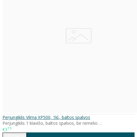
Perjungiklis Vilma XP500, 1kl., baltos spalvos
Perjungiklis 1 klavišo, baltos spalvos, be rėmelio. ..
19
€3
Informacija