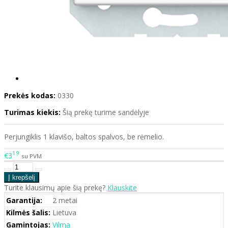
Prekės kodas:
0330
Turimas kiekis:
Šią prekę turime sandėlyje
Perjungiklis 1 klavišo, baltos spalvos, be rėmelio.
19
€3
su PVM
Turite klausimų apie šią prekę?
Klauskite
Garantija:
2 metai
Kilmės šalis:
Lietuva
Gamintojas:
Vilma