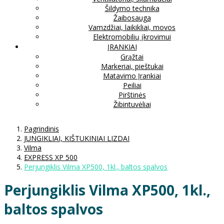
Šildymo technika
Žaibosauga
Vamzdžiai, laikikliai, movos
Elektromobilių įkrovimui
ĮRANKIAI
Grąžtai
Markeriai, pieštukai
Matavimo Įrankiai
Peiliai
Pirštinės
Žibintuvėliai
Pagrindinis
JUNGIKLIAI, KIŠTUKINIAI LIZDAI
Vilma
EXPRESS XP 500
Perjungiklis Vilma XP500, 1kl., baltos spalvos
Perjungiklis Vilma XP500, 1kl.,
baltos spalvos