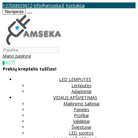
+37068609612
info@amseka.lt
Kontaktai
Navigacija
Mano paskyra
00
€0
0
Prekių krepšelis tuščias!
LED LEMPUTĖS
Lemputės
Adapteriai
VIDAUS APŠVIETIMAS
Maitinimo šaltiniai
Panelės
Profiliai
Valdikliai
Šviestuvai
LED juostos