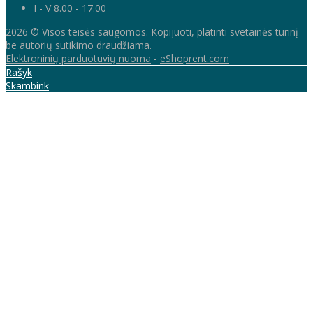
I - V 8.00 - 17.00
2026 © Visos teisės saugomos. Kopijuoti, platinti svetainės turinį
be autorių sutikimo draudžiama.
Elektroninių parduotuvių nuoma
-
eShoprent.com
Rašyk
Skambink