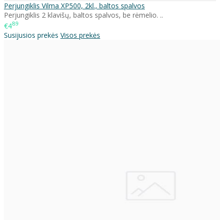
Perjungiklis Vilma XP500, 2kl., baltos spalvos
Perjungiklis 2 klavišų, baltos spalvos, be rėmelio. ..
89
€4
Susijusios prekės
Visos prekės