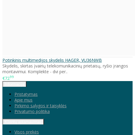
Potinkinis multimedijos skydelis HAGER, VU36NWB
Skydelis, skirtas įvairių telekomunikacinių prietaisų, ryšio įrangos
montavimui. Komplekte - dvi per..
99
€72
Informacija
Pristatymas
Apie mus
Pirkimo sąlygos ir taisyklės
Privatumo politika
Klientų aptarnavimas
Visos prekės