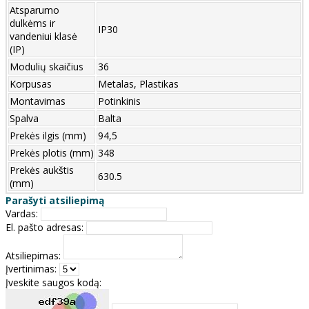
Atsparumo
dulkėms ir
IP30
vandeniui klasė
(IP)
Modulių skaičius
36
Korpusas
Metalas, Plastikas
Montavimas
Potinkinis
Spalva
Balta
Prekės ilgis (mm)
94,5
Prekės plotis (mm)
348
Prekės aukštis
630.5
(mm)
Parašyti atsiliepimą
Vardas:
El. pašto adresas:
Atsiliepimas:
Įvertinimas:
Įveskite saugos kodą: