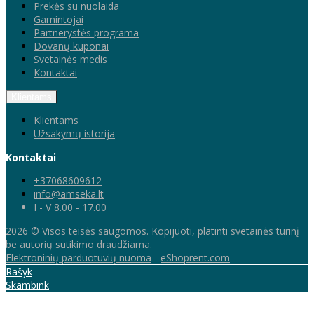
Prekės su nuolaida
Gamintojai
Partnerystės programa
Dovanų kuponai
Svetainės medis
Kontaktai
Klientams
Klientams
Užsakymų istorija
Kontaktai
+37068609612
info@amseka.lt
I - V 8.00 - 17.00
2026 © Visos teisės saugomos. Kopijuoti, platinti svetainės turinį
be autorių sutikimo draudžiama.
Elektroninių parduotuvių nuoma
-
eShoprent.com
Rašyk
Skambink