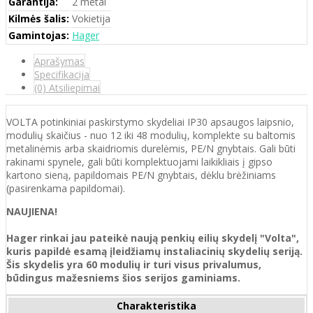
Garantija:
2 metai
Kilmės šalis:
Vokietija
Gamintojas:
Hager
Aprašymas
Specifikacija
(0) Atsiliepimai
VOLTA potinkiniai paskirstymo skydeliai IP30 apsaugos laipsnio,
modulių skaičius - nuo 12 iki 48 modulių, komplekte su baltomis
metalinėmis arba skaidriomis durelėmis, PE/N gnybtais. Gali būti
rakinami spynele, gali būti komplektuojami laikikliais į gipso
kartono sieną, papildomais PE/N gnybtais, dėklu brėžiniams
(pasirenkama papildomai).
NAUJIENA!
Hager rinkai jau pateikė naują penkių eilių skydelį "Volta",
kuris papildė esamą įleidžiamų instaliacinių skydelių seriją.
Šis skydelis yra 60 modulių ir turi visus privalumus,
būdingus mažesniems šios serijos gaminiams.
Charakteristika