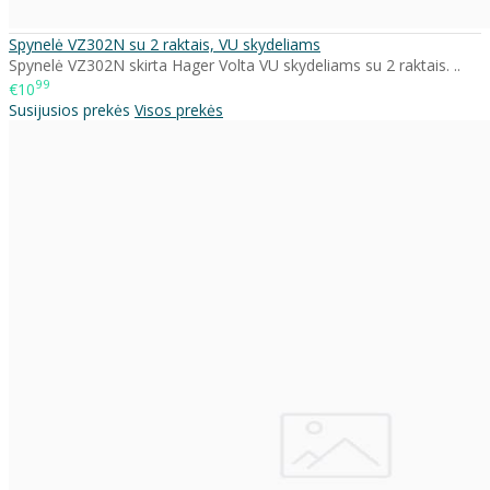
Spynelė VZ302N su 2 raktais, VU skydeliams
Spynelė VZ302N skirta Hager Volta VU skydeliams su 2 raktais. ..
99
€10
Susijusios prekės
Visos prekės