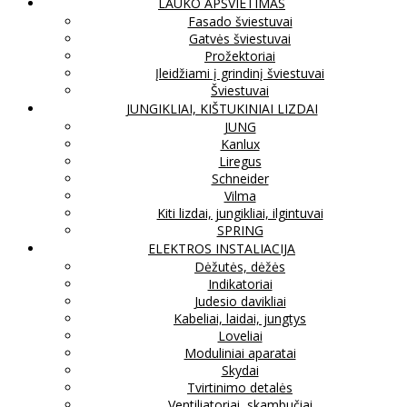
LAUKO APŠVIETIMAS
Fasado šviestuvai
Gatvės šviestuvai
Prožektoriai
Įleidžiami į grindinį šviestuvai
Šviestuvai
JUNGIKLIAI, KIŠTUKINIAI LIZDAI
JUNG
Kanlux
Liregus
Schneider
Vilma
Kiti lizdai, jungikliai, ilgintuvai
SPRING
ELEKTROS INSTALIACIJA
Dėžutės, dėžės
Indikatoriai
Judesio davikliai
Kabeliai, laidai, jungtys
Loveliai
Moduliniai aparatai
Skydai
Tvirtinimo detalės
Ventiliatoriai, skambučiai