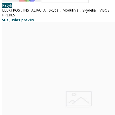
Rašyti
ELEKTROS
,
INSTALIACIJA
,
Skydai
,
Moduliniai
,
Skydeliai
,
VISOS
,
PREKĖS
Susijusios prekės