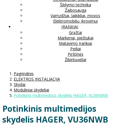
Šildymo technika
Žaibosauga
Vamzdžiai, laikikliai, movos
Elektromobilių įkrovimui
ĮRANKIAI
Grąžtai
Markeriai, pieštukai
Matavimo Įrankiai
Peiliai
Pirštinės
Žibintuvėliai
Pagrindinis
ELEKTROS INSTALIACIJA
Skydai
Moduliniai skydeliai
Potinkinis multimedijos skydelis HAGER, VU36NWB
Potinkinis multimedijos
skydelis HAGER, VU36NWB