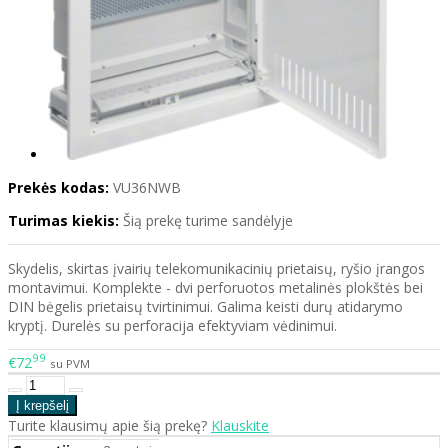
Prekės kodas:
VU36NWB
Turimas kiekis:
Šią prekę turime sandėlyje
Skydelis, skirtas įvairių telekomunikacinių prietaisų, ryšio įrangos
montavimui. Komplekte - dvi perforuotos metalinės plokštės bei
DIN bėgelis prietaisų tvirtinimui. Galima keisti durų atidarymo
kryptį. Durelės su perforacija efektyviam vėdinimui.
99
€72
su PVM
Turite klausimų apie šią prekę?
Klauskite