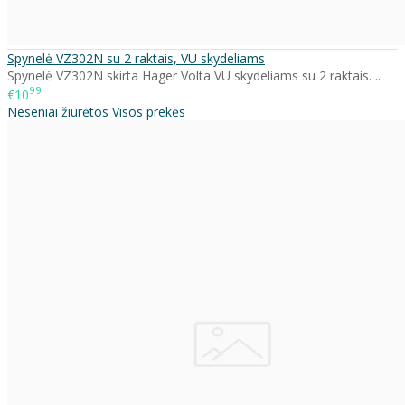
Spynelė VZ302N su 2 raktais, VU skydeliams
Spynelė VZ302N skirta Hager Volta VU skydeliams su 2 raktais. ..
99
€10
Neseniai žiūrėtos
Visos prekės