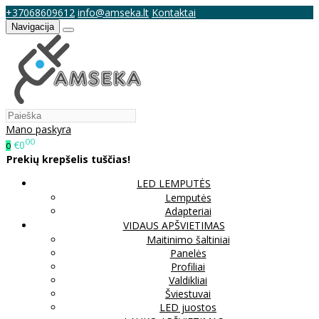
+37068609612
info@amseka.lt
Kontaktai
Navigacija
Mano paskyra
00
€0
0
Prekių krepšelis tuščias!
LED LEMPUTĖS
Lemputės
Adapteriai
VIDAUS APŠVIETIMAS
Maitinimo šaltiniai
Panelės
Profiliai
Valdikliai
Šviestuvai
LED juostos