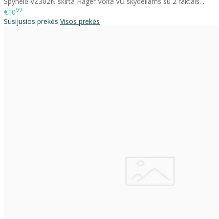
Spynelė VZ302N skirta Hager Volta VU skydeliams su 2 raktais. ..
99
€10
Susijusios prekės
Visos prekės