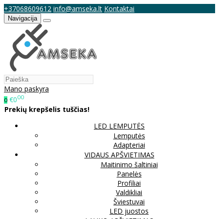
+37068609612
info@amseka.lt
Kontaktai
Navigacija
Mano paskyra
00
€0
0
Prekių krepšelis tuščias!
LED LEMPUTĖS
Lemputės
Adapteriai
VIDAUS APŠVIETIMAS
Maitinimo šaltiniai
Panelės
Profiliai
Valdikliai
Šviestuvai
LED juostos