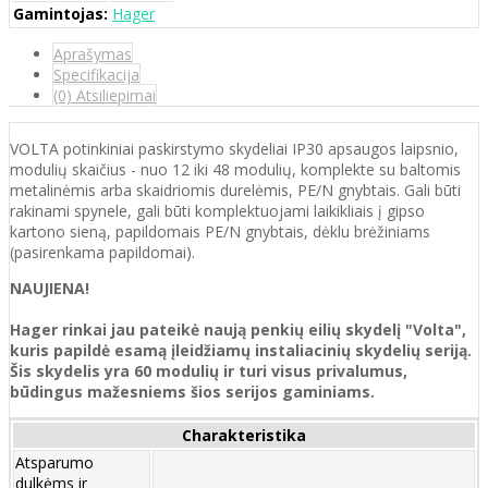
Gamintojas:
Hager
Aprašymas
Specifikacija
(0) Atsiliepimai
VOLTA potinkiniai paskirstymo skydeliai IP30 apsaugos laipsnio,
modulių skaičius - nuo 12 iki 48 modulių, komplekte su baltomis
metalinėmis arba skaidriomis durelėmis, PE/N gnybtais. Gali būti
rakinami spynele, gali būti komplektuojami laikikliais į gipso
kartono sieną, papildomais PE/N gnybtais, dėklu brėžiniams
(pasirenkama papildomai).
NAUJIENA!
Hager rinkai jau pateikė naują penkių eilių skydelį "Volta",
kuris papildė esamą įleidžiamų instaliacinių skydelių seriją.
Šis skydelis yra 60 modulių ir turi visus privalumus,
būdingus mažesniems šios serijos gaminiams.
Charakteristika
Atsparumo
dulkėms ir