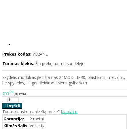
Prekės kodas:
VU24NE
Turimas kiekis:
Šią prekę turime sandėlyje
Skydelis modulinis įleidžiamas 24MOD., IP30, plastikinis, met. dur.,
be spynelės, Hager. Įleidimo į sieną gylis: 9cm
29
€55
su PVM
Turite klausimų apie šią prekę?
Klauskite
Garantija:
2 metai
Kilmės šalis:
Vokietija