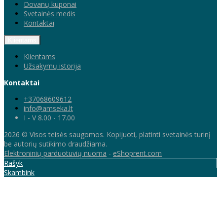
Dovanų kuponai
Svetainės medis
Kontaktai
Klientams
Klientams
Užsakymų istorija
Kontaktai
+37068609612
info@amseka.lt
I - V 8.00 - 17.00
2026 © Visos teisės saugomos. Kopijuoti, platinti svetainės turinį
be autorių sutikimo draudžiama.
Elektroninių parduotuvių nuoma
-
eShoprent.com
Rašyk
Skambink