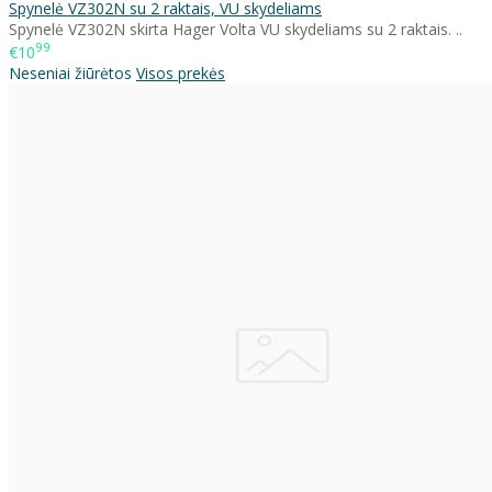
Spynelė VZ302N su 2 raktais, VU skydeliams
Spynelė VZ302N skirta Hager Volta VU skydeliams su 2 raktais. ..
99
€10
Neseniai žiūrėtos
Visos prekės