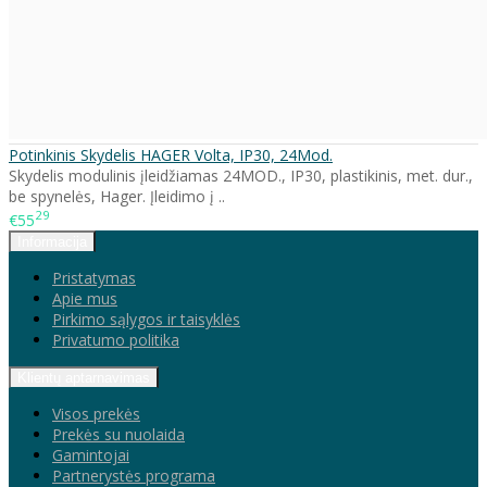
Potinkinis Skydelis HAGER Volta, IP30, 24Mod.
Skydelis modulinis įleidžiamas 24MOD., IP30, plastikinis, met. dur.,
be spynelės, Hager. Įleidimo į ..
29
€55
Informacija
Pristatymas
Apie mus
Pirkimo sąlygos ir taisyklės
Privatumo politika
Klientų aptarnavimas
Visos prekės
Prekės su nuolaida
Gamintojai
Partnerystės programa