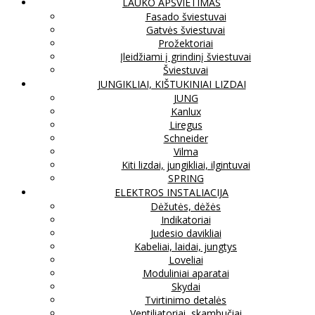
LAUKO APŠVIETIMAS
Fasado šviestuvai
Gatvės šviestuvai
Prožektoriai
Įleidžiami į grindinį šviestuvai
Šviestuvai
JUNGIKLIAI, KIŠTUKINIAI LIZDAI
JUNG
Kanlux
Liregus
Schneider
Vilma
Kiti lizdai, jungikliai, ilgintuvai
SPRING
ELEKTROS INSTALIACIJA
Dėžutės, dėžės
Indikatoriai
Judesio davikliai
Kabeliai, laidai, jungtys
Loveliai
Moduliniai aparatai
Skydai
Tvirtinimo detalės
Ventiliatoriai, skambučiai