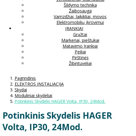
Šildymo technika
Žaibosauga
Vamzdžiai, laikikliai, movos
Elektromobilių įkrovimui
ĮRANKIAI
Grąžtai
Markeriai, pieštukai
Matavimo Įrankiai
Peiliai
Pirštinės
Žibintuvėliai
Pagrindinis
ELEKTROS INSTALIACIJA
Skydai
Moduliniai skydeliai
Potinkinis Skydelis HAGER Volta, IP30, 24Mod.
Potinkinis Skydelis HAGER
Volta, IP30, 24Mod.