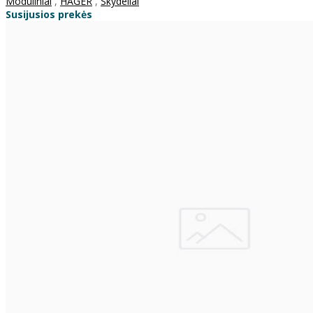
Moduliniai
,
HAGER
,
Skydeliai
Susijusios prekės