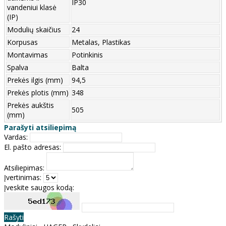
IP30
vandeniui klasė
(IP)
Modulių skaičius
24
Korpusas
Metalas, Plastikas
Montavimas
Potinkinis
Spalva
Balta
Prekės ilgis (mm)
94,5
Prekės plotis (mm)
348
Prekės aukštis
505
(mm)
Parašyti atsiliepimą
Vardas:
El. pašto adresas:
Atsiliepimas:
Įvertinimas:
Įveskite saugos kodą:
Rašyti