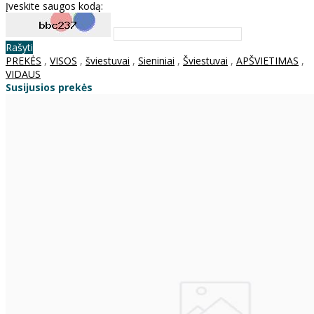
Įveskite saugos kodą:
Rašyti
PREKĖS
,
VISOS
,
šviestuvai
,
Sieniniai
,
Šviestuvai
,
APŠVIETIMAS
,
VIDAUS
Susijusios prekės