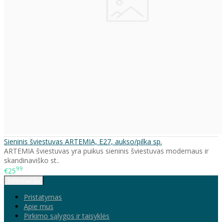
Sieninis šviestuvas ARTEMIA, E27, aukso/pilka sp.
ARTEMIA šviestuvas yra puikus sieninis šviestuvas modernaus ir
skandinaviško st..
99
€25
Informacija
Pristatymas
Apie mus
Pirkimo sąlygos ir taisyklės