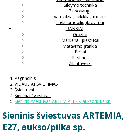
Šildymo technika
Žaibosauga
Vamzdžiai, laikikliai, movos
Elektromobilių įkrovimui
ĮRANKIAI
Grąžtai
Markeriai, pieštukai
Matavimo Įrankiai
Peiliai
Pirštinės
Žibintuvėliai
Pagrindinis
VIDAUS APŠVIETIMAS
Šviestuvai
Sieniniai šviestuvai
Sieninis šviestuvas ARTEMIA, E27, aukso/pilka sp.
Sieninis šviestuvas ARTEMIA,
E27, aukso/pilka sp.