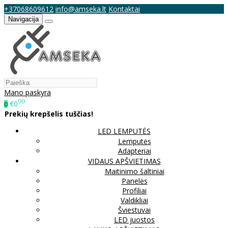
+37068609612
info@amseka.lt
Kontaktai
Navigacija
Mano paskyra
00
€0
0
Prekių krepšelis tuščias!
LED LEMPUTĖS
Lemputės
Adapteriai
VIDAUS APŠVIETIMAS
Maitinimo šaltiniai
Panelės
Profiliai
Valdikliai
Šviestuvai
LED juostos