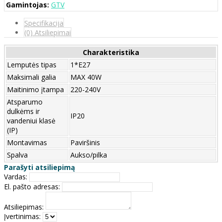
Gamintojas:
GTV
Specifikacija
(0) Atsiliepimai
Charakteristika
Lemputės tipas
1*E27
Maksimali galia
MAX 40W
Maitinimo įtampa
220-240V
Atsparumo
dulkėms ir
IP20
vandeniui klasė
(IP)
Montavimas
Paviršinis
Spalva
Aukso/pilka
Parašyti atsiliepimą
Vardas:
El. pašto adresas:
Atsiliepimas:
Įvertinimas: