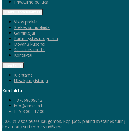
Privatumo politika
Klientų aptarnavimas
Visos prekės
Prekės su nuolaida
Gamintojai
Partnerystės programa
Dovanų kuponai
Svetainės medis
Kontaktai
Klientams
Klientams
Užsakymų istorija
Kontaktai
+37068609612
info@amseka.lt
I - V 8.00 - 17.00
2026 © Visos teisės saugomos. Kopijuoti, platinti svetainės turinį
be autorių sutikimo draudžiama.