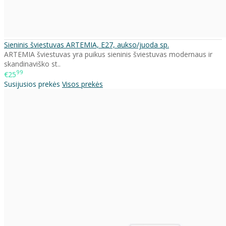
Sieninis šviestuvas ARTEMIA, E27, aukso/juoda sp.
ARTEMIA šviestuvas yra puikus sieninis šviestuvas modernaus ir
skandinaviško st..
99
€25
Susijusios prekės
Visos prekės