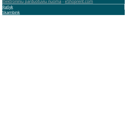
Elektroninių parduotuvių nuoma
-
eShoprent.com
Rašyk
Skambink