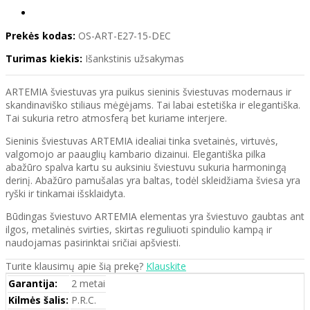
Prekės kodas:
OS-ART-E27-15-DEC
Turimas kiekis:
Išankstinis užsakymas
ARTEMIA šviestuvas yra puikus sieninis šviestuvas modernaus ir
skandinaviško stiliaus mėgėjams. Tai labai estetiška ir elegantiška.
Tai sukuria retro atmosferą bet kuriame interjere.
Sieninis šviestuvas ARTEMIA idealiai tinka svetainės, virtuvės,
valgomojo ar paauglių kambario dizainui. Elegantiška pilka
abažūro spalva kartu su auksiniu šviestuvu sukuria harmoningą
derinį. Abažūro pamušalas yra baltas, todėl skleidžiama šviesa yra
ryški ir tinkamai išsklaidyta.
Būdingas šviestuvo ARTEMIA elementas yra šviestuvo gaubtas ant
ilgos, metalinės svirties, skirtas reguliuoti spindulio kampą ir
naudojamas pasirinktai sričiai apšviesti.
Turite klausimų apie šią prekę?
Klauskite
Garantija:
2 metai
Kilmės šalis:
P.R.C.