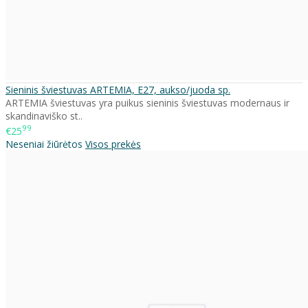
Sieninis šviestuvas ARTEMIA, E27, aukso/juoda sp.
ARTEMIA šviestuvas yra puikus sieninis šviestuvas modernaus ir
skandinaviško st..
99
€25
Neseniai žiūrėtos
Visos prekės