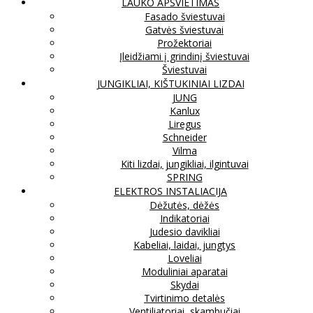
LAUKO APŠVIETIMAS
Fasado šviestuvai
Gatvės šviestuvai
Prožektoriai
Įleidžiami į grindinį šviestuvai
Šviestuvai
JUNGIKLIAI, KIŠTUKINIAI LIZDAI
JUNG
Kanlux
Liregus
Schneider
Vilma
Kiti lizdai, jungikliai, ilgintuvai
SPRING
ELEKTROS INSTALIACIJA
Dėžutės, dėžės
Indikatoriai
Judesio davikliai
Kabeliai, laidai, jungtys
Loveliai
Moduliniai aparatai
Skydai
Tvirtinimo detalės
Ventiliatoriai, skambučiai