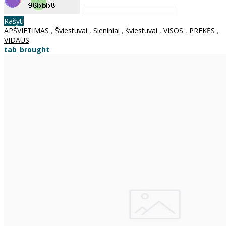
Rašyti
APŠVIETIMAS
,
Šviestuvai
,
Sieniniai
,
šviestuvai
,
VISOS
,
PREKĖS
,
VIDAUS
tab_brought