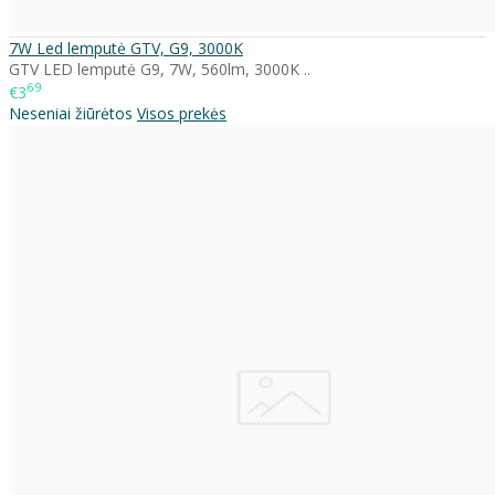
7W Led lemputė GTV, G9, 3000K
GTV LED lemputė G9, 7W, 560lm, 3000K ..
69
€3
Neseniai žiūrėtos
Visos prekės