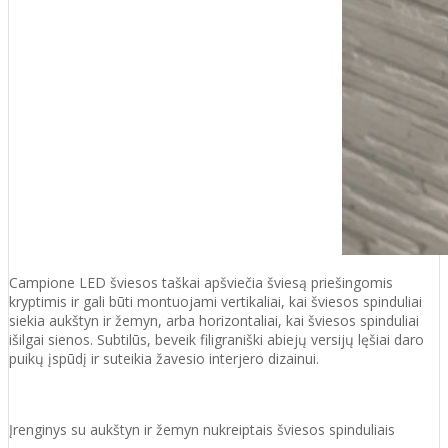
Campione LED šviesos taškai apšviečia šviesą priešingomis
kryptimis ir gali būti montuojami vertikaliai, kai šviesos spinduliai
siekia aukštyn ir žemyn, arba horizontaliai, kai šviesos spinduliai
išilgai sienos. Subtilūs, beveik filigraniški abiejų versijų lęšiai daro
puikų įspūdį ir suteikia žavesio interjero dizainui.
Įrenginys su aukštyn ir žemyn nukreiptais šviesos spinduliais