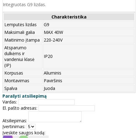
Integruotas G9 lizdas.
Charakteristika
Lemputės lizdas
G9
Maksimali galia
MAX 40W
Maitinimo įtampa
220-240V
Atsparumo
dulkėms ir
IP20
vandeniui klasė
(IP)
Korpusas
Aliuminis
Montavimas
Paviršinis
Spalva
Juoda
Parašyti atsiliepimą
Vardas:
El. pašto adresas:
Atsiliepimas:
Įvertinimas:
Įveskite saugos kodą: