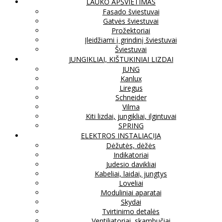
LAUKO APŠVIETIMAS
Fasado šviestuvai
Gatvės šviestuvai
Prožektoriai
Įleidžiami į grindinį šviestuvai
Šviestuvai
JUNGIKLIAI, KIŠTUKINIAI LIZDAI
JUNG
Kanlux
Liregus
Schneider
Vilma
Kiti lizdai, jungikliai, ilgintuvai
SPRING
ELEKTROS INSTALIACIJA
Dėžutės, dėžės
Indikatoriai
Judesio davikliai
Kabeliai, laidai, jungtys
Loveliai
Moduliniai aparatai
Skydai
Tvirtinimo detalės
Ventiliatoriai, skambučiai