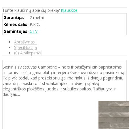
Turite klausimų apie šią prekę?
Klauskite
Garantija:
2 metai
Kilmės šalis:
P.R.C.
Gamintojas:
GTV
Aprašymas
Specifikacija
(0) Atsiliepimai
Sieninis šviestuvas Campione – nors ir pasižymi itin paprastomis
linijomis – siūlo gana platų interjero šviestuvų dizaino pasirinkimą.
Taip yra todėl, kad prožektorių galima rinktis iš dviejų pagrindinių
variantų – apskrito ir stačiakampio – ir dviejų spalvų –
elegantiškos plokščios juodos ir subtilios baltos. Tačiau yra ir
daugiau...