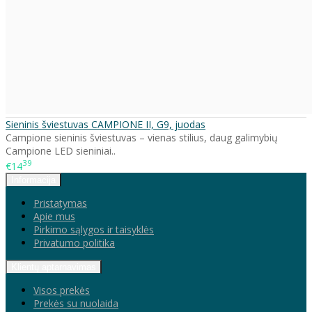
Sieninis šviestuvas CAMPIONE II, G9, juodas
Campione sieninis šviestuvas – vienas stilius, daug galimybių
Campione LED sieniniai..
39
€14
Informacija
Pristatymas
Apie mus
Pirkimo sąlygos ir taisyklės
Privatumo politika
Klientų aptarnavimas
Visos prekės
Prekės su nuolaida