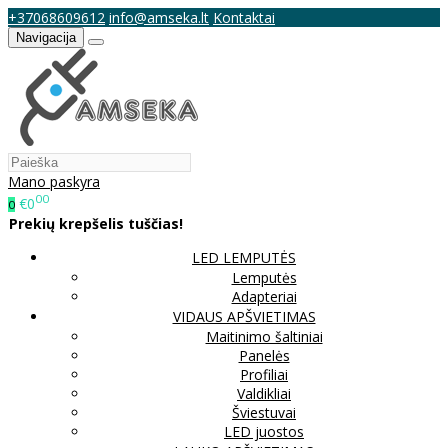
+37068609612
info@amseka.lt
Kontaktai
Navigacija
Mano paskyra
00
€0
0
Prekių krepšelis tuščias!
LED LEMPUTĖS
Lemputės
Adapteriai
VIDAUS APŠVIETIMAS
Maitinimo šaltiniai
Panelės
Profiliai
Valdikliai
Šviestuvai
LED juostos