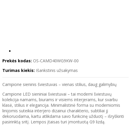
Prekės kodas:
OS-CAMD40WG9KW-00
Turimas kiekis:
Išankstinis užsakymas
Campione sieninis šviestuvas – vienas stilius, daug galimybių
Campione LED sieniniai šviestuvai – tai moderni šviestuvų
kolekcija namams, biurams ir visiems interjerams, kur svarbu
klasė, stilius ir elegancija. Minimalistinė forma su moderniomis
linijomis suteikia interjero dizainui charakterio, subtiliai jį
dekoruodama, kartu atlikdama savo funkcinę užduotį – išryškinti
pasirinktą sritį. Lempos įtaisas turi įmontuotą G9 lizdą.