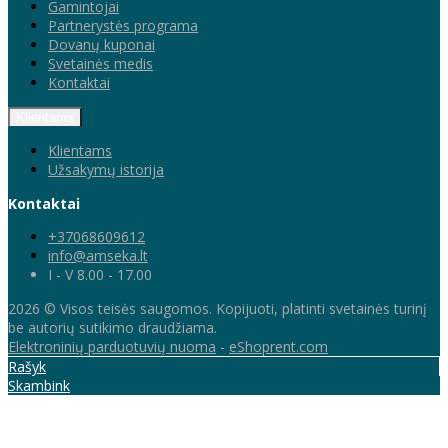
Gamintojai
Partnerystės programa
Dovanų kuponai
Svetainės medis
Kontaktai
Klientams
Klientams
Užsakymų istorija
Kontaktai
+37068609612
info@amseka.lt
I - V 8.00 - 17.00
2026 © Visos teisės saugomos. Kopijuoti, platinti svetainės turinį
be autorių sutikimo draudžiama.
Elektroninių parduotuvių nuoma
-
eShoprent.com
Rašyk
Skambink