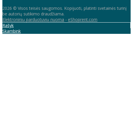
2026 © Visos teisės saugomos. Kopijuoti, platinti svetainės turinį
be autorių sutikimo draudžiama.
Elektroninių parduotuvių nuoma
-
eShoprent.com
Rašyk
Skambink