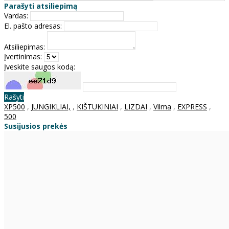
Parašyti atsiliepimą
Vardas:
El. pašto adresas:
Atsiliepimas:
Įvertinimas:
Įveskite saugos kodą:
Rašyti
XP500
,
JUNGIKLIAI,
,
KIŠTUKINIAI
,
LIZDAI
,
Vilma
,
EXPRESS
,
500
Susijusios prekės