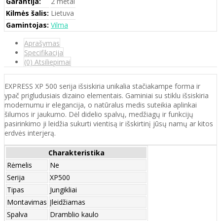
Garantija:
2 metai
Kilmės šalis:
Lietuva
Gamintojas:
Vilma
Aprašymas
Specifikacija
(0) Atsiliepimai
EXPRESS XP 500 serija išsiskiria unikalia stačiakampe forma ir
ypač prigludusiais dizaino elementais. Gaminiai su stiklu išsiskiria
modernumu ir elegancija, o natūralus medis suteikia aplinkai
šilumos ir jaukumo. Dėl didelio spalvų, medžiagų ir funkcijų
pasirinkimo ji leidžia sukurti vientisą ir išskirtinį jūsų namų ar kitos
erdvės interjerą.
Charakteristika
Rėmelis
Ne
Serija
XP500
Tipas
Jungikliai
Montavimas
Įleidžiamas
Spalva
Dramblio kaulo