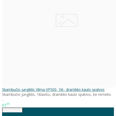
Skambučio jungiklis Vilma XP500, 1kl., dramblio kaulo spalvos
Skambučio jungiklis, 1klavišo, dramblio kaulo spalvos, be rėmelio.
..
39
€3
Informacija