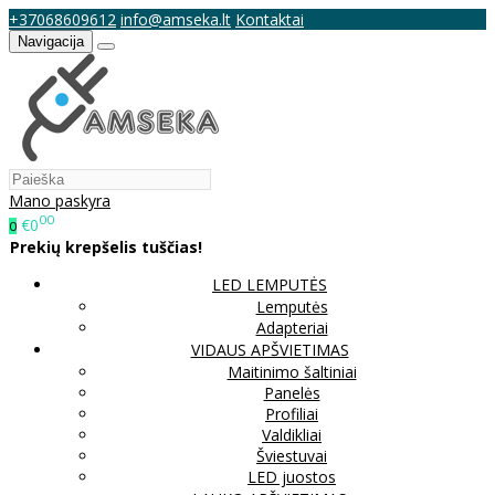
+37068609612
info@amseka.lt
Kontaktai
Navigacija
Mano paskyra
00
€0
0
Prekių krepšelis tuščias!
LED LEMPUTĖS
Lemputės
Adapteriai
VIDAUS APŠVIETIMAS
Maitinimo šaltiniai
Panelės
Profiliai
Valdikliai
Šviestuvai
LED juostos