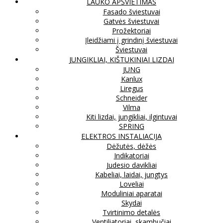
LAUKO APŠVIETIMAS
Fasado šviestuvai
Gatvės šviestuvai
Prožektoriai
Įleidžiami į grindinį šviestuvai
Šviestuvai
JUNGIKLIAI, KIŠTUKINIAI LIZDAI
JUNG
Kanlux
Liregus
Schneider
Vilma
Kiti lizdai, jungikliai, ilgintuvai
SPRING
ELEKTROS INSTALIACIJA
Dėžutės, dėžės
Indikatoriai
Judesio davikliai
Kabeliai, laidai, jungtys
Loveliai
Moduliniai aparatai
Skydai
Tvirtinimo detalės
Ventiliatoriai, skambučiai