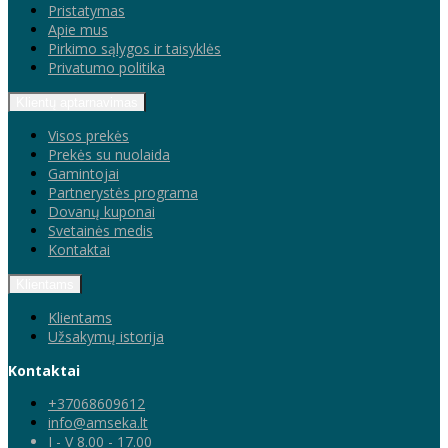
Pristatymas
Apie mus
Pirkimo sąlygos ir taisyklės
Privatumo politika
Klientų aptarnavimas
Visos prekės
Prekės su nuolaida
Gamintojai
Partnerystės programa
Dovanų kuponai
Svetainės medis
Kontaktai
Klientams
Klientams
Užsakymų istorija
Kontaktai
+37068609612
info@amseka.lt
I - V 8.00 - 17.00