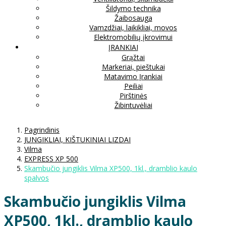
Šildymo technika
Žaibosauga
Vamzdžiai, laikikliai, movos
Elektromobilių įkrovimui
ĮRANKIAI
Grąžtai
Markeriai, pieštukai
Matavimo Įrankiai
Peiliai
Pirštinės
Žibintuvėliai
Pagrindinis
JUNGIKLIAI, KIŠTUKINIAI LIZDAI
Vilma
EXPRESS XP 500
Skambučio jungiklis Vilma XP500, 1kl., dramblio kaulo
spalvos
Skambučio jungiklis Vilma
XP500, 1kl., dramblio kaulo