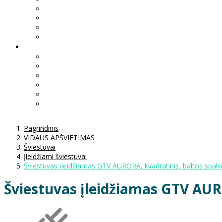
Pagrindinis
VIDAUS APŠVIETIMAS
Šviestuvai
Įleidžiami šviestuvai
Šviestuvas įleidžiamas GTV AURORA, kvadratinis, baltos spalv
Šviestuvas įleidžiamas GTV AURO