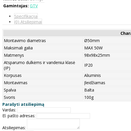
Gamintojas:
GTV
Specifikacija
(0) Atsiliepimai
Char
Montavimo diametras
Ø50mm
Maksimali galia
MAX 50W
Matmenys
98x98x25mm
Atsparumo dulkėms ir vandeniui klasė
IP20
(IP)
Korpusas
Aliuminis
Montavimas
Įleidžiamas
Spalva
Balta
Svoris
100g
Parašyti atsiliepimą
Vardas:
El. pašto adresas:
Atsiliepimas: