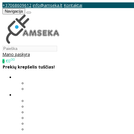
+37068609612
info@amseka.lt
Kontaktai
Navigacija
Mano paskyra
00
€0
0
Prekių krepšelis tuščias!