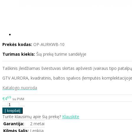
Prekės kodas:
OP-AURKWB-10
Turimas kiekis:
Šią prekę turime sandėlyje
Taškinis įleidžiamas šviestuvas skirtas apšviesti įvairaus tipo patalpų
GTV AURORA, kvadratinis, baltos spalvos (lemputės komplektacijoje
Katalogo nuoroda
69
€4
su PVM
Turite klausimų apie šią prekę?
Klauskite
Garantija:
2 metai
Kilmės šalis:
Lenkija