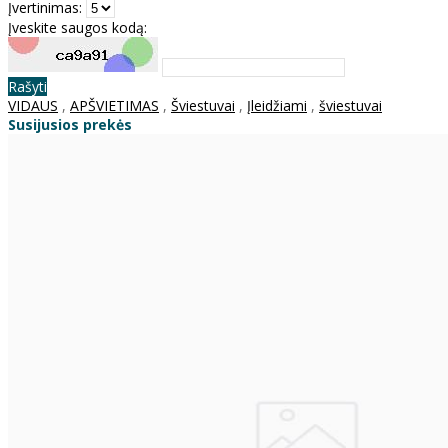
Įvertinimas:
Įveskite saugos kodą:
Rašyti
VIDAUS
,
APŠVIETIMAS
,
Šviestuvai
,
Įleidžiami
,
šviestuvai
Susijusios prekės