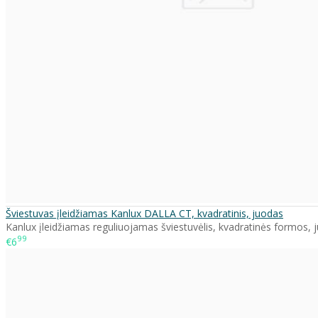
Šviestuvas įleidžiamas Kanlux DALLA CT, kvadratinis, juodas
Kanlux įleidžiamas reguliuojamas šviestuvėlis, kvadratinės formos, j
99
€6