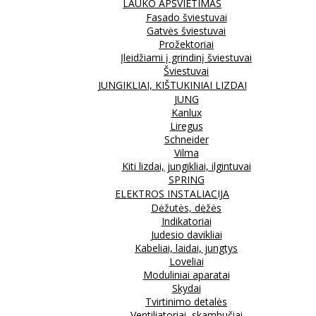
LAUKO APŠVIETIMAS
Fasado šviestuvai
Gatvės šviestuvai
Prožektoriai
Įleidžiami į grindinį šviestuvai
Šviestuvai
JUNGIKLIAI, KIŠTUKINIAI LIZDAI
JUNG
Kanlux
Liregus
Schneider
Vilma
Kiti lizdai, jungikliai, ilgintuvai
SPRING
ELEKTROS INSTALIACIJA
Dėžutės, dėžės
Indikatoriai
Judesio davikliai
Kabeliai, laidai, jungtys
Loveliai
Moduliniai aparatai
Skydai
Tvirtinimo detalės
Ventiliatoriai, skambučiai