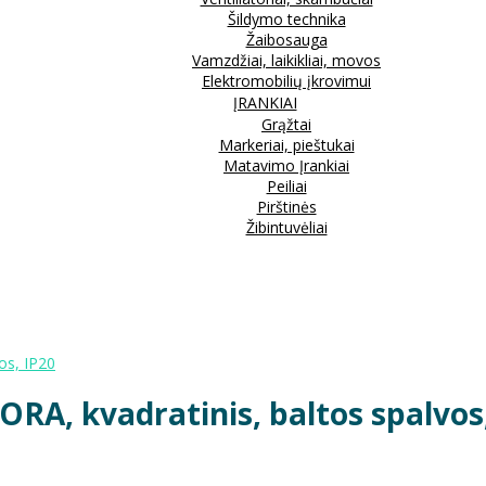
Šildymo technika
Žaibosauga
Vamzdžiai, laikikliai, movos
Elektromobilių įkrovimui
ĮRANKIAI
Grąžtai
Markeriai, pieštukai
Matavimo Įrankiai
Peiliai
Pirštinės
Žibintuvėliai
os, IP20
RA, kvadratinis, baltos spalvos