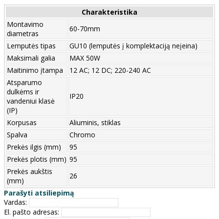
Charakteristika
Montavimo
60-70mm
diametras
Lemputės tipas
GU10 (lemputės į komplektaciją neįeina)
Maksimali galia
MAX 50W
Maitinimo įtampa
12 AC; 12 DC; 220-240 AC
Atsparumo
dulkėms ir
IP20
vandeniui klasė
(IP)
Korpusas
Aliuminis, stiklas
Spalva
Chromo
Prekės ilgis (mm)
95
Prekės plotis (mm)
95
Prekės aukštis
26
(mm)
Parašyti atsiliepimą
Vardas:
El. pašto adresas: