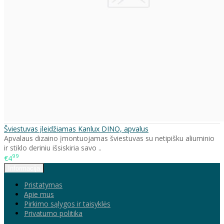
Šviestuvas įleidžiamas Kanlux DINO, apvalus
Apvalaus dizaino įmontuojamas šviestuvas su netipišku aliuminio
ir stiklo deriniu išsiskiria savo ..
99
€4
Informacija
Pristatymas
Apie mus
Pirkimo sąlygos ir taisyklės
Privatumo politika