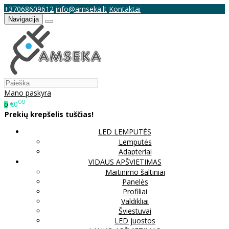
+37068609612
info@amseka.lt
Kontaktai
Navigacija
Mano paskyra
00
€0
0
Prekių krepšelis tuščias!
LED LEMPUTĖS
Lemputės
Adapteriai
VIDAUS APŠVIETIMAS
Maitinimo šaltiniai
Panelės
Profiliai
Valdikliai
Šviestuvai
LED juostos