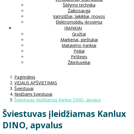
Šildymo technika
Žaibosauga
Vamzdžiai, laikikliai, movos
Elektromobilių įkrovimui
ĮRANKIAI
Grąžtai
Markeriai, pieštukai
Matavimo Įrankiai
Peiliai
Pirštinės
Žibintuvėliai
Pagrindinis
VIDAUS APŠVIETIMAS
Šviestuvai
Įleidžiami šviestuvai
Šviestuvas įleidžiamas Kanlux DINO, apvalus
Šviestuvas įleidžiamas Kanlux
DINO, apvalus