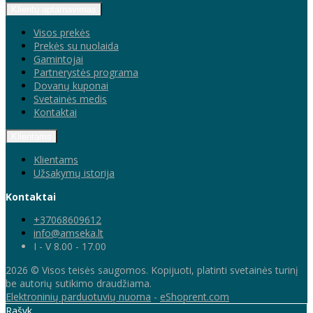
Klientų aptarnavimas
Visos prekės
Prekės su nuolaida
Gamintojai
Partnerystės programa
Dovanų kuponai
Svetainės medis
Kontaktai
Klientams
Klientams
Užsakymų istorija
Kontaktai
+37068609612
info@amseka.lt
I - V 8.00 - 17.00
2026 © Visos teisės saugomos. Kopijuoti, platinti svetainės turinį
be autorių sutikimo draudžiama.
Elektroninių parduotuvių nuoma
-
eShoprent.com
Rašyk