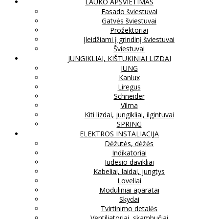
LAUKO APŠVIETIMAS
Fasado šviestuvai
Gatvės šviestuvai
Prožektoriai
Įleidžiami į grindinį šviestuvai
Šviestuvai
JUNGIKLIAI, KIŠTUKINIAI LIZDAI
JUNG
Kanlux
Liregus
Schneider
Vilma
Kiti lizdai, jungikliai, ilgintuvai
SPRING
ELEKTROS INSTALIACIJA
Dėžutės, dėžės
Indikatoriai
Judesio davikliai
Kabeliai, laidai, jungtys
Loveliai
Moduliniai aparatai
Skydai
Tvirtinimo detalės
Ventiliatoriai, skambučiai