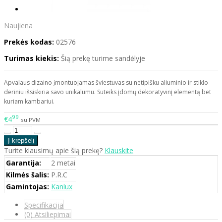
Naujiena
Prekės kodas:
02576
Turimas kiekis:
Šią prekę turime sandėlyje
Apvalaus dizaino įmontuojamas šviestuvas su netipišku aliuminio ir stiklo
deriniu išsiskiria savo unikalumu. Suteiks įdomų dekoratyvinį elementą bet
kuriam kambariui.
99
€4
su PVM
Turite klausimų apie šią prekę?
Klauskite
Garantija:
2 metai
Kilmės šalis:
P.R.C
Gamintojas:
Kanlux
Specifikacija
(0) Atsiliepimai