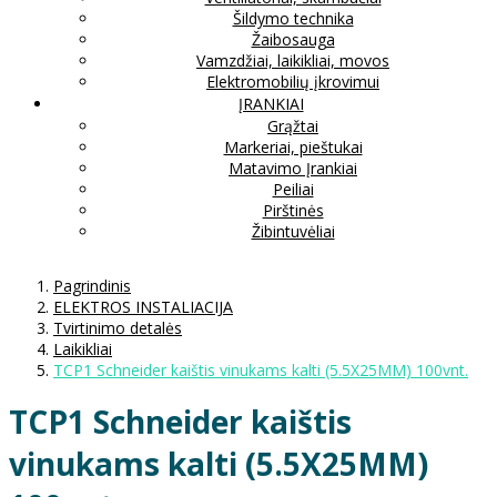
Šildymo technika
Žaibosauga
Vamzdžiai, laikikliai, movos
Elektromobilių įkrovimui
ĮRANKIAI
Grąžtai
Markeriai, pieštukai
Matavimo Įrankiai
Peiliai
Pirštinės
Žibintuvėliai
Pagrindinis
ELEKTROS INSTALIACIJA
Tvirtinimo detalės
Laikikliai
TCP1 Schneider kaištis vinukams kalti (5.5X25MM) 100vnt.
TCP1 Schneider kaištis
vinukams kalti (5.5X25MM)