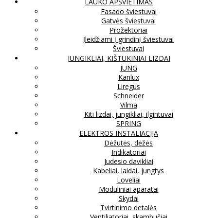
LAUKO APŠVIETIMAS
Fasado šviestuvai
Gatvės šviestuvai
Prožektoriai
Įleidžiami į grindinį šviestuvai
Šviestuvai
JUNGIKLIAI, KIŠTUKINIAI LIZDAI
JUNG
Kanlux
Liregus
Schneider
Vilma
Kiti lizdai, jungikliai, ilgintuvai
SPRING
ELEKTROS INSTALIACIJA
Dėžutės, dėžės
Indikatoriai
Judesio davikliai
Kabeliai, laidai, jungtys
Loveliai
Moduliniai aparatai
Skydai
Tvirtinimo detalės
Ventiliatoriai, skambučiai