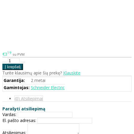
19
€3
su PVM
Turite klausimų apie šią prekę?
Klauskite
Garantija:
2 metai
Gamintojas:
Schneider Electric
(0) Atsiliepimai
Parašyti atsiliepimą
Vardas:
El. pašto adresas:
Atsiliepimas: