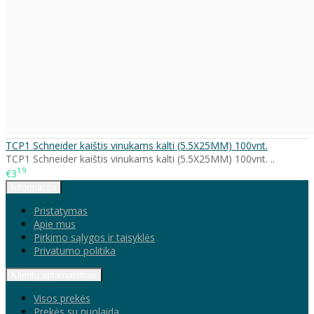
TCP1 Schneider kaištis vinukams kalti (5.5X25MM) 100vnt.
TCP1 Schneider kaištis vinukams kalti (5.5X25MM) 100vnt. ..
19
€3
Informacija
Pristatymas
Apie mus
Pirkimo sąlygos ir taisyklės
Privatumo politika
Klientų aptarnavimas
Visos prekės
Prekės su nuolaida