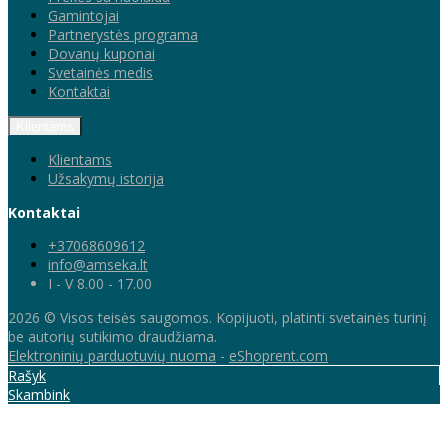
Gamintojai
Partnerystės programa
Dovanų kuponai
Svetainės medis
Kontaktai
Klientams
Klientams
Užsakymų istorija
Kontaktai
+37068609612
info@amseka.lt
I - V 8.00 - 17.00
2026 © Visos teisės saugomos. Kopijuoti, platinti svetainės turinį
be autorių sutikimo draudžiama.
Elektroninių parduotuvių nuoma
-
eShoprent.com
Rašyk
Skambink