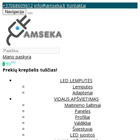
+37068609612
info@amseka.lt
Kontaktai
Navigacija
Mano paskyra
00
€0
0
Prekių krepšelis tuščias!
LED LEMPUTĖS
Lemputės
Adapteriai
VIDAUS APŠVIETIMAS
Maitinimo šaltiniai
Panelės
Profiliai
Valdikliai
Šviestuvai
LED juostos