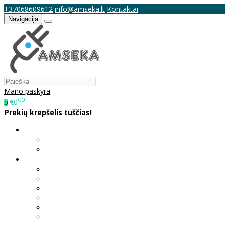
+37068609612
info@amseka.lt
Kontaktai
Navigacija
Mano paskyra
00
€0
0
Prekių krepšelis tuščias!