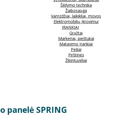
Šildymo technika
Žaibosauga
Vamzdžiai, laikikliai, movos
Elektromobilių įkrovimui
ĮRANKIAI
Grąžtai
Markeriai, pieštukai
Matavimo Įrankiai
Peiliai
Pirštinės
Žibintuvėliai
klo panelė SPRING