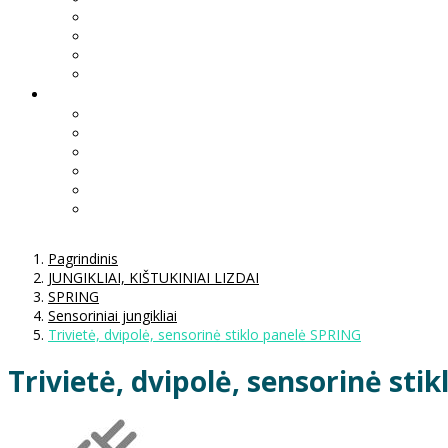
Pagrindinis
JUNGIKLIAI, KIŠTUKINIAI LIZDAI
SPRING
Sensoriniai jungikliai
Trivietė, dvipolė, sensorinė stiklo panelė SPRING
Trivietė, dvipolė, sensorinė sti