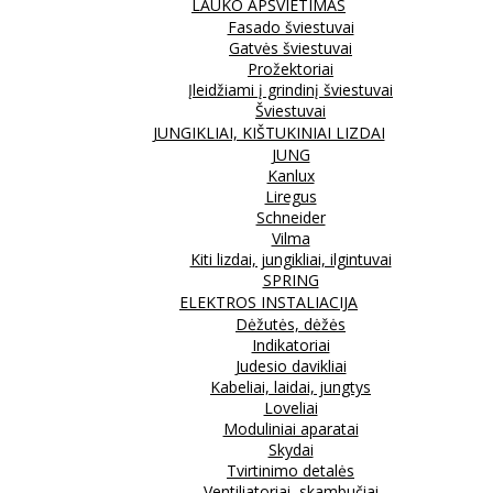
LAUKO APŠVIETIMAS
Fasado šviestuvai
Gatvės šviestuvai
Prožektoriai
Įleidžiami į grindinį šviestuvai
Šviestuvai
JUNGIKLIAI, KIŠTUKINIAI LIZDAI
JUNG
Kanlux
Liregus
Schneider
Vilma
Kiti lizdai, jungikliai, ilgintuvai
SPRING
ELEKTROS INSTALIACIJA
Dėžutės, dėžės
Indikatoriai
Judesio davikliai
Kabeliai, laidai, jungtys
Loveliai
Moduliniai aparatai
Skydai
Tvirtinimo detalės
Ventiliatoriai, skambučiai