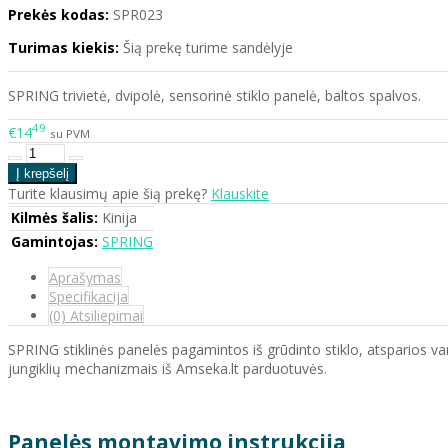
Prekės kodas:
SPR023
Turimas kiekis:
Šią prekę turime sandėlyje
SPRING trivietė, dvipolė, sensorinė stiklo panelė, baltos spalvos.
49
€14
su PVM
Turite klausimų apie šią prekę?
Klauskite
Kilmės šalis:
Kinija
Gamintojas:
SPRING
Aprašymas
Specifikacija
(0) Atsiliepimai
SPRING stiklinės panelės pagamintos iš grūdinto stiklo, atsparios vand
jungiklių mechanizmais iš Amseka.lt parduotuvės.
Panelės montavimo instrukcija