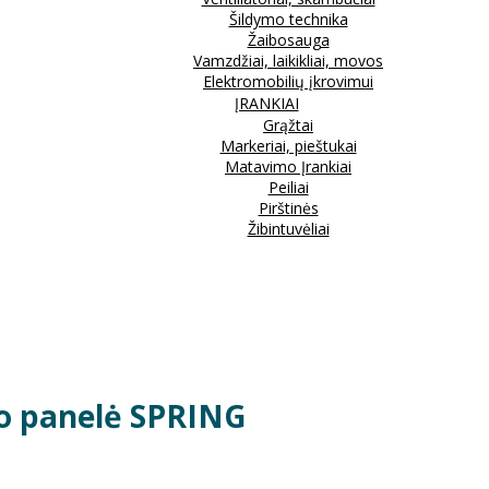
Šildymo technika
Žaibosauga
Vamzdžiai, laikikliai, movos
Elektromobilių įkrovimui
ĮRANKIAI
Grąžtai
Markeriai, pieštukai
Matavimo Įrankiai
Peiliai
Pirštinės
Žibintuvėliai
klo panelė SPRING