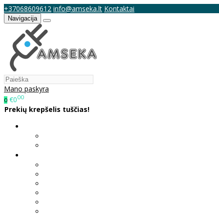
+37068609612
info@amseka.lt
Kontaktai
Navigacija
Mano paskyra
00
€0
0
Prekių krepšelis tuščias!