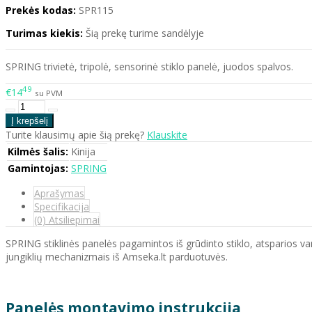
Prekės kodas:
SPR115
Turimas kiekis:
Šią prekę turime sandėlyje
SPRING trivietė, tripolė, sensorinė stiklo panelė, juodos spalvos.
49
€14
su PVM
Turite klausimų apie šią prekę?
Klauskite
Kilmės šalis:
Kinija
Gamintojas:
SPRING
Aprašymas
Specifikacija
(0) Atsiliepimai
SPRING stiklinės panelės pagamintos iš grūdinto stiklo, atsparios vand
jungiklių mechanizmais iš Amseka.lt parduotuvės.
Panelės montavimo instrukcija