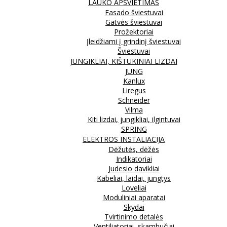
LAUKO APŠVIETIMAS
Fasado šviestuvai
Gatvės šviestuvai
Prožektoriai
Įleidžiami į grindinį šviestuvai
Šviestuvai
JUNGIKLIAI, KIŠTUKINIAI LIZDAI
JUNG
Kanlux
Liregus
Schneider
Vilma
Kiti lizdai, jungikliai, ilgintuvai
SPRING
ELEKTROS INSTALIACIJA
Dėžutės, dėžės
Indikatoriai
Judesio davikliai
Kabeliai, laidai, jungtys
Loveliai
Moduliniai aparatai
Skydai
Tvirtinimo detalės
Ventiliatoriai, skambučiai