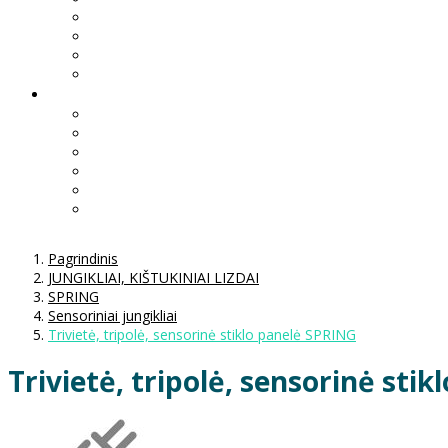
Pagrindinis
JUNGIKLIAI, KIŠTUKINIAI LIZDAI
SPRING
Sensoriniai jungikliai
Trivietė, tripolė, sensorinė stiklo panelė SPRING
Trivietė, tripolė, sensorinė sti